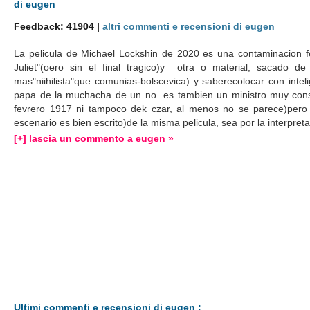
di eugen
Feedback: 41904 |
altri commenti e recensioni di eugen
La pelicula de Michael Lockshin de 2020 es una contaminacion
Juliet"(oero sin el final tragico)y otra o material, sacado de
mas"niihilista"que comunias-bolscevica) y saberecolocar con in
papa de la muchacha de un no es tambien un ministro muy consde
fevrero 1917 ni tampoco dek czar, al menos no se parece)pero e
escenario es bien escrito)de la misma pelicula, sea por la interpre
[+] lascia un commento a eugen »
Ultimi commenti e recensioni di eugen :