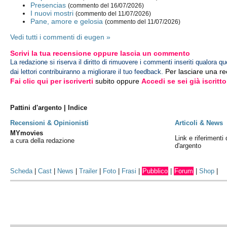
Presencias
(commento del 16/07/2026)
I nuovi mostri
(commento del 11/07/2026)
Pane, amore e gelosia
(commento del 11/07/2026)
Vedi tutti i commenti di eugen »
Scrivi la tua recensione oppure lascia un commento
La redazione si riserva il diritto di rimuovere i commenti inseriti qualora qu
Per lasciare una r
dai lettori contribuiranno a migliorare il tuo feedback.
Fai clic qui per iscriverti
subito oppure
Accedi se sei già iscritto
Pattini d'argento | Indice
Recensioni & Opinionisti
Articoli & News
MYmovies
Link e riferimenti 
a cura della redazione
d'argento
Scheda
|
Cast
|
News
|
Trailer
|
Foto
|
Frasi
|
Pubblico
|
Forum
|
Shop
|