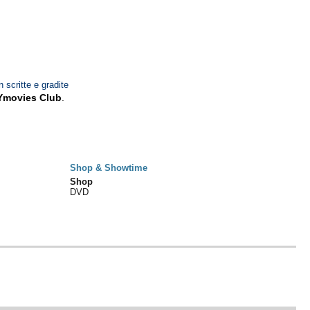
n scritte e gradite
Ymovies Club
.
Shop & Showtime
Shop
DVD