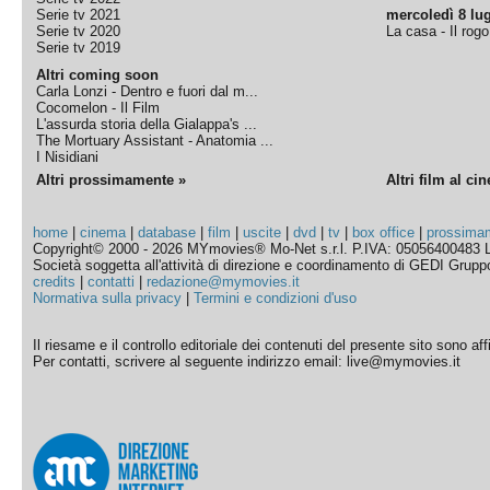
Serie tv 2021
mercoledì 8 lug
Serie tv 2020
La casa - Il rog
Serie tv 2019
Altri coming soon
Carla Lonzi - Dentro e fuori dal m...
Cocomelon - Il Film
L'assurda storia della Gialappa's ...
The Mortuary Assistant - Anatomia ...
I Nisidiani
Altri prossimamente »
Altri film al ci
home
|
cinema
|
database
|
film
|
uscite
|
dvd
|
tv
|
box office
|
prossima
Copyright© 2000 - 2026 MYmovies® Mo-Net s.r.l. P.IVA: 05056400483 L
Società soggetta all'attività di direzione e coordinamento di GEDI Gruppo E
credits
|
contatti
|
redazione@mymovies.it
Normativa sulla privacy
|
Termini e condizioni d'uso
Il riesame e il controllo editoriale dei contenuti del presente sito sono a
Per contatti, scrivere al seguente indirizzo email: live@mymovies.it