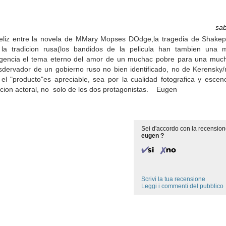
sab
 feliz entre la novela de MMary Mopses DOdge,la tragedia de Shak
 la tradicion rusa(los bandidos de la pelicula han tambien una mo
teligencia el tema eterno del amor de un muchac pobre para una muc
rvador de un gobierno ruso no bien identificado, no de Kerensky/r
l "producto"es apreciable, sea por la cualidad fotografica y escen
tacion actoral, no solo de los dos protagonistas. Eugen
Sei d'accordo con la recension
eugen ?
Scrivi la tua recensione
Leggi i commenti del pubblico