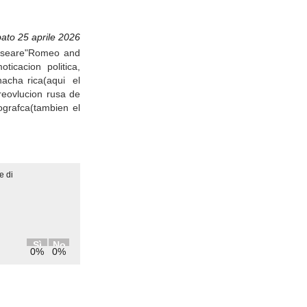
ato 25 aprile 2026
epseare"Romeo and
ticacion politica,
hacha rica(aqui el
eovlucion rusa de
ografca(tambien el
e di
Sì
No
0%
0%