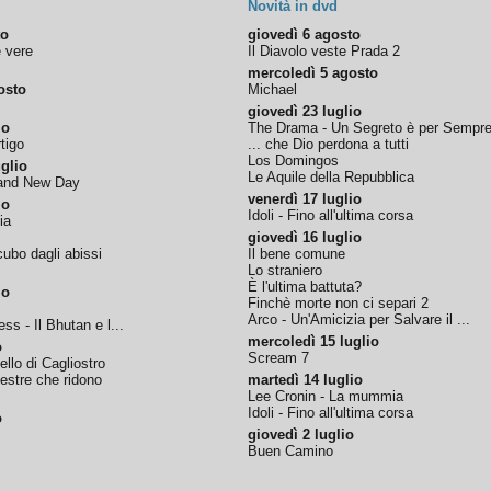
Novità in dvd
to
giovedì 6 agosto
e vere
Il Diavolo veste Prada 2
mercoledì 5 agosto
osto
Michael
giovedì 23 luglio
io
The Drama - Un Segreto è per Sempr
tigo
... che Dio perdona a tutti
Los Domingos
glio
Le Aquile della Repubblica
rand New Day
venerdì 17 luglio
io
Idoli - Fino all'ultima corsa
ia
giovedì 16 luglio
ubo dagli abissi
Il bene comune
Lo straniero
È l'ultima battuta?
io
Finchè morte non ci separi 2
Arco - Un'Amicizia per Salvare il ...
ss - Il Bhutan e l...
mercoledì 15 luglio
o
Scream 7
tello di Cagliostro
nestre che ridono
martedì 14 luglio
Lee Cronin - La mummia
Idoli - Fino all'ultima corsa
o
giovedì 2 luglio
Buen Camino