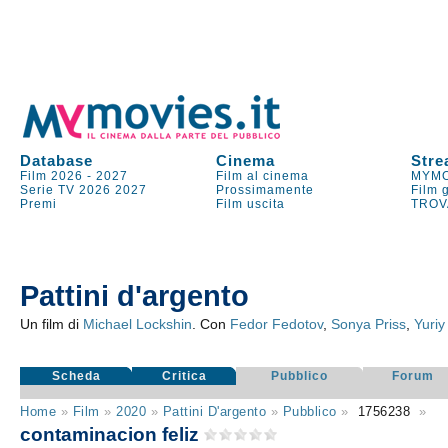
Database
Cinema
Stre
Film 2026
-
2027
Film al cinema
MYMO
Serie TV
2026
2027
Prossimamente
Film 
Premi
Film uscita
TROV
Pattini d'argento
Un film di
Michael Lockshin
. Con
Fedor Fedotov
,
Sonya Priss
,
Yuriy
Scheda
Critica
Pubblico
Forum
Home
»
Film
»
2020
»
Pattini D'argento
»
Pubblico
»
1756238
»
contaminacion feliz