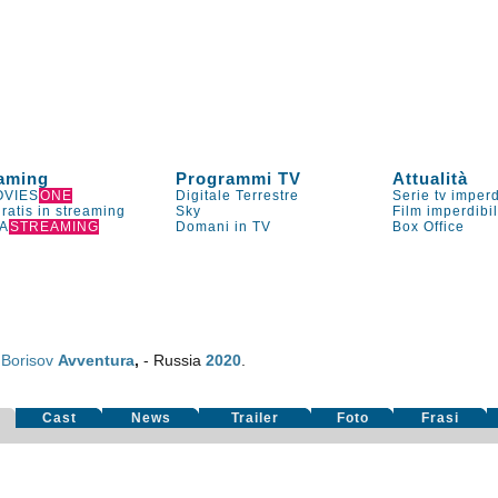
aming
Programmi TV
Attualità
VIES
ONE
Digitale Terrestre
Serie tv imperd
gratis in streaming
Sky
Film imperdibi
A
STREAMING
Domani in TV
Box Office
 Borisov
Avventura
,
- Russia
2020
.
Cast
News
Trailer
Foto
Frasi