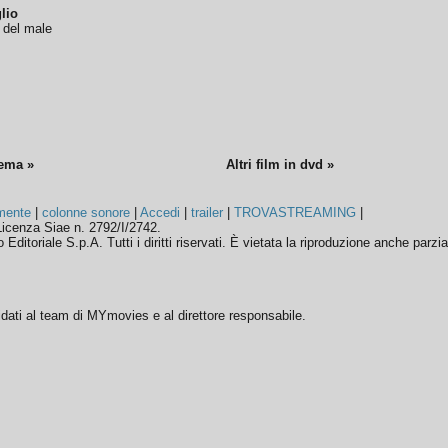
lio
o del male
nema »
Altri film in dvd »
mente
|
colonne sonore
|
Accedi
|
trailer
|
TROVASTREAMING
|
icenza Siae n. 2792/I/2742.
ditoriale S.p.A. Tutti i diritti riservati. È vietata la riproduzione anche parzia
ffidati al team di MYmovies e al direttore responsabile.