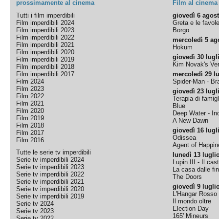
prossimamente al cinema
Film al cinema
Tutti i film imperdibili
giovedì 6 agos
Film imperdibili 2024
Greta e le favol
Film imperdibili 2023
Borgo
Film imperdibili 2022
mercoledì 5 ag
Film imperdibili 2021
Hokum
Film imperdibili 2020
giovedì 30 lugl
Film imperdibili 2019
Kim Novak's Ver
Film imperdibili 2018
Film imperdibili 2017
mercoledì 29 lu
Film 2024
Spider-Man - B
Film 2023
giovedì 23 lugl
Film 2022
Terapia di famigl
Film 2021
Blue
Film 2020
Deep Water - Inc
Film 2019
A New Dawn
Film 2018
giovedì 16 lugl
Film 2017
Odissea
Film 2016
Agent of Happine
Tutte le serie tv imperdibili
lunedì 13 lugli
Serie tv imperdibili 2024
Lupin III - Il cas
Serie tv imperdibili 2023
La casa dalle fi
Serie tv imperdibili 2022
The Doors
Serie tv imperdibili 2021
giovedì 9 lugli
Serie tv imperdibili 2020
L'Hangar Rosso
Serie tv imperdibili 2019
Il mondo oltre
Serie tv 2024
Election Day
Serie tv 2023
165' Mineurs
Serie tv 2022