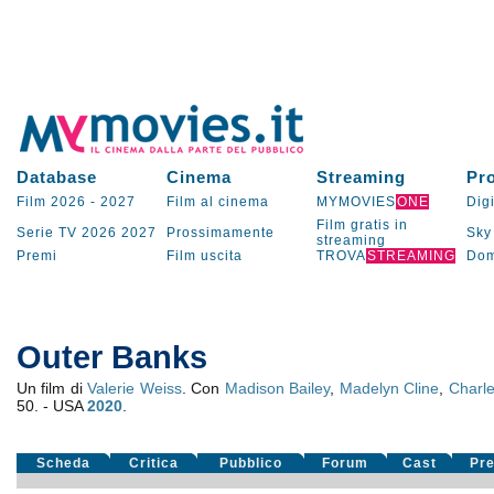
Database
Cinema
Streaming
Pr
Film 2026
-
2027
Film al cinema
MYMOVIES
ONE
Digi
Film gratis in
Serie TV
2026
2027
Prossimamente
Sky
streaming
Premi
Film uscita
TROVA
STREAMING
Dom
Outer Banks
Un film di
Valerie Weiss
. Con
Madison Bailey
,
Madelyn Cline
,
Charl
50. - USA
2020
.
Scheda
Critica
Pubblico
Forum
Cast
Pr