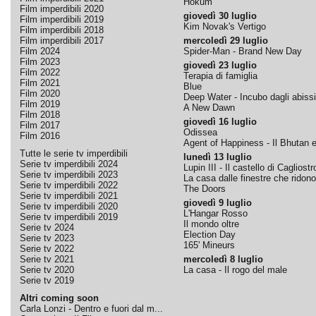
Hokum
Film imperdibili 2020
giovedì 30 luglio
Film imperdibili 2019
Kim Novak's Vertigo
Film imperdibili 2018
Film imperdibili 2017
mercoledì 29 luglio
Film 2024
Spider-Man - Brand New Day
Film 2023
giovedì 23 luglio
Film 2022
Terapia di famiglia
Film 2021
Blue
Film 2020
Deep Water - Incubo dagli abissi
Film 2019
A New Dawn
Film 2018
giovedì 16 luglio
Film 2017
Odissea
Film 2016
Agent of Happiness - Il Bhutan e 
Tutte le serie tv imperdibili
lunedì 13 luglio
Serie tv imperdibili 2024
Lupin III - Il castello di Cagliostr
Serie tv imperdibili 2023
La casa dalle finestre che ridono
Serie tv imperdibili 2022
The Doors
Serie tv imperdibili 2021
giovedì 9 luglio
Serie tv imperdibili 2020
L'Hangar Rosso
Serie tv imperdibili 2019
Il mondo oltre
Serie tv 2024
Election Day
Serie tv 2023
165' Mineurs
Serie tv 2022
Serie tv 2021
mercoledì 8 luglio
Serie tv 2020
La casa - Il rogo del male
Serie tv 2019
Altri coming soon
Carla Lonzi - Dentro e fuori dal m...