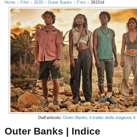
Home
»
Film
»
2020
»
Outer Banks
»
Foto
»
292314
Dall'articolo:
Outer Banks, il trailer della stagione 4
Outer Banks | Indice