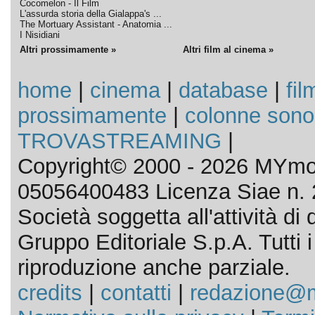
Cocomelon - Il Film
L'assurda storia della Gialappa's ...
The Mortuary Assistant - Anatomia ...
I Nisidiani
Altri prossimamente »
Altri film al cinema »
home
|
cinema
|
database
|
fil
prossimamente
|
colonne sono
TROVASTREAMING
|
Copyright© 2000 - 2026 MYmov
05056400483 Licenza Siae n. 
Società soggetta all'attività d
Gruppo Editoriale S.p.A. Tutti i d
riproduzione anche parziale.
credits
|
contatti
|
redazione@m