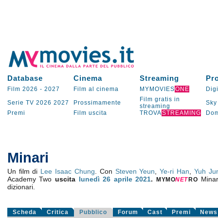
Database
Cinema
Streaming
Pr
Film 2026
-
2027
Film al cinema
MYMOVIES
ONE
Digi
Film gratis in
Serie TV
2026
2027
Prossimamente
Sky
streaming
Premi
Film uscita
TROVA
STREAMING
Dom
Minari
Un film di
Lee Isaac Chung
. Con
Steven Yeun
,
Ye-ri Han
,
Yuh Ju
Academy Two
uscita
lunedì 26
aprile 2021
.
Minar
MYMO
NE
T
RO
dizionari.
Scheda
Critica
Pubblico
Forum
Cast
Premi
News