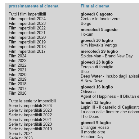
prossimamente al cinema
Film al cinema
Tutti i film imperdibili
giovedì 6 agosto
Film imperdibili 2024
Greta e le favole vere
Film imperdibili 2023
Borgo
Film imperdibili 2022
mercoledì 5 agosto
Film imperdibili 2021
Hokum
Film imperdibili 2020
giovedì 30 luglio
Film imperdibili 2019
Kim Novak's Vertigo
Film imperdibili 2018
Film imperdibili 2017
mercoledì 29 luglio
Film 2024
Spider-Man - Brand New Day
Film 2023
giovedì 23 luglio
Film 2022
Terapia di famiglia
Film 2021
Blue
Film 2020
Deep Water - Incubo dagli abissi
Film 2019
A New Dawn
Film 2018
giovedì 16 luglio
Film 2017
Odissea
Film 2016
Agent of Happiness - Il Bhutan e 
Tutte le serie tv imperdibili
lunedì 13 luglio
Serie tv imperdibili 2024
Lupin III - Il castello di Cagliostr
Serie tv imperdibili 2023
La casa dalle finestre che ridono
Serie tv imperdibili 2022
The Doors
Serie tv imperdibili 2021
giovedì 9 luglio
Serie tv imperdibili 2020
L'Hangar Rosso
Serie tv imperdibili 2019
Il mondo oltre
Serie tv 2024
Election Day
Serie tv 2023