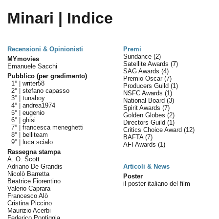
Minari | Indice
Recensioni & Opinionisti
Premi
Sundance
(2)
MYmovies
Satellite Awards
(7)
Emanuele Sacchi
SAG Awards
(4)
Pubblico (per gradimento)
Premio Oscar
(7)
1° |
writer58
Producers Guild
(1)
2° |
stefano capasso
NSFC Awards
(1)
3° |
tunaboy
National Board
(3)
4° |
andrea1974
Spirit Awards
(7)
5° |
eugenio
Golden Globes
(2)
6° |
ghisi
Directors Guild
(1)
7° |
francesca meneghetti
Critics Choice Award
(12)
8° |
belliteam
BAFTA
(7)
9° |
luca scialo
AFI Awards
(1)
Rassegna stampa
A. O. Scott
Adriano De Grandis
Articoli & News
Nicolò Barretta
Poster
Beatrice Fiorentino
il poster italiano del film
Valerio Caprara
Francesco Alò
Cristina Piccino
Maurizio Acerbi
Federico Pontiggia