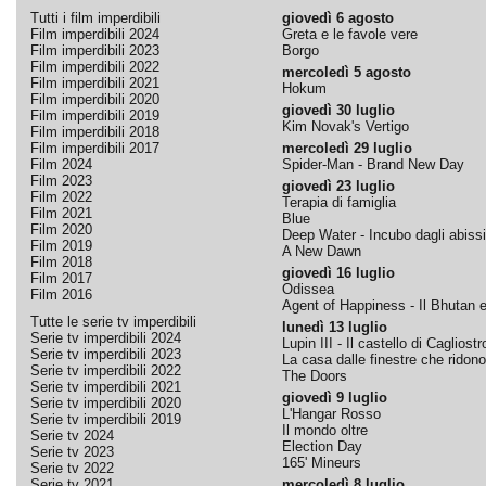
Tutti i film imperdibili
giovedì 6 agosto
Film imperdibili 2024
Greta e le favole vere
Film imperdibili 2023
Borgo
Film imperdibili 2022
mercoledì 5 agosto
Film imperdibili 2021
Hokum
Film imperdibili 2020
giovedì 30 luglio
Film imperdibili 2019
Kim Novak's Vertigo
Film imperdibili 2018
Film imperdibili 2017
mercoledì 29 luglio
Film 2024
Spider-Man - Brand New Day
Film 2023
giovedì 23 luglio
Film 2022
Terapia di famiglia
Film 2021
Blue
Film 2020
Deep Water - Incubo dagli abissi
Film 2019
A New Dawn
Film 2018
giovedì 16 luglio
Film 2017
Odissea
Film 2016
Agent of Happiness - Il Bhutan e 
Tutte le serie tv imperdibili
lunedì 13 luglio
Serie tv imperdibili 2024
Lupin III - Il castello di Cagliostr
Serie tv imperdibili 2023
La casa dalle finestre che ridono
Serie tv imperdibili 2022
The Doors
Serie tv imperdibili 2021
giovedì 9 luglio
Serie tv imperdibili 2020
L'Hangar Rosso
Serie tv imperdibili 2019
Il mondo oltre
Serie tv 2024
Election Day
Serie tv 2023
165' Mineurs
Serie tv 2022
Serie tv 2021
mercoledì 8 luglio