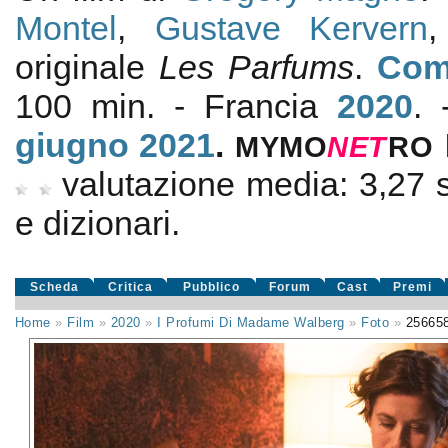
Montel
,
Gustave Kervern
originale
Les Parfums
.
Com
100 min. - Francia
2020
. 
giugno 2021
.
MYMO
NE
T
RO
valutazione media:
3,27
e dizionari.
Scheda
Critica
Pubblico
Forum
Cast
Premi
Home
»
Film
»
2020
»
I Profumi Di Madame Walberg
»
Foto
»
25665