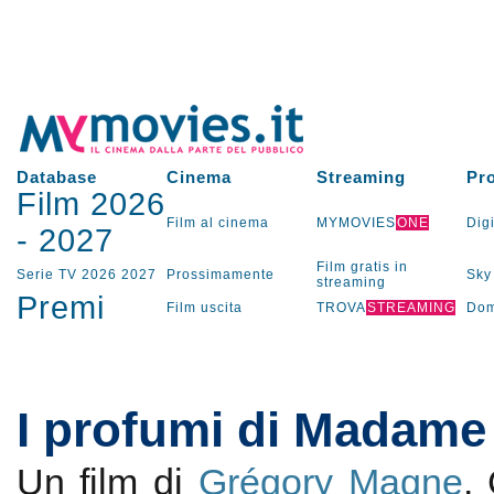
Database
Cinema
Streaming
Pr
Film 2026
Film al cinema
MYMOVIES
ONE
Digi
-
2027
Film gratis in
Serie TV
2026
2027
Prossimamente
Sky
streaming
Premi
Film uscita
TROVA
STREAMING
Dom
I profumi di Madame
Un film di
Grégory Magne
.