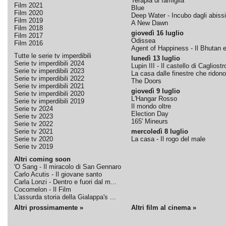
Terapia di famiglia
Film 2021
Blue
Film 2020
Deep Water - Incubo dagli abissi
Film 2019
A New Dawn
Film 2018
giovedì 16 luglio
Film 2017
Odissea
Film 2016
Agent of Happiness - Il Bhutan e 
Tutte le serie tv imperdibili
lunedì 13 luglio
Serie tv imperdibili 2024
Lupin III - Il castello di Cagliostr
Serie tv imperdibili 2023
La casa dalle finestre che ridono
Serie tv imperdibili 2022
The Doors
Serie tv imperdibili 2021
giovedì 9 luglio
Serie tv imperdibili 2020
L'Hangar Rosso
Serie tv imperdibili 2019
Il mondo oltre
Serie tv 2024
Election Day
Serie tv 2023
165' Mineurs
Serie tv 2022
Serie tv 2021
mercoledì 8 luglio
Serie tv 2020
La casa - Il rogo del male
Serie tv 2019
Altri coming soon
'O Sang - Il miracolo di San Gennaro
Carlo Acutis - Il giovane santo
Carla Lonzi - Dentro e fuori dal m...
Cocomelon - Il Film
L'assurda storia della Gialappa's ...
Altri prossimamente »
Altri film al cinema »