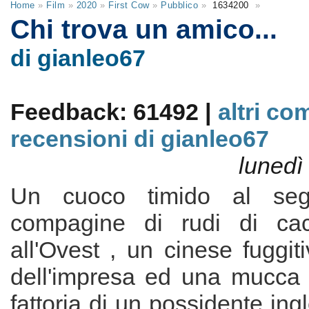
Home
»
Film
»
2020
»
First Cow
»
Pubblico
»
1634200
»
Chi trova un amico...
di gianleo67
Feedback: 61492 |
altri co
recensioni di gianleo67
lunedì
Un cuoco timido al seg
compagine di rudi di cacci
all'Ovest , un cinese fuggiti
dell'impresa ed una mucca s
fattoria di un possidente ing