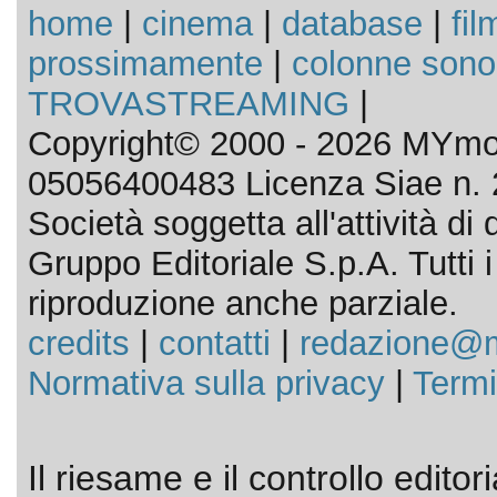
home
|
cinema
|
database
|
fil
prossimamente
|
colonne sono
TROVASTREAMING
|
Copyright© 2000 - 2026 MYmov
05056400483 Licenza Siae n. 
Società soggetta all'attività d
Gruppo Editoriale S.p.A. Tutti i d
riproduzione anche parziale.
credits
|
contatti
|
redazione@m
Normativa sulla privacy
|
Termi
Il riesame e il controllo editor