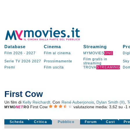
Database
Cinema
Streaming
Pr
Film 2026
-
2027
Film al cinema
MYMOVIES
ONE
Digi
Film gratis in
Serie TV
2026
2027
Prossimamente
Sky
streaming
Premi
Film uscita
TROVA
STREAMING
Dom
First Cow
Un film di
Kelly Reichardt
. Con
René Auberjonois
,
Dylan Smith (II)
,
T
First Cow
valutazione media:
3,62
su
-1
r
MYMO
NE
T
RO
Scheda
Critica
Pubblico
Forum
Cast
Pr