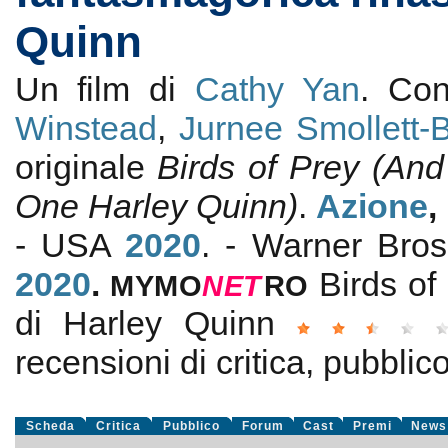
Quinn
Un film di
Cathy Yan
. Co
Winstead
,
Jurnee Smollett-B
originale
Birds of Prey (An
One Harley Quinn)
.
Azione
,
- USA
2020
. - Warner Bros
2020
.
Birds of
MYMO
NE
T
RO
di Harley Quinn
recensioni di critica, pubblico
Scheda
Critica
Pubblico
Forum
Cast
Premi
News