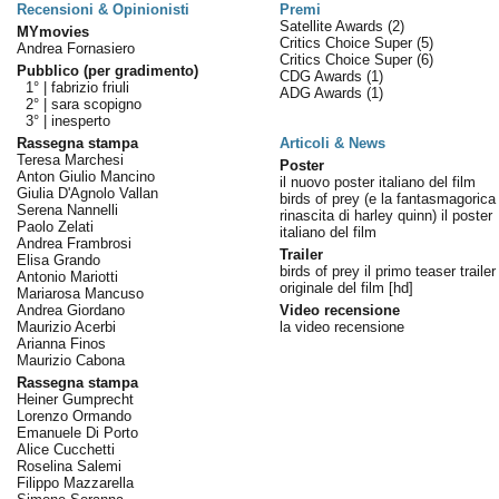
Recensioni & Opinionisti
Premi
Satellite Awards
(2)
MYmovies
Critics Choice Super
(5)
Andrea Fornasiero
Critics Choice Super
(6)
Pubblico (per gradimento)
CDG Awards
(1)
1° |
fabrizio friuli
ADG Awards
(1)
2° |
sara scopigno
3° |
inesperto
Rassegna stampa
Articoli & News
Teresa Marchesi
Poster
Anton Giulio Mancino
il nuovo poster italiano del film
Giulia D'Agnolo Vallan
birds of prey (e la fantasmagorica
Serena Nannelli
rinascita di harley quinn) il poster
Paolo Zelati
italiano del film
Andrea Frambrosi
Trailer
Elisa Grando
birds of prey il primo teaser trailer
Antonio Mariotti
originale del film [hd]
Mariarosa Mancuso
Andrea Giordano
Video recensione
Maurizio Acerbi
la video recensione
Arianna Finos
Maurizio Cabona
Rassegna stampa
Heiner Gumprecht
Lorenzo Ormando
Emanuele Di Porto
Alice Cucchetti
Roselina Salemi
Filippo Mazzarella