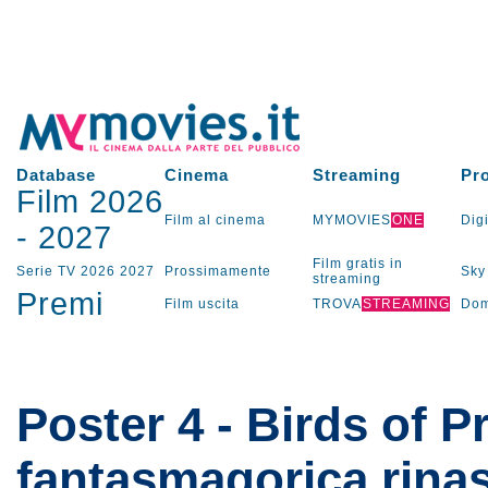
Database
Cinema
Streaming
Pr
Film 2026
Film al cinema
MYMOVIES
ONE
Digi
-
2027
Film gratis in
Serie TV
2026
2027
Prossimamente
Sky
streaming
Premi
Film uscita
TROVA
STREAMING
Dom
Poster 4 - Birds of Pr
fantasmagorica rinas