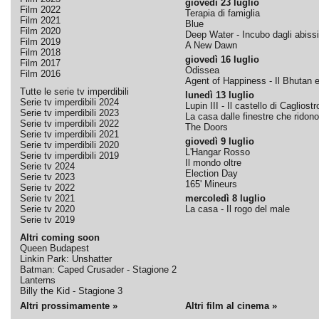
giovedì 23 luglio
Film 2022
Terapia di famiglia
Film 2021
Blue
Film 2020
Deep Water - Incubo dagli abissi
Film 2019
A New Dawn
Film 2018
giovedì 16 luglio
Film 2017
Odissea
Film 2016
Agent of Happiness - Il Bhutan e 
Tutte le serie tv imperdibili
lunedì 13 luglio
Serie tv imperdibili 2024
Lupin III - Il castello di Cagliostr
Serie tv imperdibili 2023
La casa dalle finestre che ridono
Serie tv imperdibili 2022
The Doors
Serie tv imperdibili 2021
giovedì 9 luglio
Serie tv imperdibili 2020
L'Hangar Rosso
Serie tv imperdibili 2019
Il mondo oltre
Serie tv 2024
Election Day
Serie tv 2023
165' Mineurs
Serie tv 2022
Serie tv 2021
mercoledì 8 luglio
Serie tv 2020
La casa - Il rogo del male
Serie tv 2019
Altri coming soon
Queen Budapest
Linkin Park: Unshatter
Batman: Caped Crusader - Stagione 2
Lanterns
Billy the Kid - Stagione 3
Altri prossimamente »
Altri film al cinema »