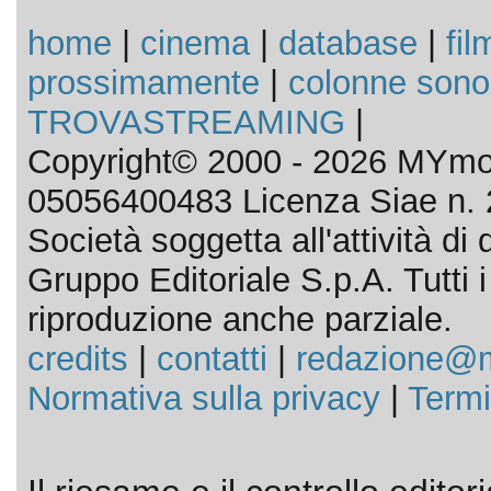
home
|
cinema
|
database
|
fil
prossimamente
|
colonne sono
TROVASTREAMING
|
Copyright© 2000 - 2026 MYmov
05056400483 Licenza Siae n. 
Società soggetta all'attività d
Gruppo Editoriale S.p.A. Tutti i d
riproduzione anche parziale.
credits
|
contatti
|
redazione@m
Normativa sulla privacy
|
Termi