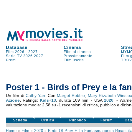
Database
Cinema
Stre
Film 2026
-
2027
Film al cinema
MYMO
Serie TV
2026
2027
Prossimamente
Film 
Premi
Film uscita
TROV
Poster 1 - Birds of Prey e la f
Un film di
Cathy Yan
. Con
Margot Robbie
,
Mary Elizabeth Winste
Azione
,
Ratings:
Kids+13
, durata 109 min. - USA
2020
. - Warne
valutazione media:
2,58
su
-1
recensioni di critica, pubblico e dizion
Scheda
Critica
Pubblico
Forum
Cas
Home
»
Film
»
2020
»
Birds Of Prey E La Fantasmagorica Rinascita