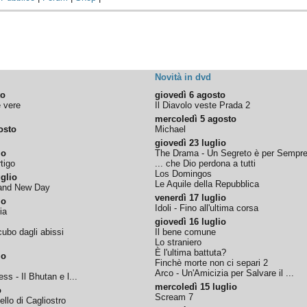
Novità in dvd
to
giovedì 6 agosto
e vere
Il Diavolo veste Prada 2
mercoledì 5 agosto
osto
Michael
giovedì 23 luglio
io
The Drama - Un Segreto è per Sempr
tigo
... che Dio perdona a tutti
Los Domingos
glio
Le Aquile della Repubblica
rand New Day
venerdì 17 luglio
io
Idoli - Fino all'ultima corsa
ia
giovedì 16 luglio
ubo dagli abissi
Il bene comune
Lo straniero
È l'ultima battuta?
io
Finchè morte non ci separi 2
Arco - Un'Amicizia per Salvare il ...
ss - Il Bhutan e l...
mercoledì 15 luglio
o
Scream 7
tello di Cagliostro