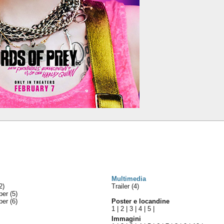
Multimedia
2)
Trailer (4)
uper
(5)
uper
(6)
Poster e locandine
1
|
2
|
3
|
4
|
5
|
Immagini