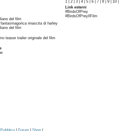
1
|
2
|
3
|
4
|
5
|
6
|
7
|
8
|
9
|
10
|
Link esterni
#BirdsOfPrey
#BirdsOfPreyIlFilm
liano del film
a fantasmagorica rinascita di harley
aliano del film
imo teaser trailer originale del film
e
ne
|
Pubblico
|
Forum
|
Shop
|