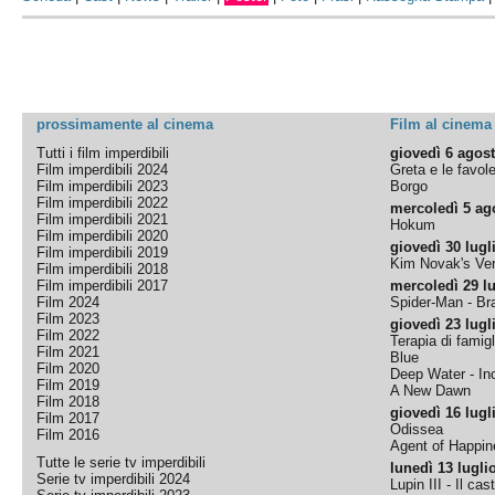
prossimamente al cinema
Film al cinema
Tutti i film imperdibili
giovedì 6 agos
Film imperdibili 2024
Greta e le favol
Film imperdibili 2023
Borgo
Film imperdibili 2022
mercoledì 5 ag
Film imperdibili 2021
Hokum
Film imperdibili 2020
giovedì 30 lugl
Film imperdibili 2019
Kim Novak's Ver
Film imperdibili 2018
Film imperdibili 2017
mercoledì 29 lu
Film 2024
Spider-Man - B
Film 2023
giovedì 23 lugl
Film 2022
Terapia di famigl
Film 2021
Blue
Film 2020
Deep Water - Inc
Film 2019
A New Dawn
Film 2018
giovedì 16 lugl
Film 2017
Odissea
Film 2016
Agent of Happine
Tutte le serie tv imperdibili
lunedì 13 lugli
Serie tv imperdibili 2024
Lupin III - Il cas