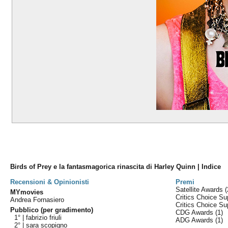
Birds of Prey e la fantasmagorica rinascita di Harley Quinn | Indice
Recensioni & Opinionisti
Premi
Satellite Awards
(
MYmovies
Critics Choice S
Andrea Fornasiero
Critics Choice S
Pubblico (per gradimento)
CDG Awards
(1)
1° |
fabrizio friuli
ADG Awards
(1)
2° |
sara scopigno