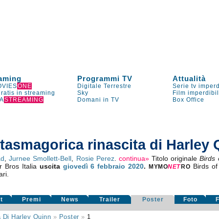
aming
Programmi TV
Attualità
VIES
ONE
Digitale Terrestre
Serie tv imperd
gratis in streaming
Sky
Film imperdibi
A
STREAMING
Domani in TV
Box Office
antasmagorica rinascita di Harley
ad
,
Jurnee Smollett-Bell
,
Rosie Perez
.
continua»
Titolo originale
Birds
r Bros Italia
uscita
giovedì 6
febbraio 2020
.
Birds of
MYMO
NE
T
RO
ari.
t
Premi
News
Trailer
Poster
Foto
F
 Di Harley Quinn
»
Poster
»
1