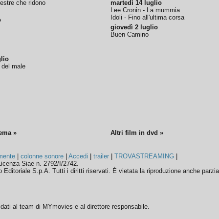
nestre che ridono
martedì 14 luglio
Lee Cronin - La mummia
Idoli - Fino all'ultima corsa
o
giovedì 2 luglio
Buen Camino
lio
o del male
nema »
Altri film in dvd »
mente
|
colonne sonore
|
Accedi
|
trailer
|
TROVASTREAMING
|
icenza Siae n. 2792/I/2742.
ditoriale S.p.A. Tutti i diritti riservati. È vietata la riproduzione anche parzia
ffidati al team di MYmovies e al direttore responsabile.