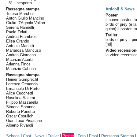
3° |
inesperto
Rassegna stampa
Articoli & News
Teresa Marchesi
Poster
Anton Giulio Mancino
il nuovo poster ita
Giulia D'Agnolo Vallan
birds of prey (e l
Serena Nannelli
quinn) il poster it
Paolo Zelati
Trailer
Andrea Frambrosi
birds of prey il pr
Elisa Grando
[hd]
Antonio Mariotti
Mariarosa Mancuso
Video recension
Andrea Giordano
la video recensio
Maurizio Acerbi
Arianna Finos
Maurizio Cabona
Rassegna stampa
Heiner Gumprecht
Lorenzo Ormando
Emanuele Di Porto
Alice Cucchetti
Roselina Salemi
Filippo Mazzarella
Simone Soranna
Roberta Panetta
Oscar Cosulich
Gian Luca Pisacane
Alberto Rivaroli
Scheda
|
Cast
|
News
|
Trailer
|
Poster
|
Foto
|
Frasi
|
Rassegna Stampa