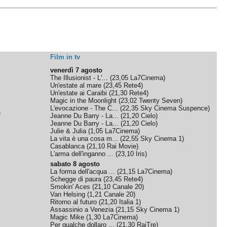
Film in tv
venerdì 7 agosto
The Illusionist - L'...
(
23,05
La7Cinema
)
Un'estate al mare
(
23,45
Rete4
)
Un'estate ai Caraibi
(
21,30
Rete4
)
Magic in the Moonlight
(
23,02
Twenty Seven
)
L'evocazione - The C...
(
22,35
Sky Cinema Suspence
)
e
Jeanne Du Barry - La...
(
21,20
Cielo
)
Jeanne Du Barry - La...
(
21,20
Cielo
)
Julie & Julia
(
1,05
La7Cinema
)
La vita è una cosa m...
(
22,55
Sky Cinema 1
)
Casablanca
(
21,10
Rai Movie
)
L'arma dell'inganno ...
(
23,10
Iris
)
sabato 8 agosto
La forma dell'acqua ...
(
21,15
La7Cinema
)
Schegge di paura
(
23,45
Rete4
)
Smokin' Aces
(
21,10
Canale 20
)
Van Helsing
(
1,21
Canale 20
)
Ritorno al futuro
(
21,20
Italia 1
)
Assassinio a Venezia
(
21,15
Sky Cinema 1
)
Magic Mike
(
1,30
La7Cinema
)
Per qualche dollaro ...
(
21,30
RaiTre
)