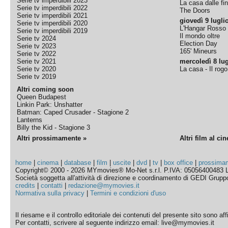
Serie tv imperdibili 2023
La casa dalle fi
Serie tv imperdibili 2022
The Doors
Serie tv imperdibili 2021
giovedì 9 lugli
Serie tv imperdibili 2020
L'Hangar Rosso
Serie tv imperdibili 2019
Il mondo oltre
Serie tv 2024
Election Day
Serie tv 2023
165' Mineurs
Serie tv 2022
Serie tv 2021
mercoledì 8 lug
Serie tv 2020
La casa - Il rog
Serie tv 2019
Altri coming soon
Queen Budapest
Linkin Park: Unshatter
Batman: Caped Crusader - Stagione 2
Lanterns
Billy the Kid - Stagione 3
Altri prossimamente »
Altri film al ci
home
|
cinema
|
database
|
film
|
uscite
|
dvd
|
tv
|
box office
|
prossima
Copyright© 2000 - 2026 MYmovies® Mo-Net s.r.l. P.IVA: 05056400483 L
Società soggetta all'attività di direzione e coordinamento di GEDI Gruppo E
credits
|
contatti
|
redazione@mymovies.it
Normativa sulla privacy
|
Termini e condizioni d'uso
Il riesame e il controllo editoriale dei contenuti del presente sito sono a
Per contatti, scrivere al seguente indirizzo email: live@mymovies.it