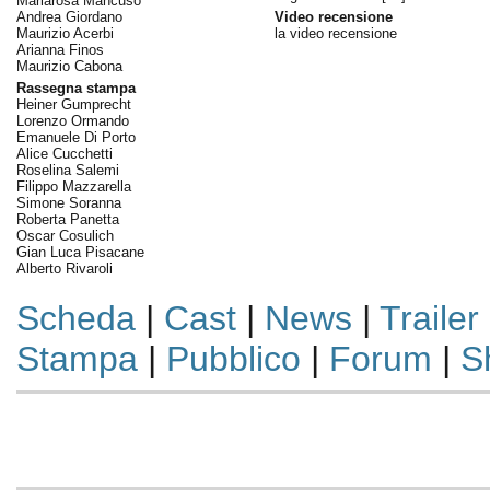
Mariarosa Mancuso
Andrea Giordano
Video recensione
Maurizio Acerbi
la video recensione
Arianna Finos
Maurizio Cabona
Rassegna stampa
Heiner Gumprecht
Lorenzo Ormando
Emanuele Di Porto
Alice Cucchetti
Roselina Salemi
Filippo Mazzarella
Simone Soranna
Roberta Panetta
Oscar Cosulich
Gian Luca Pisacane
Alberto Rivaroli
Scheda
|
Cast
|
News
|
Trailer
Stampa
|
Pubblico
|
Forum
|
S