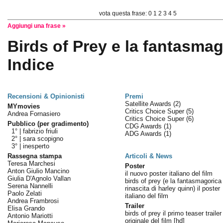
vota questa frase:
0
1
2
3
4
5
Aggiungi una frase »
Birds of Prey e la fantasmag
Indice
Recensioni & Opinionisti
Premi
Satellite Awards
(2)
MYmovies
Critics Choice Super
(5)
Andrea Fornasiero
Critics Choice Super
(6)
Pubblico (per gradimento)
CDG Awards
(1)
1° |
fabrizio friuli
ADG Awards
(1)
2° |
sara scopigno
3° |
inesperto
Rassegna stampa
Articoli & News
Teresa Marchesi
Poster
Anton Giulio Mancino
il nuovo poster italiano del film
Giulia D'Agnolo Vallan
birds of prey (e la fantasmagorica
Serena Nannelli
rinascita di harley quinn) il poster
Paolo Zelati
italiano del film
Andrea Frambrosi
Trailer
Elisa Grando
birds of prey il primo teaser trailer
Antonio Mariotti
originale del film [hd]