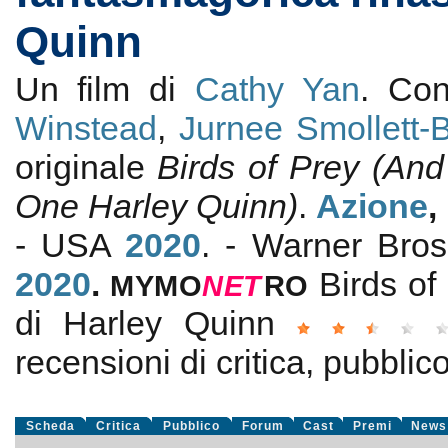
Quinn
Un film di
Cathy Yan
. Co
Winstead
,
Jurnee Smollett-B
originale
Birds of Prey (An
One Harley Quinn)
.
Azione
,
- USA
2020
. - Warner Bros
2020
.
Birds of
MYMO
NE
T
RO
di Harley Quinn
recensioni di critica, pubblico
Scheda
Critica
Pubblico
Forum
Cast
Premi
News