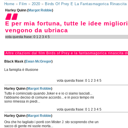
Home
»
Film
»
2020
»
Birds Of Prey E La Fantasmagorica Rinascita 
Harley Quinn (
Margot Robbie
)
E per mia fortuna, tutte le idee miglior
vengono da ubriaca
vota questa frase:
0
1
2
3
4
5
Altre citazioni dal film Birds of Prey e la fantasmagorica rinascita 
Black Mask (
Ewan McGregor
)
La famiglia è illusione
vota questa frase:
0
1
2
3
4
5
Harley Quinn (
Margot Robbie
)
Tutto è cominciato quando Joker e e io ci siamo lasciati...
l'abbiamo deciso di comune accordo... e in poco tempo mi
sono rimessa in piedi...
vota questa frase:
0
1
2
3
4
5
Harley Quinn (
Margot Robbie
)
Ora che ho tagliato i ponti con Mister J. sto scoprendo che un
sacco di gente mi vuole morta...