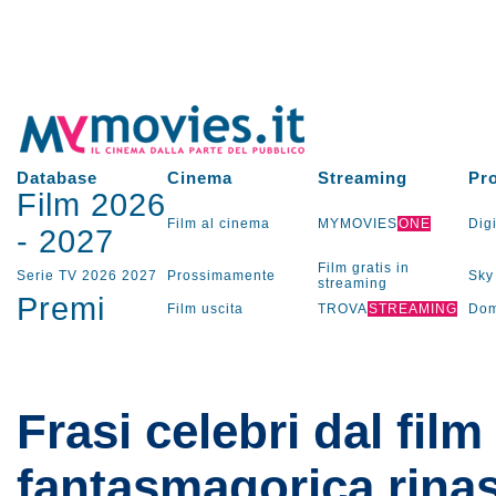
Database
Cinema
Streaming
Pr
Film 2026
Film al cinema
MYMOVIES
ONE
Digi
-
2027
Film gratis in
Serie TV
2026
2027
Prossimamente
Sky
streaming
Premi
Film uscita
TROVA
STREAMING
Dom
Frasi celebri dal film
fantasmagorica rinas