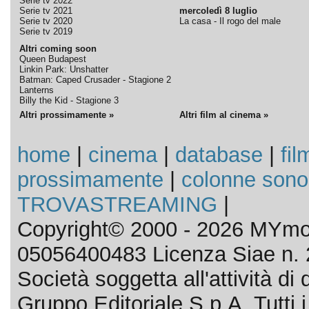
Serie tv 2022
Serie tv 2021
mercoledì 8 luglio
Serie tv 2020
La casa - Il rogo del male
Serie tv 2019
Altri coming soon
Queen Budapest
Linkin Park: Unshatter
Batman: Caped Crusader - Stagione 2
Lanterns
Billy the Kid - Stagione 3
Altri prossimamente »
Altri film al cinema »
home
|
cinema
|
database
|
fil
prossimamente
|
colonne sono
TROVASTREAMING
|
Copyright© 2000 - 2026 MYmov
05056400483 Licenza Siae n. 
Società soggetta all'attività d
Gruppo Editoriale S.p.A. Tutti i d