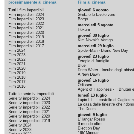
prossimamente al cinema
Film al cinema
Tutti i film imperdibili
giovedì 6 agosto
Film imperdibili 2024
Greta e le favole vere
Film imperdibili 2023
Borgo
Film imperdibili 2022
mercoledì 5 agosto
Film imperdibili 2021
Hokum
Film imperdibili 2020
giovedì 30 luglio
Film imperdibili 2019
Kim Novak's Vertigo
Film imperdibili 2018
Film imperdibili 2017
mercoledì 29 luglio
Film 2024
Spider-Man - Brand New Day
Film 2023
giovedì 23 luglio
Film 2022
Terapia di famiglia
Film 2021
Blue
Film 2020
Deep Water - Incubo dagli abissi
Film 2019
A New Dawn
Film 2018
giovedì 16 luglio
Film 2017
Odissea
Film 2016
Agent of Happiness - Il Bhutan e 
Tutte le serie tv imperdibili
lunedì 13 luglio
Serie tv imperdibili 2024
Lupin III - Il castello di Cagliostr
Serie tv imperdibili 2023
La casa dalle finestre che ridono
Serie tv imperdibili 2022
The Doors
Serie tv imperdibili 2021
giovedì 9 luglio
Serie tv imperdibili 2020
L'Hangar Rosso
Serie tv imperdibili 2019
Il mondo oltre
Serie tv 2024
Election Day
Serie tv 2023
165' Mineurs