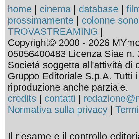
home
|
cinema
|
database
|
fil
prossimamente
|
colonne sono
TROVASTREAMING
|
Copyright© 2000 - 2026 MYmov
05056400483 Licenza Siae n. 
Società soggetta all'attività d
Gruppo Editoriale S.p.A. Tutti i d
riproduzione anche parziale.
credits
|
contatti
|
redazione@m
Normativa sulla privacy
|
Termi
Il riesame e il controllo editor