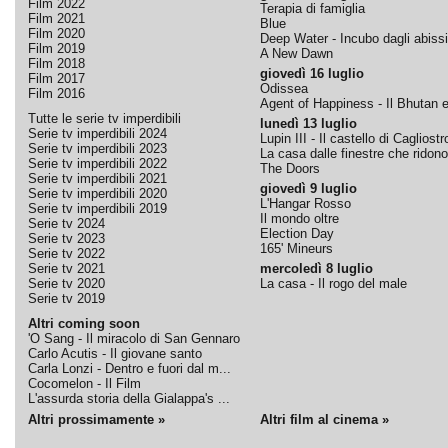
Film 2022
Terapia di famiglia
Film 2021
Blue
Film 2020
Deep Water - Incubo dagli abissi
Film 2019
A New Dawn
Film 2018
giovedì 16 luglio
Film 2017
Odissea
Film 2016
Agent of Happiness - Il Bhutan e 
Tutte le serie tv imperdibili
lunedì 13 luglio
Serie tv imperdibili 2024
Lupin III - Il castello di Cagliostr
Serie tv imperdibili 2023
La casa dalle finestre che ridono
Serie tv imperdibili 2022
The Doors
Serie tv imperdibili 2021
giovedì 9 luglio
Serie tv imperdibili 2020
L'Hangar Rosso
Serie tv imperdibili 2019
Il mondo oltre
Serie tv 2024
Election Day
Serie tv 2023
165' Mineurs
Serie tv 2022
Serie tv 2021
mercoledì 8 luglio
Serie tv 2020
La casa - Il rogo del male
Serie tv 2019
Altri coming soon
'O Sang - Il miracolo di San Gennaro
Carlo Acutis - Il giovane santo
Carla Lonzi - Dentro e fuori dal m...
Cocomelon - Il Film
L'assurda storia della Gialappa's ...
Altri prossimamente »
Altri film al cinema »