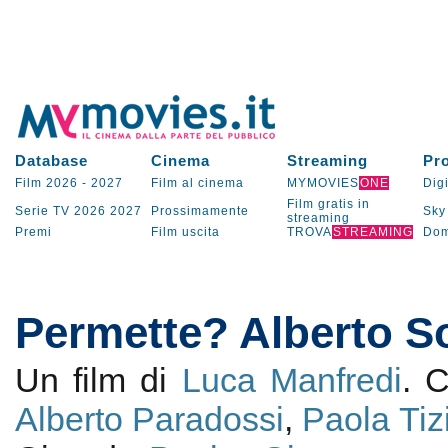
Database
Cinema
Streaming
Pr
Film 2026
-
2027
Film al cinema
MYMOVIES
ONE
Digi
Film gratis in
Serie TV
2026
2027
Prossimamente
Sky
streaming
Premi
Film uscita
TROVA
STREAMING
Dom
Permette? Alberto S
Un film di
Luca Manfredi
. 
Alberto Paradossi
,
Paola Tiz