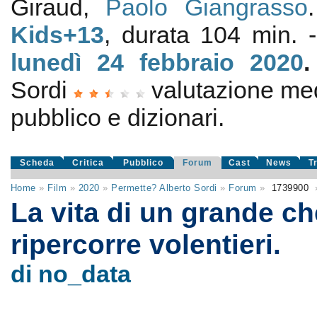
Giraud,
Paolo Giangrasso
Kids+13
, durata 104 min. -
lunedì 24
febbraio 2020
Sordi
valutazione me
pubblico e dizionari.
Scheda
Critica
Pubblico
Forum
Cast
News
T
Home
»
Film
»
2020
»
Permette? Alberto Sordi
»
Forum
»
1739900
La vita di un grande ch
ripercorre volentieri.
di no_data