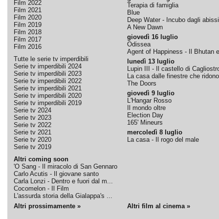
Film 2022
Terapia di famiglia
Film 2021
Blue
Film 2020
Deep Water - Incubo dagli abissi
Film 2019
A New Dawn
Film 2018
giovedì 16 luglio
Film 2017
Odissea
Film 2016
Agent of Happiness - Il Bhutan e 
Tutte le serie tv imperdibili
lunedì 13 luglio
Serie tv imperdibili 2024
Lupin III - Il castello di Cagliostr
Serie tv imperdibili 2023
La casa dalle finestre che ridono
Serie tv imperdibili 2022
The Doors
Serie tv imperdibili 2021
giovedì 9 luglio
Serie tv imperdibili 2020
L'Hangar Rosso
Serie tv imperdibili 2019
Il mondo oltre
Serie tv 2024
Election Day
Serie tv 2023
165' Mineurs
Serie tv 2022
Serie tv 2021
mercoledì 8 luglio
Serie tv 2020
La casa - Il rogo del male
Serie tv 2019
Altri coming soon
'O Sang - Il miracolo di San Gennaro
Carlo Acutis - Il giovane santo
Carla Lonzi - Dentro e fuori dal m...
Cocomelon - Il Film
L'assurda storia della Gialappa's ...
Altri prossimamente »
Altri film al cinema »