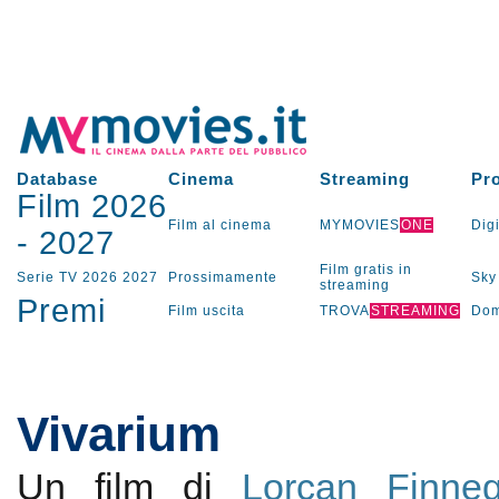
Database
Cinema
Streaming
Pr
Film 2026
Film al cinema
MYMOVIES
ONE
Digi
-
2027
Film gratis in
Serie TV
2026
2027
Prossimamente
Sky
streaming
Premi
Film uscita
TROVA
STREAMING
Dom
Vivarium
Un film di
Lorcan Finne