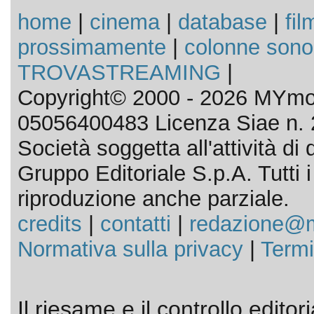
home
|
cinema
|
database
|
fil
prossimamente
|
colonne sono
TROVASTREAMING
|
Copyright© 2000 - 2026 MYmov
05056400483 Licenza Siae n. 
Società soggetta all'attività d
Gruppo Editoriale S.p.A. Tutti i d
riproduzione anche parziale.
credits
|
contatti
|
redazione@m
Normativa sulla privacy
|
Termi
Il riesame e il controllo editor