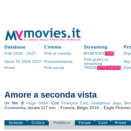
Database
Cinema
Streaming
Pr
Film 2026
-
2027
Film al cinema
MYMOVIES
ONE
Digi
Film gratis in
Serie TV
2026
2027
Prossimamente
Sky
streaming
Premi
Film uscita
TROVA
STREAMING
Dom
Amore a seconda vista
Un film di
Hugo Gélin
. Con
François Civil
,
Joséphine Japy
,
Ben
Commedia
,
durata 117 min. - Francia, Belgio
2019
. - Eagle Pictures
Scheda
Critica
Pubblico
Forum
Cast
Premi