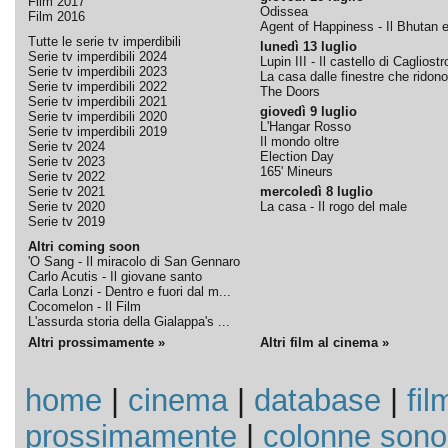
Film 2017
Odissea
Film 2016
Agent of Happiness - Il Bhutan e 
Tutte le serie tv imperdibili
lunedì 13 luglio
Serie tv imperdibili 2024
Lupin III - Il castello di Cagliostr
Serie tv imperdibili 2023
La casa dalle finestre che ridono
Serie tv imperdibili 2022
The Doors
Serie tv imperdibili 2021
giovedì 9 luglio
Serie tv imperdibili 2020
L'Hangar Rosso
Serie tv imperdibili 2019
Il mondo oltre
Serie tv 2024
Election Day
Serie tv 2023
165' Mineurs
Serie tv 2022
Serie tv 2021
mercoledì 8 luglio
Serie tv 2020
La casa - Il rogo del male
Serie tv 2019
Altri coming soon
'O Sang - Il miracolo di San Gennaro
Carlo Acutis - Il giovane santo
Carla Lonzi - Dentro e fuori dal m...
Cocomelon - Il Film
L'assurda storia della Gialappa's ...
Altri prossimamente »
Altri film al cinema »
home
|
cinema
|
database
|
fil
prossimamente
|
colonne sono