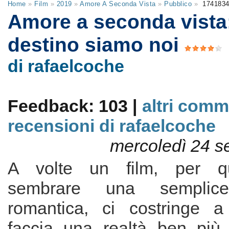
Home
»
Film
»
2019
»
Amore A Seconda Vista
»
Pubblico
»
174183
Amore a seconda vista:
destino siamo noi
di rafaelcoche
Feedback: 103 |
altri comm
recensioni di rafaelcoche
mercoledì 24 s
A volte un film, per q
sembrare una semplic
romantica, ci costringe a
faccia una realtà ben più