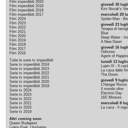
Film imperdibili 2020
giovedì 30 lugl
Film imperdibili 2019
Kim Novak's Ver
Film imperdibili 2018
Film imperdibili 2017
mercoledì 29 lu
Film 2024
Spider-Man - B
Film 2023
giovedì 23 lugl
Film 2022
Terapia di famigl
Film 2021
Blue
Film 2020
Deep Water - Inc
Film 2019
A New Dawn
Film 2018
giovedì 16 lugl
Film 2017
Odissea
Film 2016
Agent of Happine
Tutte le serie tv imperdibili
lunedì 13 lugli
Serie tv imperdibili 2024
Lupin III - Il cas
Serie tv imperdibili 2023
La casa dalle fi
Serie tv imperdibili 2022
The Doors
Serie tv imperdibili 2021
giovedì 9 lugli
Serie tv imperdibili 2020
L'Hangar Rosso
Serie tv imperdibili 2019
Il mondo oltre
Serie tv 2024
Election Day
Serie tv 2023
165' Mineurs
Serie tv 2022
Serie tv 2021
mercoledì 8 lug
Serie tv 2020
La casa - Il rog
Serie tv 2019
Altri coming soon
Queen Budapest
Linkin Park: Unshatter