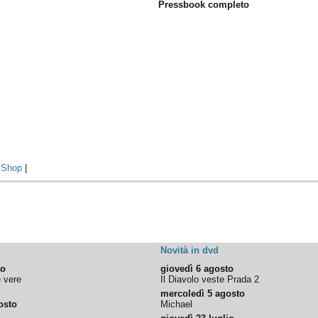
Pressbook completo
|
Shop
|
Novità in dvd
to
giovedì 6 agosto
e vere
Il Diavolo veste Prada 2
mercoledì 5 agosto
osto
Michael