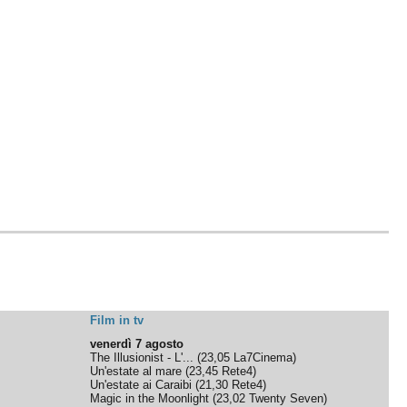
Film in tv
venerdì 7 agosto
The Illusionist - L'...
(
23,05
La7Cinema
)
Un'estate al mare
(
23,45
Rete4
)
Un'estate ai Caraibi
(
21,30
Rete4
)
Magic in the Moonlight
(
23,02
Twenty Seven
)