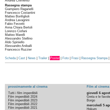
Andrea Chimento
Rassegna stampa
Giampiero Raganelli
Francesco Costantini
Matteo Bonfiglioli
Andrea Lavagnini
Fabio Ferzetti
Anna Chiara Bertoli
Lorenzo Ciofani
Matteo Marelli
Alessandro Stellino
Aldo Spiniello
Alessandro Aniballi
Francesco Ruzzier
Scheda
|
Cast
|
News
|
Trailer
|
Poster
|
Foto
|
Frasi
|
Rassegna Stampa
prossimamente al cinema
Film al cinema
Tutti i film imperdibili
giovedì 6 agos
Film imperdibili 2024
Greta e le favol
Film imperdibili 2023
Borgo
Film imperdibili 2022
mercoledì 5 ag
Film imperdibili 2021
Hokum