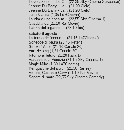
L'evocazione - The C...
(
22,35
Sky Cinema Suspence
)
e
Jeanne Du Barry - La...
(
21,20
Cielo
)
Jeanne Du Barry - La...
(
21,20
Cielo
)
Julie & Julia
(
1,05
La7Cinema
)
La vita è una cosa m...
(
22,55
Sky Cinema 1
)
Casablanca
(
21,10
Rai Movie
)
L'arma dell'inganno ...
(
23,10
Iris
)
sabato 8 agosto
La forma dell'acqua ...
(
21,15
La7Cinema
)
Schegge di paura
(
23,45
Rete4
)
Smokin' Aces
(
21,10
Canale 20
)
Van Helsing
(
1,21
Canale 20
)
Ritorno al futuro
(
21,20
Italia 1
)
Assassinio a Venezia
(
21,15
Sky Cinema 1
)
Magic Mike
(
1,30
La7Cinema
)
Per qualche dollaro ...
(
21,30
RaiTre
)
Amore, Cucina e Curry
(
21,10
Rai Movie
)
Sapore di mare
(
22,55
Sky Cinema Comedy
)