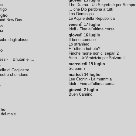
giovedì 23 luglio
io
The Drama - Un Segreto è per Sempr
tigo
... che Dio perdona a tutti
Los Domingos
glio
Le Aquile della Repubblica
rand New Day
venerdì 17 luglio
io
Idoli - Fino all'ultima corsa
ia
giovedì 16 luglio
ubo dagli abissi
Il bene comune
Lo straniero
È l'ultima battuta?
io
Finchè morte non ci separi 2
Arco - Un'Amicizia per Salvare il ...
ss - Il Bhutan e l...
mercoledì 15 luglio
o
Scream 7
tello di Cagliostro
nestre che ridono
martedì 14 luglio
Lee Cronin - La mummia
Idoli - Fino all'ultima corsa
o
giovedì 2 luglio
Buen Camino
lio
o del male