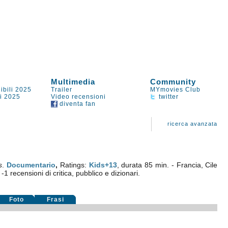
Multimedia
Community
ibili 2025
Trailer
MYmovies Club
li 2025
Video recensioni
twitter
diventa fan
ricerca avanzata
s
.
Documentario
,
Ratings:
Kids+13
, durata 85 min. - Francia, Cile
u
-1
recensioni di critica, pubblico e dizionari.
Foto
Frasi