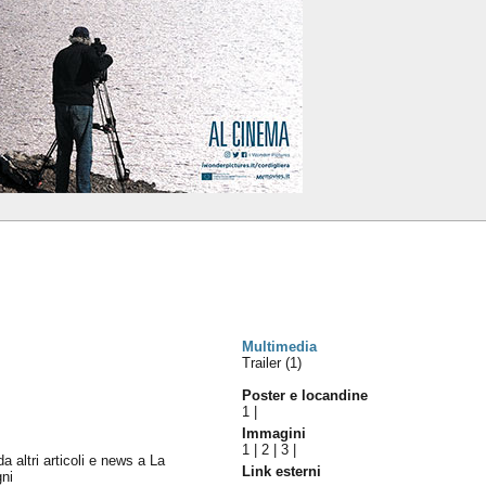
Multimedia
Trailer (1)
Poster e locandine
1
|
Immagini
1
|
2
|
3
|
da altri articoli e news a La
Link esterni
gni