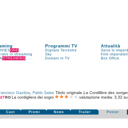
aming
Programmi TV
Attualità
VIES
ONE
Digitale Terrestre
Serie tv imperd
gratis in streaming
Sky
Film imperdibi
A
STREAMING
Domani in TV
Box Office
rancisco Gazitúa
,
Pablo Salas
Titolo originale
La Cordillère des songe
La cordigliera dei sogni
valutazione media:
3,32
s
NE
T
RO
Cast
Premi
News
Trailer
Poster