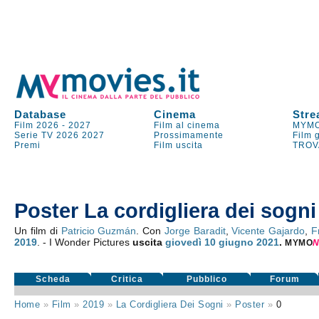
Database
Cinema
Stre
Film 2026
-
2027
Film al cinema
MYMO
Serie TV
2026
2027
Prossimamente
Film 
Premi
Film uscita
TROV
Poster La cordigliera dei sogni
Un film di
Patricio Guzmán
. Con
Jorge Baradit
,
Vicente Gajardo
,
F
2019
. - I Wonder Pictures
uscita
giovedì 10
giugno 2021
.
MYMO
Scheda
Critica
Pubblico
Forum
Home
»
Film
»
2019
»
La Cordigliera Dei Sogni
»
Poster
»
0