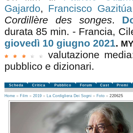
Gajardo
,
Francisco Gazitúa
Cordillère des songes
.
D
durata 85 min. - Francia, Ci
giovedì 10
giugno 2021
.
M
valutazione medi
pubblico e dizionari.
Scheda
Critica
Pubblico
Forum
Cast
Premi
Home
»
Film
»
2019
»
La Cordigliera Dei Sogni
»
Foto
»
220625