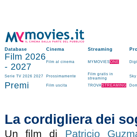
Database
Cinema
Streaming
Pr
Film 2026
Film al cinema
MYMOVIES
ONE
Digi
-
2027
Film gratis in
Serie TV
2026
2027
Prossimamente
Sky
streaming
Premi
Film uscita
TROVA
STREAMING
Dom
La cordigliera dei so
Un film di
Patricio Guzm