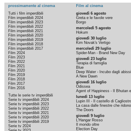
prossimamente al cinema
Film al cinema
Tutti i film imperdibili
giovedì 6 agosto
Film imperdibili 2024
Greta e le favole vere
Film imperdibili 2023
Borgo
Film imperdibili 2022
mercoledì 5 agosto
Film imperdibili 2021
Hokum
Film imperdibili 2020
giovedì 30 luglio
Film imperdibili 2019
Kim Novak's Vertigo
Film imperdibili 2018
Film imperdibili 2017
mercoledì 29 luglio
Film 2024
Spider-Man - Brand New Day
Film 2023
giovedì 23 luglio
Film 2022
Terapia di famiglia
Film 2021
Blue
Film 2020
Deep Water - Incubo dagli abissi
Film 2019
A New Dawn
Film 2018
giovedì 16 luglio
Film 2017
Odissea
Film 2016
Agent of Happiness - Il Bhutan e 
Tutte le serie tv imperdibili
lunedì 13 luglio
Serie tv imperdibili 2024
Lupin III - Il castello di Cagliostr
Serie tv imperdibili 2023
La casa dalle finestre che ridono
Serie tv imperdibili 2022
The Doors
Serie tv imperdibili 2021
giovedì 9 luglio
Serie tv imperdibili 2020
L'Hangar Rosso
Serie tv imperdibili 2019
Il mondo oltre
Serie tv 2024
Election Day
Serie tv 2023