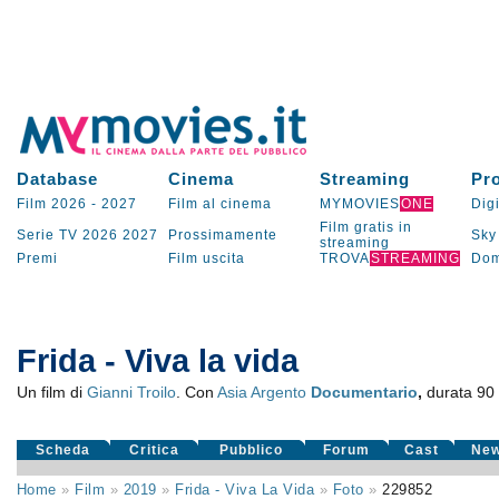
Database
Cinema
Streaming
Pr
Film 2026
-
2027
Film al cinema
MYMOVIES
ONE
Digi
Film gratis in
Serie TV
2026
2027
Prossimamente
Sky
streaming
Premi
Film uscita
TROVA
STREAMING
Dom
Frida - Viva la vida
Un film di
Gianni Troilo
. Con
Asia Argento
Documentario
,
durata 90 
Scheda
Critica
Pubblico
Forum
Cast
Ne
Home
»
Film
»
2019
»
Frida - Viva La Vida
»
Foto
»
229852