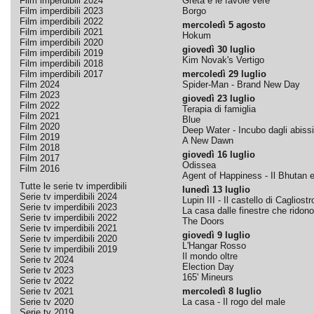
Film imperdibili 2024
Greta e le favole vere
Film imperdibili 2023
Borgo
Film imperdibili 2022
mercoledì 5 agosto
Film imperdibili 2021
Hokum
Film imperdibili 2020
giovedì 30 luglio
Film imperdibili 2019
Kim Novak's Vertigo
Film imperdibili 2018
Film imperdibili 2017
mercoledì 29 luglio
Film 2024
Spider-Man - Brand New Day
Film 2023
giovedì 23 luglio
Film 2022
Terapia di famiglia
Film 2021
Blue
Film 2020
Deep Water - Incubo dagli abissi
Film 2019
A New Dawn
Film 2018
giovedì 16 luglio
Film 2017
Odissea
Film 2016
Agent of Happiness - Il Bhutan e 
Tutte le serie tv imperdibili
lunedì 13 luglio
Serie tv imperdibili 2024
Lupin III - Il castello di Cagliostr
Serie tv imperdibili 2023
La casa dalle finestre che ridono
Serie tv imperdibili 2022
The Doors
Serie tv imperdibili 2021
giovedì 9 luglio
Serie tv imperdibili 2020
L'Hangar Rosso
Serie tv imperdibili 2019
Il mondo oltre
Serie tv 2024
Election Day
Serie tv 2023
165' Mineurs
Serie tv 2022
Serie tv 2021
mercoledì 8 luglio
Serie tv 2020
La casa - Il rogo del male
Serie tv 2019