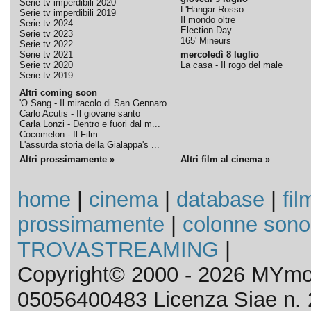
Serie tv imperdibili 2020
L'Hangar Rosso
Serie tv imperdibili 2019
Il mondo oltre
Serie tv 2024
Election Day
Serie tv 2023
165' Mineurs
Serie tv 2022
Serie tv 2021
mercoledì 8 luglio
Serie tv 2020
La casa - Il rogo del male
Serie tv 2019
Altri coming soon
'O Sang - Il miracolo di San Gennaro
Carlo Acutis - Il giovane santo
Carla Lonzi - Dentro e fuori dal m...
Cocomelon - Il Film
L'assurda storia della Gialappa's ...
Altri prossimamente »
Altri film al cinema »
home
|
cinema
|
database
|
fil
prossimamente
|
colonne sono
TROVASTREAMING
|
Copyright© 2000 - 2026 MYmov
05056400483 Licenza Siae n. 