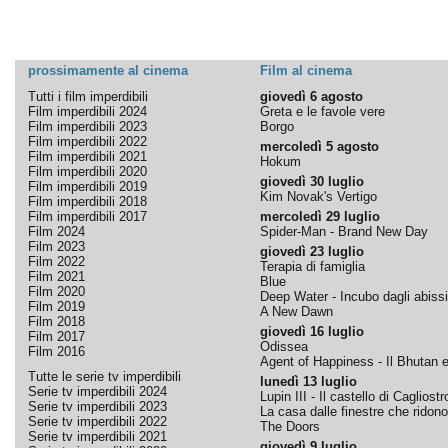
prossimamente al cinema
Film al cinema
Tutti i film imperdibili
giovedì 6 agosto
Film imperdibili 2024
Greta e le favole vere
Film imperdibili 2023
Borgo
Film imperdibili 2022
mercoledì 5 agosto
Film imperdibili 2021
Hokum
Film imperdibili 2020
giovedì 30 luglio
Film imperdibili 2019
Kim Novak's Vertigo
Film imperdibili 2018
Film imperdibili 2017
mercoledì 29 luglio
Film 2024
Spider-Man - Brand New Day
Film 2023
giovedì 23 luglio
Film 2022
Terapia di famiglia
Film 2021
Blue
Film 2020
Deep Water - Incubo dagli abissi
Film 2019
A New Dawn
Film 2018
giovedì 16 luglio
Film 2017
Odissea
Film 2016
Agent of Happiness - Il Bhutan e 
Tutte le serie tv imperdibili
lunedì 13 luglio
Serie tv imperdibili 2024
Lupin III - Il castello di Cagliostr
Serie tv imperdibili 2023
La casa dalle finestre che ridono
Serie tv imperdibili 2022
The Doors
Serie tv imperdibili 2021
giovedì 9 luglio