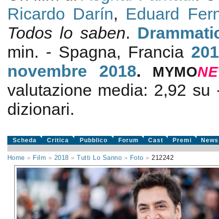
Ricardo Darín
,
Eduard Fer
Todos lo saben
.
Drammati
min. - Spagna, Francia
201
novembre 2018
.
MYMO
NE
valutazione media:
2,92
su
dizionari.
Scheda
Critica
Pubblico
Forum
Cast
Premi
News
Home
»
Film
»
2018
»
Tutti Lo Sanno
»
Foto
»
212242