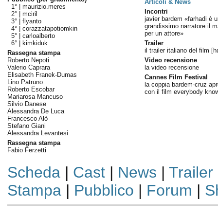
Articoli & News
1° |
maurizio.meres
Incontri
2° |
mciril
javier bardem «farhadi è u
3° |
flyanto
grandissimo narratore il 
4° |
corazzatapotiomkin
per un attore»
5° |
carloalberto
6° |
kimkiduk
Trailer
il trailer italiano del film [h
Rassegna stampa
Roberto Nepoti
Video recensione
Valerio Caprara
la video recensione
Elisabeth Franek-Dumas
Cannes Film Festival
Lino Patruno
la coppia bardem-cruz ap
Roberto Escobar
con il film everybody kno
Mariarosa Mancuso
Silvio Danese
Alessandra De Luca
Francesco Alò
Stefano Giani
Alessandra Levantesi
Rassegna stampa
Fabio Ferzetti
Scheda
|
Cast
|
News
|
Trailer
Stampa
|
Pubblico
|
Forum
|
S