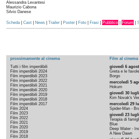
Alessandra Levantesi
Maurizio Cabona
Silvio Danese
Scheda
|
Cast
|
News
|
Trailer
|
Poster
|
Foto
|
Frasi
|
Pubblico
|
Forum
|
prossimamente al cinema
Film al cinema
Tutti i film imperdibili
giovedì 6 agos
Film imperdibili 2024
Greta e le favol
Film imperdibili 2023
Borgo
Film imperdibili 2022
mercoledì 5 ag
Film imperdibili 2021
Hokum
Film imperdibili 2020
giovedì 30 lugl
Film imperdibili 2019
Kim Novak's Ver
Film imperdibili 2018
Film imperdibili 2017
mercoledì 29 lu
Film 2024
Spider-Man - B
Film 2023
giovedì 23 lugl
Film 2022
Terapia di famigl
Film 2021
Blue
Film 2020
Deep Water - Inc
Film 2019
A New Dawn
Film 2018