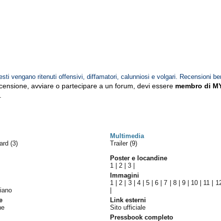
esti vengano ritenuti offensivi, diffamatori, calunniosi e volgari. Recensioni be
ecensione, avviare o partecipare a un forum, devi essere
membro di M
.
Multimedia
ward
(3)
Trailer (9)
Poster e locandine
1
|
2
|
3
|
Immagini
1
|
2
|
3
|
4
|
5
|
6
|
7
|
8
|
9
|
10
|
11
|
1
liano
|
e
Link esterni
ne
Sito ufficiale
Pressbook completo