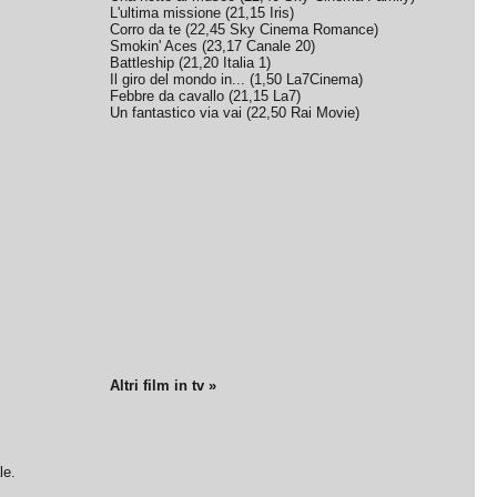
L'ultima missione
(
21,15
Iris
)
Corro da te
(
22,45
Sky Cinema Romance
)
Smokin' Aces
(
23,17
Canale 20
)
Battleship
(
21,20
Italia 1
)
Il giro del mondo in...
(
1,50
La7Cinema
)
Febbre da cavallo
(
21,15
La7
)
Un fantastico via vai
(
22,50
Rai Movie
)
Altri film in tv »
le.