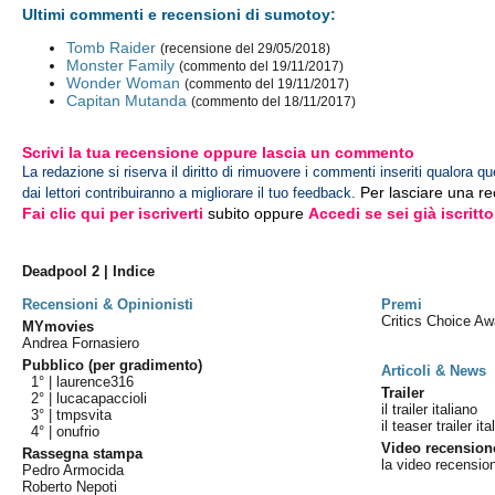
Ultimi commenti e recensioni di sumotoy:
Tomb Raider
(recensione del 29/05/2018)
Monster Family
(commento del 19/11/2017)
Wonder Woman
(commento del 19/11/2017)
Capitan Mutanda
(commento del 18/11/2017)
Scrivi la tua recensione oppure lascia un commento
La redazione si riserva il diritto di rimuovere i commenti inseriti qualora qu
Per lasciare una r
dai lettori contribuiranno a migliorare il tuo feedback.
Fai clic qui per iscriverti
subito oppure
Accedi se sei già iscritto
Deadpool 2 | Indice
Recensioni & Opinionisti
Premi
Critics Choice A
MYmovies
Andrea Fornasiero
Pubblico (per gradimento)
Articoli & News
1° |
laurence316
Trailer
2° |
lucacapaccioli
il trailer italiano
3° |
tmpsvita
il teaser trailer ita
4° |
onufrio
Video recension
Rassegna stampa
la video recensio
Pedro Armocida
Roberto Nepoti