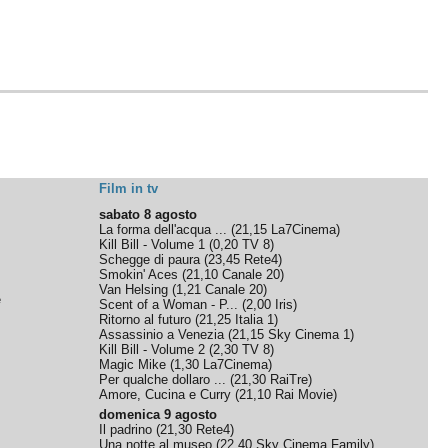
Film in tv
sabato 8 agosto
La forma dell'acqua ...
(
21,15
La7Cinema
)
Kill Bill - Volume 1
(
0,20
TV 8
)
Schegge di paura
(
23,45
Rete4
)
Smokin' Aces
(
21,10
Canale 20
)
Van Helsing
(
1,21
Canale 20
)
e
Scent of a Woman - P...
(
2,00
Iris
)
Ritorno al futuro
(
21,25
Italia 1
)
Assassinio a Venezia
(
21,15
Sky Cinema 1
)
Kill Bill - Volume 2
(
2,30
TV 8
)
Magic Mike
(
1,30
La7Cinema
)
Per qualche dollaro ...
(
21,30
RaiTre
)
Amore, Cucina e Curry
(
21,10
Rai Movie
)
domenica 9 agosto
Il padrino
(
21,30
Rete4
)
Una notte al museo
(
22,40
Sky Cinema Family
)