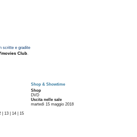
n scritte e gradite
Ymovies Club
.
Shop & Showtime
Shop
DVD
Uscita nelle sale
martedì 15
maggio 2018
2
|
13
|
14
|
15