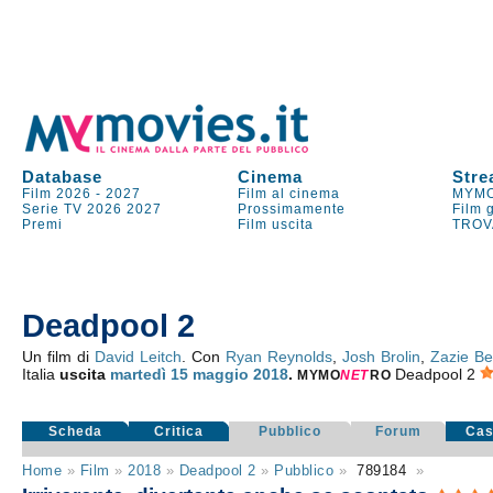
Database
Cinema
Stre
Film 2026
-
2027
Film al cinema
MYMO
Serie TV
2026
2027
Prossimamente
Film 
Premi
Film uscita
TROV
Deadpool 2
Un film di
David Leitch
. Con
Ryan Reynolds
,
Josh Brolin
,
Zazie Be
Italia
uscita
martedì 15
maggio 2018
.
Deadpool 2
MYMO
NE
T
RO
Scheda
Critica
Pubblico
Forum
Cas
Home
»
Film
»
2018
»
Deadpool 2
»
Pubblico
»
789184
»