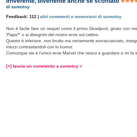
Irriverente, divertente anche se scontato
di sumotoy
Feedback: 112 |
altri commenti e recensioni di sumotoy
Non è facile fare un sequel come il primo Deadpool, girato con mezzi
'Papa?' o ai disegnini del nostro eroe sul cattivo.
Questo è inferiore, non brutto ma certamente sovraccaricato, insegui
mezzi contrastandoli con lo humor.
Comunque sia è l'unico eroe Marvel che riesco a guardare e mi fa 
[+] lascia un commento a sumotoy »