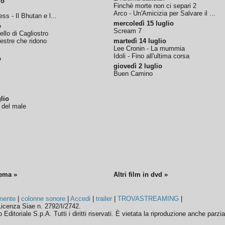
io
Finchè morte non ci separi 2
Arco - Un'Amicizia per Salvare il ...
ss - Il Bhutan e l...
mercoledì 15 luglio
o
Scream 7
tello di Cagliostro
nestre che ridono
martedì 14 luglio
Lee Cronin - La mummia
Idoli - Fino all'ultima corsa
o
giovedì 2 luglio
Buen Camino
lio
o del male
nema »
Altri film in dvd »
mente
|
colonne sonore
|
Accedi
|
trailer
|
TROVASTREAMING
|
icenza Siae n. 2792/I/2742.
ditoriale S.p.A. Tutti i diritti riservati. È vietata la riproduzione anche parzia