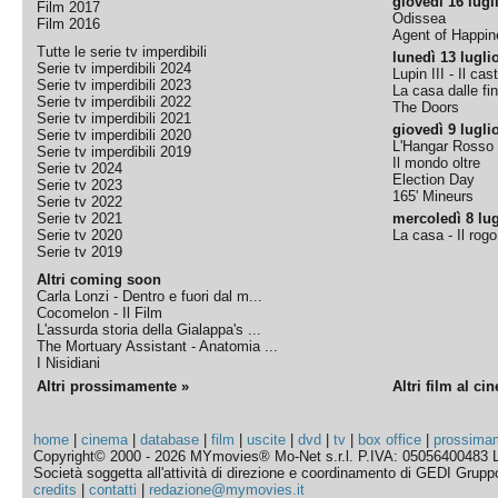
giovedì 16 lugl
Film 2017
Odissea
Film 2016
Agent of Happine
Tutte le serie tv imperdibili
lunedì 13 lugli
Serie tv imperdibili 2024
Lupin III - Il cas
Serie tv imperdibili 2023
La casa dalle fi
Serie tv imperdibili 2022
The Doors
Serie tv imperdibili 2021
giovedì 9 lugli
Serie tv imperdibili 2020
L'Hangar Rosso
Serie tv imperdibili 2019
Il mondo oltre
Serie tv 2024
Election Day
Serie tv 2023
165' Mineurs
Serie tv 2022
Serie tv 2021
mercoledì 8 lug
Serie tv 2020
La casa - Il rog
Serie tv 2019
Altri coming soon
Carla Lonzi - Dentro e fuori dal m...
Cocomelon - Il Film
L'assurda storia della Gialappa's ...
The Mortuary Assistant - Anatomia ...
I Nisidiani
Altri prossimamente »
Altri film al ci
home
|
cinema
|
database
|
film
|
uscite
|
dvd
|
tv
|
box office
|
prossima
Copyright© 2000 - 2026 MYmovies® Mo-Net s.r.l. P.IVA: 05056400483 L
Società soggetta all'attività di direzione e coordinamento di GEDI Gruppo E
credits
|
contatti
|
redazione@mymovies.it