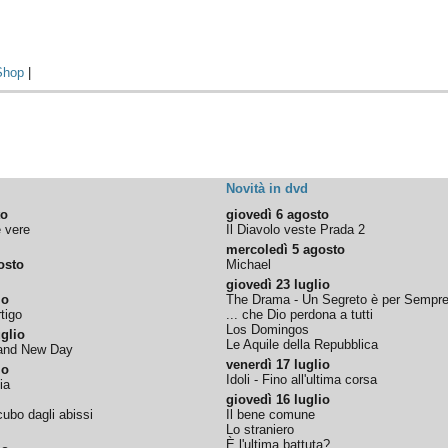
Shop
|
Novità in dvd
to
giovedì 6 agosto
e vere
Il Diavolo veste Prada 2
mercoledì 5 agosto
osto
Michael
giovedì 23 luglio
io
The Drama - Un Segreto è per Sempr
tigo
... che Dio perdona a tutti
Los Domingos
glio
Le Aquile della Repubblica
rand New Day
venerdì 17 luglio
io
Idoli - Fino all'ultima corsa
ia
giovedì 16 luglio
ubo dagli abissi
Il bene comune
Lo straniero
È l'ultima battuta?