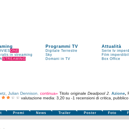
aming
Programmi TV
Attualità
VIES
ONE
Digitale Terrestre
Serie tv imperd
gratis in streaming
Sky
Film imperdibi
A
STREAMING
Domani in TV
Box Office
etz
,
Julian Dennison
.
continua»
Titolo originale
Deadpool 2
.
Azione
,
valutazione media:
3,20
su
-1
recensioni di critica, pubblico
t
Premi
News
Trailer
Poster
Foto
F