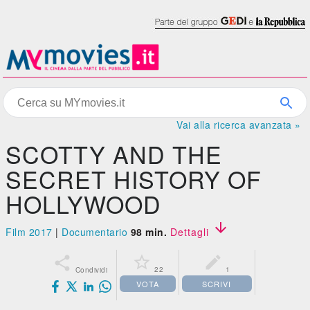
Vai alla ricerca avanzata »
SCOTTY AND THE
SECRET HISTORY OF
HOLLYWOOD

Film 2017
|
Documentario
98 min.
Dettagli



22
1
Condividi
VOTA
SCRIVI