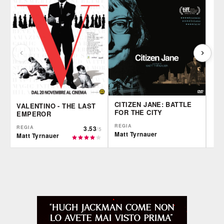
CITIZEN JANE: BATTLE
VALENTINO - THE LAST
FOR THE CITY
EMPEROR
REGIA
REGIA
3.53
/5
Matt Tyrnauer
Matt Tyrnauer
IBS
CG | tv
Fil
DVD
DVD
Feltrinelli
IBS
IBS
DVD
DVD
Feltrinelli
Felt
DVD