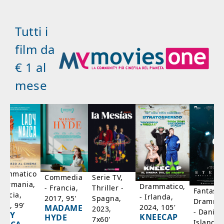
Tutti i
film da
€ 1 al
mese
rammatico
Serie TV,
Commedia
 Germania,
Drammatico,
Thriller -
- Francia,
Fantasci
rancia,
- Irlanda,
Spagna,
2017, 95'
Drammat
025, 99'
2024, 105'
MADAME
2023,
- Danim
ADY
KNEECAP
HYDE
7x60'
Islanda,