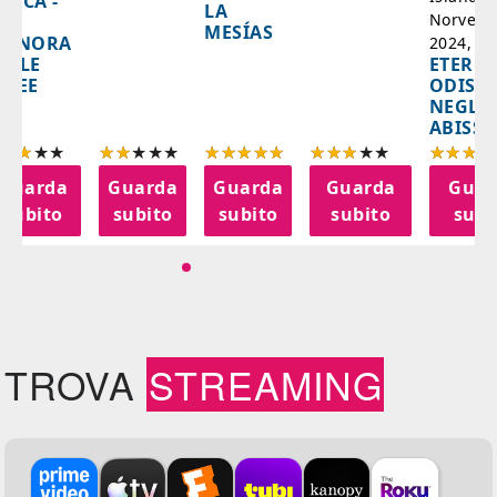
AZCA -
LA
Norvegi
A
MESÍAS
IGNORA
2024, 10
ETERNA
ELLE
ODISS
INEE
NEGLI
ABISSI
Guarda
Guarda
Guarda
Guarda
Guar
subito
subito
subito
subito
subi
TROVA
STREAMING