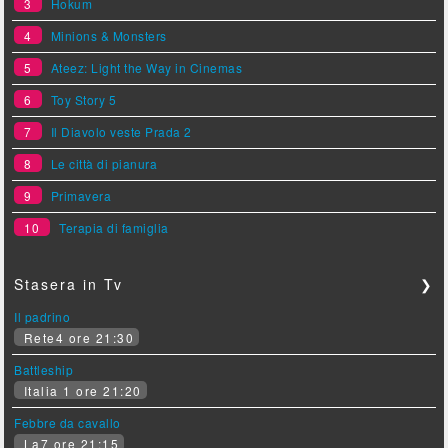
3
Hokum
4
Minions & Monsters
5
Ateez: Light the Way in Cinemas
6
Toy Story 5
7
Il Diavolo veste Prada 2
8
Le città di pianura
9
Primavera
10
Terapia di famiglia
Stasera in Tv
❯
Il padrino
Rete4 ore 21:30
Battleship
Italia 1 ore 21:20
Febbre da cavallo
La7 ore 21:15