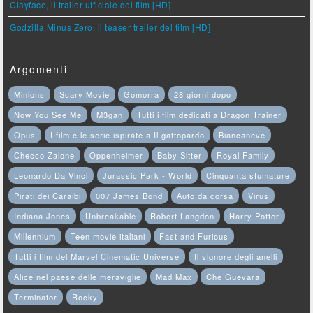
Clayface, il trailer ufficiale del film [HD]
Godzilla Minus Zero, il teaser trailer del film [HD]
Argomenti
Minions
Scary Movie
Gomorra
28 giorni dopo
Now You See Me
M3gan
Tutti i film dedicati a Dragon Trainer
Opus
I film e le serie ispirate a Il gattopardo
Biancaneve
Checco Zalone
Oppenheimer
Baby Sitter
Royal Family
Leonardo Da Vinci
Jurassic Park - World
Cinquanta sfumature
Pirati dei Caraibi
007 James Bond
Auto da corsa
Virus
Indiana Jones
Unbreakable
Robert Langdon
Harry Potter
Millennium
Teen movie italiani
Fast and Furious
Tutti i film del Marvel Cinematic Universe
Il signore degli anelli
Alice nel paese delle meraviglie
Mad Max
Che Guevara
Terminator
Rocky