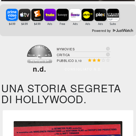
Powered by

MYMOVIES

CRITICA





PUBBLICO 3,10
n.d.
CONSIGLIATO N.D.
UNA STORIA SEGRETA
DI HOLLYWOOD.