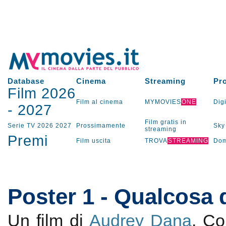
Database
Cinema
Streaming
Pr
Film 2026
Film al cinema
MYMOVIES
ONE
Digi
-
2027
Film gratis in
Serie TV
2026
2027
Prossimamente
Sky
streaming
Premi
Film uscita
TROVA
STREAMING
Dom
Poster 1 - Qualcosa 
Un film di
Audrey Dana
. C