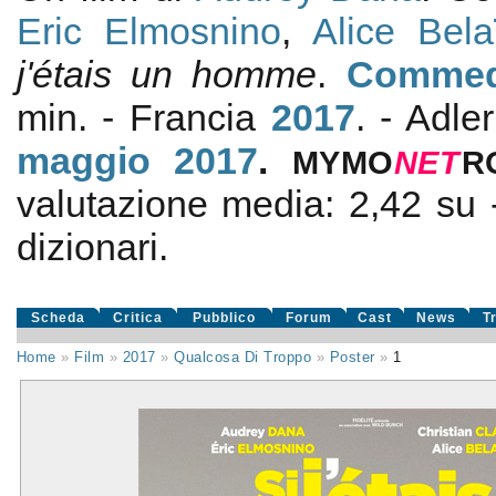
Eric Elmosnino
,
Alice Bela
j'étais un homme
.
Commed
min. - Francia
2017
. - Adle
maggio 2017
.
MYMO
NE
T
R
valutazione media:
2,42
su
dizionari.
Scheda
Critica
Pubblico
Forum
Cast
News
T
Home
»
Film
»
2017
»
Qualcosa Di Troppo
»
Poster
»
1