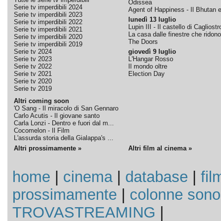
Odissea
Serie tv imperdibili 2024
Agent of Happiness - Il Bhutan e 
Serie tv imperdibili 2023
lunedì 13 luglio
Serie tv imperdibili 2022
Lupin III - Il castello di Cagliostr
Serie tv imperdibili 2021
La casa dalle finestre che ridono
Serie tv imperdibili 2020
The Doors
Serie tv imperdibili 2019
Serie tv 2024
giovedì 9 luglio
Serie tv 2023
L'Hangar Rosso
Serie tv 2022
Il mondo oltre
Serie tv 2021
Election Day
Serie tv 2020
Serie tv 2019
Altri coming soon
'O Sang - Il miracolo di San Gennaro
Carlo Acutis - Il giovane santo
Carla Lonzi - Dentro e fuori dal m...
Cocomelon - Il Film
L'assurda storia della Gialappa's ...
Altri prossimamente »
Altri film al cinema »
home
|
cinema
|
database
|
fil
prossimamente
|
colonne sono
TROVASTREAMING
|