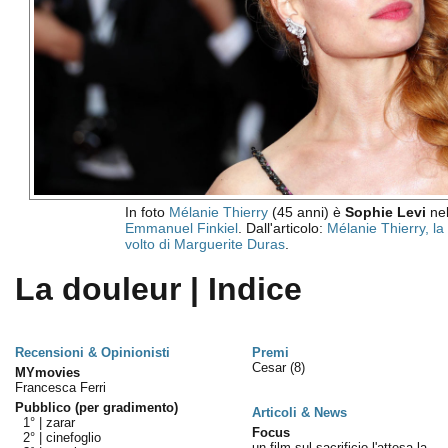
In foto
Mélanie Thierry
(45 anni) è
Sophie Levi
nel
Emmanuel Finkiel
. Dall'articolo:
Mélanie Thierry, la
volto di Marguerite Duras
.
La douleur | Indice
Recensioni & Opinionisti
Premi
Cesar
(8)
MYmovies
Francesca Ferri
Pubblico (per gradimento)
Articoli & News
1° |
zarar
Focus
2° |
cinefoglio
un film sul sacrificio l'attesa la