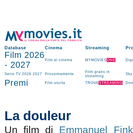
Database
Cinema
Streaming
Pr
Film 2026
Film al cinema
MYMOVIES
ONE
Digi
-
2027
Film gratis in
Serie TV
2026
2027
Prossimamente
Sky
streaming
Premi
Film uscita
TROVA
STREAMING
Dom
La douleur
Un film di
Emmanuel Finki