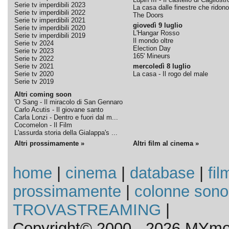
Serie tv imperdibili 2023
La casa dalle finestre che ridono
Serie tv imperdibili 2022
The Doors
Serie tv imperdibili 2021
giovedì 9 luglio
Serie tv imperdibili 2020
L'Hangar Rosso
Serie tv imperdibili 2019
Il mondo oltre
Serie tv 2024
Election Day
Serie tv 2023
165' Mineurs
Serie tv 2022
Serie tv 2021
mercoledì 8 luglio
Serie tv 2020
La casa - Il rogo del male
Serie tv 2019
Altri coming soon
'O Sang - Il miracolo di San Gennaro
Carlo Acutis - Il giovane santo
Carla Lonzi - Dentro e fuori dal m...
Cocomelon - Il Film
L'assurda storia della Gialappa's ...
Altri prossimamente »
Altri film al cinema »
home
|
cinema
|
database
|
fil
prossimamente
|
colonne sono
TROVASTREAMING
|
Copyright© 2000 - 2026 MYmov