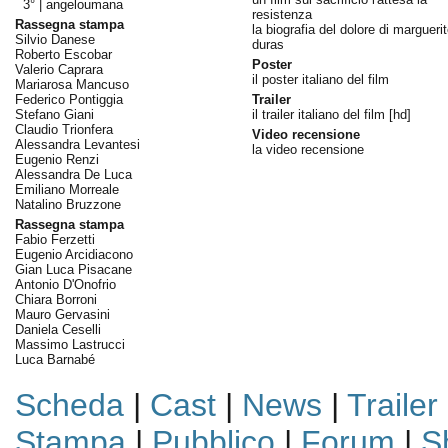
3° |
angeloumana
resistenza
Rassegna stampa
la biografia del dolore di margueri
Silvio Danese
duras
Roberto Escobar
Poster
Valerio Caprara
il poster italiano del film
Mariarosa Mancuso
Federico Pontiggia
Trailer
Stefano Giani
il trailer italiano del film [hd]
Claudio Trionfera
Video recensione
Alessandra Levantesi
la video recensione
Eugenio Renzi
Alessandra De Luca
Emiliano Morreale
Natalino Bruzzone
Rassegna stampa
Fabio Ferzetti
Eugenio Arcidiacono
Gian Luca Pisacane
Antonio D'Onofrio
Chiara Borroni
Mauro Gervasini
Daniela Ceselli
Massimo Lastrucci
Luca Barnabé
Scheda
|
Cast
|
News
|
Trailer
Stampa
|
Pubblico
|
Forum
|
S