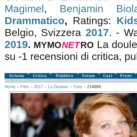
Magimel
,
Benjamin Biol
Drammatico
,
Ratings:
Kid
Belgio, Svizzera
2017
. - W
2019
.
La doule
MYMO
NE
T
RO
su
-1
recensioni di critica, pu
Scheda
Critica
Pubblico
Forum
Cast
Premi
Home
»
Film
»
2017
»
La Douleur
»
Foto
»
214696