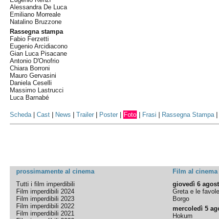
Alessandra De Luca
Emiliano Morreale
Natalino Bruzzone
Rassegna stampa
Fabio Ferzetti
Eugenio Arcidiacono
Gian Luca Pisacane
Antonio D'Onofrio
Chiara Borroni
Mauro Gervasini
Daniela Ceselli
Massimo Lastrucci
Luca Barnabé
Scheda
|
Cast
|
News
|
Trailer
|
Poster
|
Foto
|
Frasi
|
Rassegna Stampa
prossimamente al cinema
Film al cinema
Tutti i film imperdibili
giovedì 6 agos
Film imperdibili 2024
Greta e le favol
Film imperdibili 2023
Borgo
Film imperdibili 2022
mercoledì 5 ag
Film imperdibili 2021
Hokum