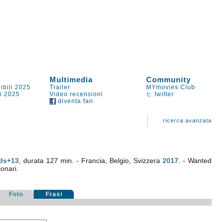
Multimedia
Community
ibili 2025
Trailer
MYmovies Club
li 2025
Video recensioni
twitter
diventa fan
ricerca avanzata
ds+13
, durata 127 min. - Francia, Belgio, Svizzera
2017
. - Wanted
ionari.
Foto
Frasi