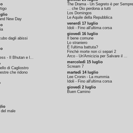
io
The Drama - Un Segreto è per Sempr
tigo
... che Dio perdona a tutti
Los Domingos
glio
Le Aquile della Repubblica
rand New Day
venerdì 17 luglio
io
Idoli - Fino all'ultima corsa
ia
giovedì 16 luglio
ubo dagli abissi
Il bene comune
Lo straniero
È l'ultima battuta?
io
Finchè morte non ci separi 2
Arco - Un'Amicizia per Salvare il ...
ss - Il Bhutan e l...
mercoledì 15 luglio
o
Scream 7
tello di Cagliostro
nestre che ridono
martedì 14 luglio
Lee Cronin - La mummia
Idoli - Fino all'ultima corsa
o
giovedì 2 luglio
Buen Camino
lio
o del male