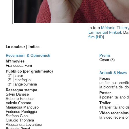
In foto
Mélanie Thierr
Emmanuel Finkiel
. Dal
film [HD]
.
La douleur | Indice
Recensioni & Opinionisti
Premi
Cesar
(8)
MYmovies
Francesca Ferri
Pubblico (per gradimento)
Articoli & News
1° |
zarar
Focus
2° |
cinefoglio
un film sul sacrifi
3° |
angeloumana
la biografia del d
Rassegna stampa
Poster
Silvio Danese
il poster italiano d
Roberto Escobar
Valerio Caprara
Trailer
Mariarosa Mancuso
il trailer italiano d
Federico Pontiggia
Video recension
Stefano Giani
la video recensio
Claudio Trionfera
Alessandra Levantesi
Eugenio Renzi