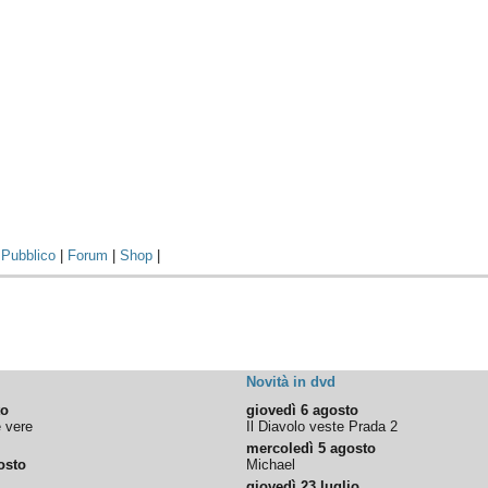
|
Pubblico
|
Forum
|
Shop
|
Novità in dvd
to
giovedì 6 agosto
e vere
Il Diavolo veste Prada 2
mercoledì 5 agosto
osto
Michael
giovedì 23 luglio