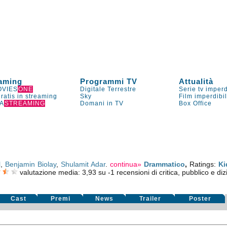
aming
Programmi TV
Attualità
VIES
ONE
Digitale Terrestre
Serie tv imperd
gratis in streaming
Sky
Film imperdibi
A
STREAMING
Domani in TV
Box Office
l
,
Benjamin Biolay
,
Shulamit Adar
.
continua»
Drammatico
,
Ratings:
Ki
valutazione media:
3,93
su
-1
recensioni di critica, pubblico e diz
Cast
Premi
News
Trailer
Poster