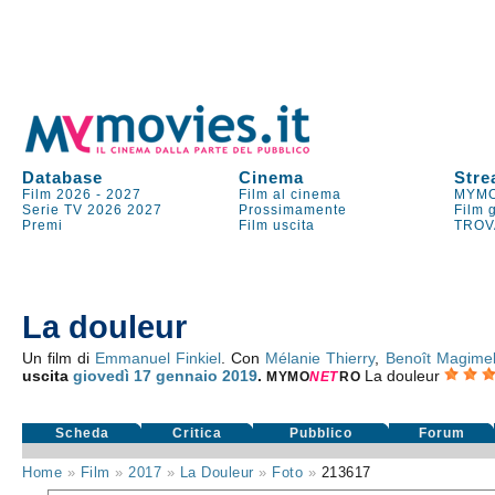
Database
Cinema
Stre
Film 2026
-
2027
Film al cinema
MYMO
Serie TV
2026
2027
Prossimamente
Film 
Premi
Film uscita
TROV
La douleur
Un film di
Emmanuel Finkiel
. Con
Mélanie Thierry
,
Benoît Magime
uscita
giovedì 17
gennaio 2019
.
La douleur
MYMO
NE
T
RO
Scheda
Critica
Pubblico
Forum
Home
»
Film
»
2017
»
La Douleur
»
Foto
»
213617