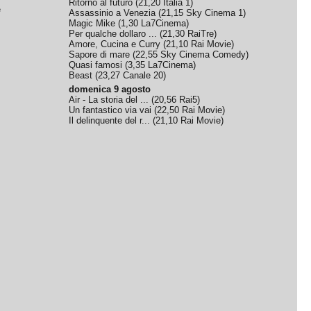
Ritorno al futuro
(
21,20
Italia 1
)
e
Assassinio a Venezia
(
21,15
Sky Cinema 1
)
Magic Mike
(
1,30
La7Cinema
)
Per qualche dollaro ...
(
21,30
RaiTre
)
Amore, Cucina e Curry
(
21,10
Rai Movie
)
Sapore di mare
(
22,55
Sky Cinema Comedy
)
Quasi famosi
(
3,35
La7Cinema
)
Beast
(
23,27
Canale 20
)
domenica 9 agosto
Air - La storia del ...
(
20,56
Rai5
)
Un fantastico via vai
(
22,50
Rai Movie
)
Il delinquente del r...
(
21,10
Rai Movie
)