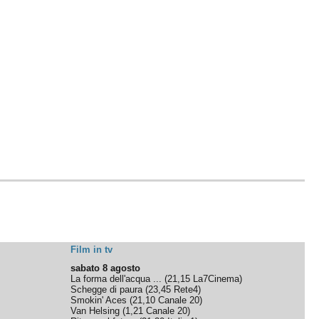
Film in tv
sabato 8 agosto
La forma dell'acqua ...
(
21,15
La7Cinema
)
Schegge di paura
(
23,45
Rete4
)
Smokin' Aces
(
21,10
Canale 20
)
Van Helsing
(
1,21
Canale 20
)