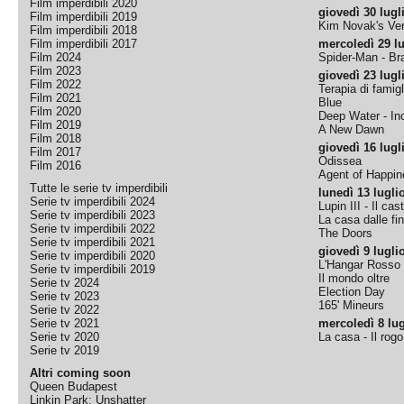
Film imperdibili 2020
giovedì 30 lugl
Film imperdibili 2019
Kim Novak's Ver
Film imperdibili 2018
Film imperdibili 2017
mercoledì 29 lu
Film 2024
Spider-Man - B
Film 2023
giovedì 23 lugl
Film 2022
Terapia di famigl
Film 2021
Blue
Film 2020
Deep Water - Inc
Film 2019
A New Dawn
Film 2018
giovedì 16 lugl
Film 2017
Odissea
Film 2016
Agent of Happine
Tutte le serie tv imperdibili
lunedì 13 lugli
Serie tv imperdibili 2024
Lupin III - Il cas
Serie tv imperdibili 2023
La casa dalle fi
Serie tv imperdibili 2022
The Doors
Serie tv imperdibili 2021
giovedì 9 lugli
Serie tv imperdibili 2020
L'Hangar Rosso
Serie tv imperdibili 2019
Il mondo oltre
Serie tv 2024
Election Day
Serie tv 2023
165' Mineurs
Serie tv 2022
Serie tv 2021
mercoledì 8 lug
Serie tv 2020
La casa - Il rog
Serie tv 2019
Altri coming soon
Queen Budapest
Linkin Park: Unshatter