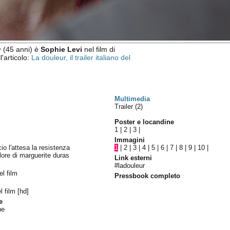
y
(45 anni) è
Sophie Levi
nel film di
l'articolo:
La douleur, il trailer italiano del
Multimedia
Trailer (2)
Poster e locandine
1
|
2
|
3
|
Immagini
cio l'attesa la resistenza
1
|
2
|
3
|
4
|
5
|
6
|
7
|
8
|
9
|
10
|
olore di marguerite duras
Link esterni
#ladouleur
el film
Pressbook completo
el film [hd]
e
ne