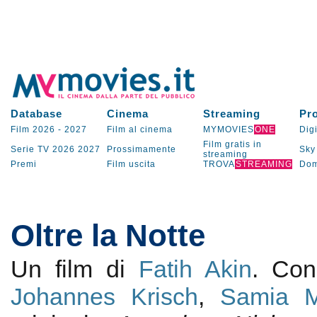
Database
Cinema
Streaming
Pr
Film 2026
-
2027
Film al cinema
MYMOVIES
ONE
Digi
Film gratis in
Serie TV
2026
2027
Prossimamente
Sky
streaming
Premi
Film uscita
TROVA
STREAMING
Dom
Oltre la Notte
Un film di
Fatih Akin
. Co
Johannes Krisch
,
Samia M