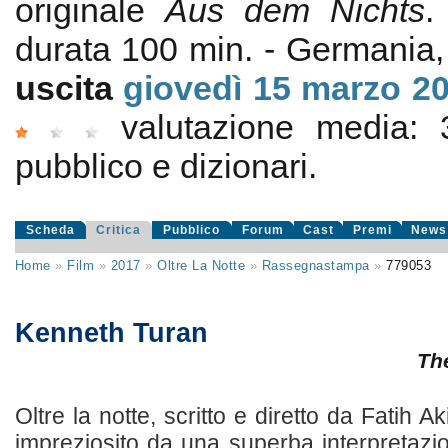
originale
Aus dem Nichts
durata 100 min. - Germania
uscita
giovedì 15
marzo 2
valutazione media:
pubblico e dizionari.
Scheda
Critica
Pubblico
Forum
Cast
Premi
News
Home
»
Film
»
2017
»
Oltre La Notte
»
Rassegnastampa
»
779053
Kenneth Turan
Th
Oltre la notte, scritto e diretto da Fatih Ak
impreziosito da una superba interpretazi