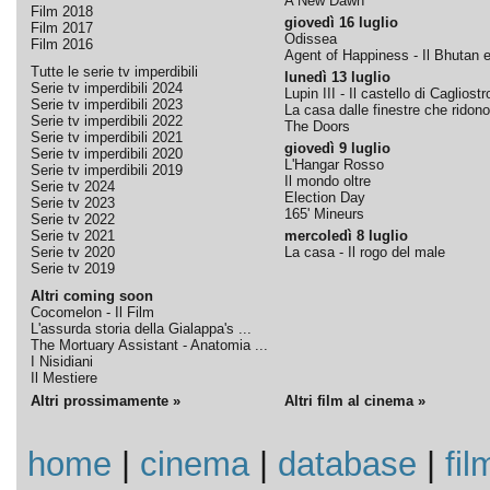
A New Dawn
Film 2018
giovedì 16 luglio
Film 2017
Odissea
Film 2016
Agent of Happiness - Il Bhutan e 
Tutte le serie tv imperdibili
lunedì 13 luglio
Serie tv imperdibili 2024
Lupin III - Il castello di Cagliostr
Serie tv imperdibili 2023
La casa dalle finestre che ridono
Serie tv imperdibili 2022
The Doors
Serie tv imperdibili 2021
giovedì 9 luglio
Serie tv imperdibili 2020
L'Hangar Rosso
Serie tv imperdibili 2019
Il mondo oltre
Serie tv 2024
Election Day
Serie tv 2023
165' Mineurs
Serie tv 2022
Serie tv 2021
mercoledì 8 luglio
Serie tv 2020
La casa - Il rogo del male
Serie tv 2019
Altri coming soon
Cocomelon - Il Film
L'assurda storia della Gialappa's ...
The Mortuary Assistant - Anatomia ...
I Nisidiani
Il Mestiere
Altri prossimamente »
Altri film al cinema »
home
|
cinema
|
database
|
fil