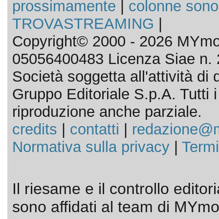
prossimamente
|
colonne sono
TROVASTREAMING
|
Copyright© 2000 - 2026 MYmov
05056400483 Licenza Siae n. 
Società soggetta all'attività d
Gruppo Editoriale S.p.A. Tutti i d
riproduzione anche parziale.
credits
|
contatti
|
redazione@m
Normativa sulla privacy
|
Termi
Il riesame e il controllo editor
sono affidati al team di MYmov