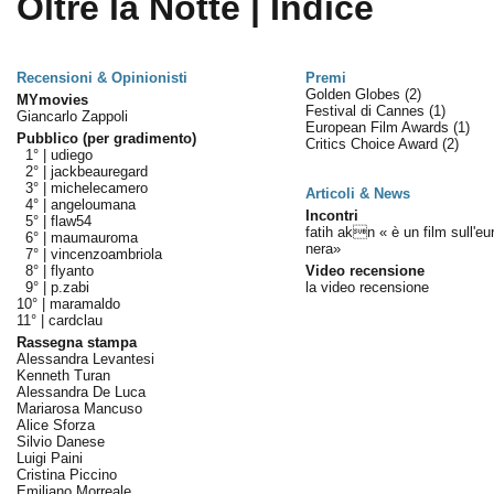
Oltre la Notte | Indice
Recensioni & Opinionisti
Premi
Golden Globes
(2)
MYmovies
Festival di Cannes
(1)
Giancarlo Zappoli
European Film Awards
(1)
Pubblico (per gradimento)
Critics Choice Award
(2)
1° |
udiego
2° |
jackbeauregard
3° |
michelecamero
Articoli & News
4° |
angeloumana
Incontri
5° |
flaw54
fatih akn « è un film sull'eu
6° |
maumauroma
nera»
7° |
vincenzoambriola
8° |
flyanto
Video recensione
9° |
p.zabi
la video recensione
10° |
maramaldo
11° |
cardclau
Rassegna stampa
Alessandra Levantesi
Kenneth Turan
Alessandra De Luca
Mariarosa Mancuso
Alice Sforza
Silvio Danese
Luigi Paini
Cristina Piccino
Emiliano Morreale