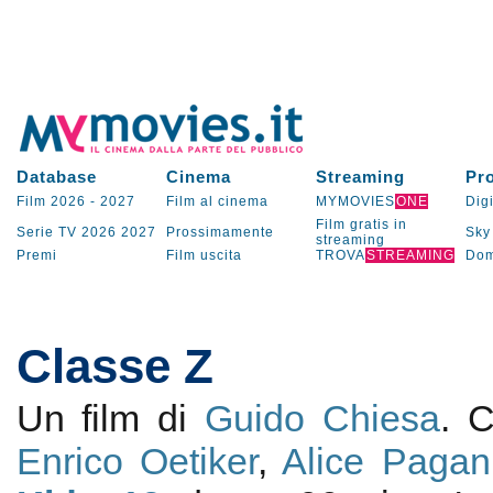
Database
Cinema
Streaming
Pr
Film 2026
-
2027
Film al cinema
MYMOVIES
ONE
Digi
Film gratis in
Serie TV
2026
2027
Prossimamente
Sky
streaming
Premi
Film uscita
TROVA
STREAMING
Dom
Classe Z
Un film di
Guido Chiesa
. 
Enrico Oetiker
,
Alice Pagan