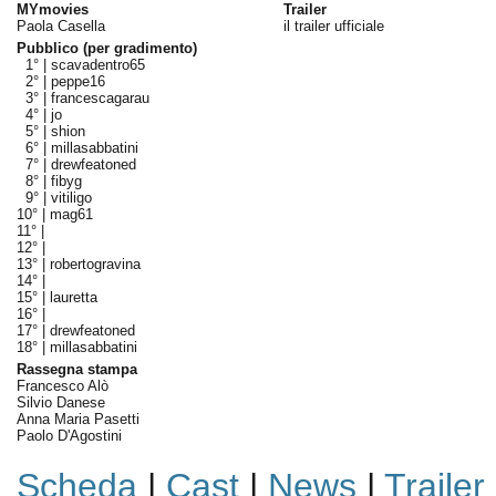
MYmovies
Trailer
Paola Casella
il trailer ufficiale
Pubblico (per gradimento)
1° |
scavadentro65
2° |
peppe16
3° |
francescagarau
4° |
jo
5° |
shion
6° |
millasabbatini
7° |
drewfeatoned
8° |
fibyg
9° |
vitiligo
10° |
mag61
11° |
12° |
13° |
robertogravina
14° |
15° |
lauretta
16° |
17° |
drewfeatoned
18° |
millasabbatini
Rassegna stampa
Francesco Alò
Silvio Danese
Anna Maria Pasetti
Paolo D'Agostini
Scheda
|
Cast
|
News
|
Trailer