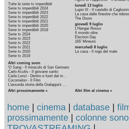
Tutte le serie tv imperdibili
lunedì 13 luglio
Serie tv imperdibili 2024
Lupin III - Il castello di Cagliostr
Serie tv imperdibili 2023
La casa dalle finestre che ridono
Serie tv imperdibili 2022
The Doors
Serie tv imperdibili 2021
giovedì 9 luglio
Serie tv imperdibili 2020
L'Hangar Rosso
Serie tv imperdibili 2019
Il mondo oltre
Serie tv 2024
Election Day
Serie tv 2023
165' Mineurs
Serie tv 2022
Serie tv 2021
mercoledì 8 luglio
Serie tv 2020
La casa - Il rogo del male
Serie tv 2019
Altri coming soon
'O Sang - Il miracolo di San Gennaro
Carlo Acutis - Il giovane santo
Carla Lonzi - Dentro e fuori dal m...
Cocomelon - Il Film
L'assurda storia della Gialappa's ...
Altri prossimamente »
Altri film al cinema »
home
|
cinema
|
database
|
fil
prossimamente
|
colonne sono
TROVASTREAMING
|