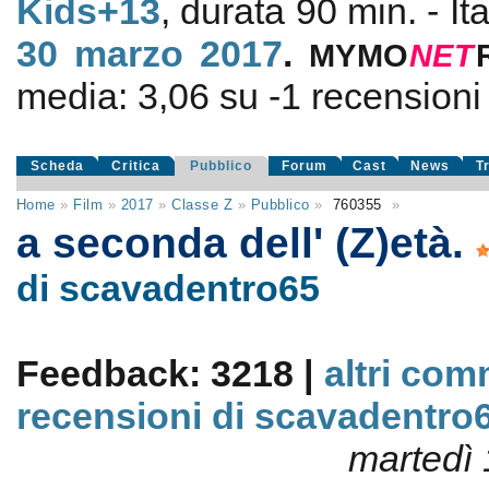
Kids+13
, durata 90 min. - It
30
marzo 2017
.
MYMO
NE
T
media:
3,06
su
-1
recensioni d
Scheda
Critica
Pubblico
Forum
Cast
News
T
Home
»
Film
»
2017
»
Classe Z
»
Pubblico
»
760355
»
a seconda dell' (Z)età.
di scavadentro65
Feedback: 3218 |
altri com
recensioni di scavadentro
martedì 