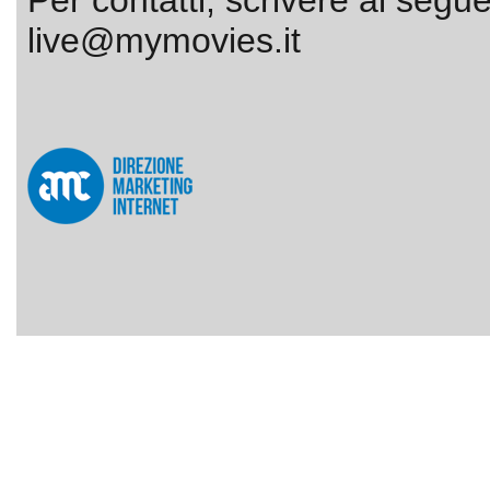
Per contatti, scrivere al segue
live@mymovies.it