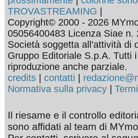
prossimamente
|
colonne sono
TROVASTREAMING
|
Copyright© 2000 - 2026 MYmov
05056400483 Licenza Siae n. 
Società soggetta all'attività d
Gruppo Editoriale S.p.A. Tutti i d
riproduzione anche parziale.
credits
|
contatti
|
redazione@m
Normativa sulla privacy
|
Termi
Il riesame e il controllo editor
sono affidati al team di MYmov