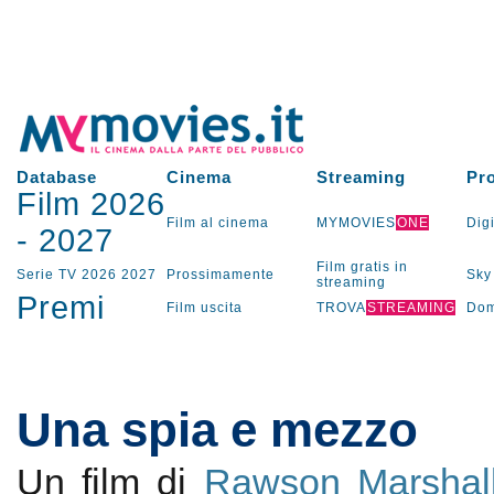
Database
Cinema
Streaming
Pr
Film 2026
Film al cinema
MYMOVIES
ONE
Digi
-
2027
Film gratis in
Serie TV
2026
2027
Prossimamente
Sky
streaming
Premi
Film uscita
TROVA
STREAMING
Dom
Una spia e mezzo
Un film di
Rawson Marshall