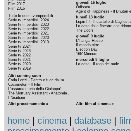
giovedì 16 luglio
Film 2017
Odissea
Film 2016
Agent of Happiness - Il Bhutan e 
Tutte le serie tv imperdibili
lunedì 13 luglio
Serie tv imperdibili 2024
Lupin III - Il castello di Cagliostr
Serie tv imperdibili 2023
La casa dalle finestre che ridono
Serie tv imperdibili 2022
The Doors
Serie tv imperdibili 2021
giovedì 9 luglio
Serie tv imperdibili 2020
L'Hangar Rosso
Serie tv imperdibili 2019
Il mondo oltre
Serie tv 2024
Election Day
Serie tv 2023
165' Mineurs
Serie tv 2022
Serie tv 2021
mercoledì 8 luglio
Serie tv 2020
La casa - Il rogo del male
Serie tv 2019
Altri coming soon
Carla Lonzi - Dentro e fuori dal m...
Cocomelon - Il Film
L'assurda storia della Gialappa's ...
The Mortuary Assistant - Anatomia ...
I Nisidiani
Altri prossimamente »
Altri film al cinema »
home
|
cinema
|
database
|
fil