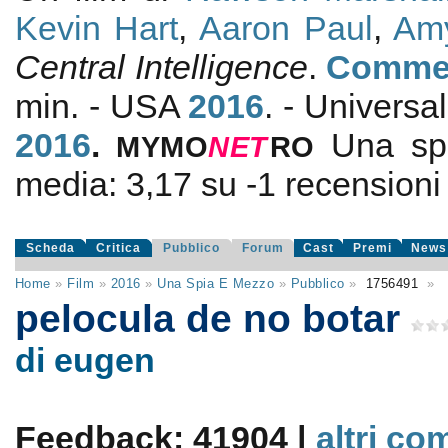
Kevin Hart
,
Aaron Paul
,
Am
Central Intelligence
.
Comme
min. - USA
2016
. - Universa
2016
.
Una sp
MYMO
NE
T
RO
media:
3,17
su
-1
recensioni d
Scheda
Critica
Pubblico
Forum
Cast
Premi
News
Home
»
Film
»
2016
»
Una Spia E Mezzo
»
Pubblico
»
1756491
»
pelocula de no botar
di eugen
Feedback: 41904 |
altri co