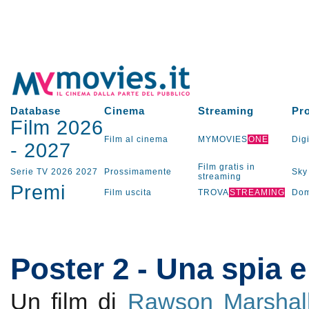
Database
Cinema
Streaming
Pr
Film 2026
Film al cinema
MYMOVIES
ONE
Digi
-
2027
Film gratis in
Serie TV
2026
2027
Prossimamente
Sky
streaming
Premi
Film uscita
TROVA
STREAMING
Dom
Poster 2 - Una spia 
Un film di
Rawson Marshall