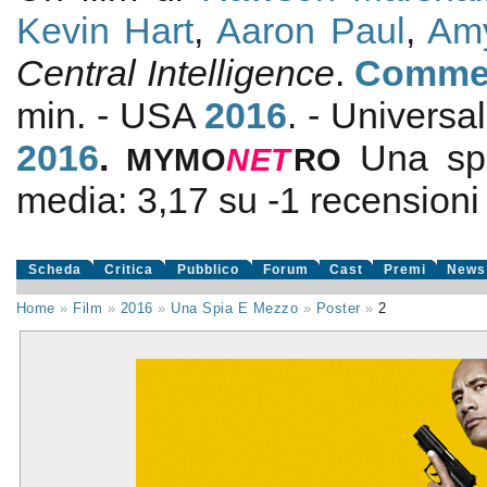
Kevin Hart
,
Aaron Paul
,
Am
Central Intelligence
.
Comme
min. - USA
2016
. - Universa
2016
.
Una sp
MYMO
NE
T
RO
media:
3,17
su
-1
recensioni d
Scheda
Critica
Pubblico
Forum
Cast
Premi
News
Home
»
Film
»
2016
»
Una Spia E Mezzo
»
Poster
»
2