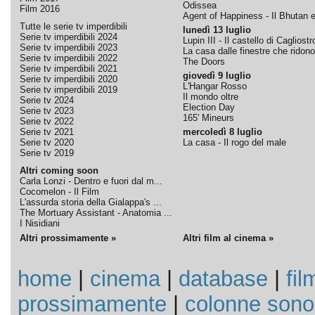
Odissea
Film 2016
Agent of Happiness - Il Bhutan e 
Tutte le serie tv imperdibili
lunedì 13 luglio
Serie tv imperdibili 2024
Lupin III - Il castello di Cagliostr
Serie tv imperdibili 2023
La casa dalle finestre che ridono
Serie tv imperdibili 2022
The Doors
Serie tv imperdibili 2021
giovedì 9 luglio
Serie tv imperdibili 2020
L'Hangar Rosso
Serie tv imperdibili 2019
Il mondo oltre
Serie tv 2024
Election Day
Serie tv 2023
165' Mineurs
Serie tv 2022
Serie tv 2021
mercoledì 8 luglio
Serie tv 2020
La casa - Il rogo del male
Serie tv 2019
Altri coming soon
Carla Lonzi - Dentro e fuori dal m...
Cocomelon - Il Film
L'assurda storia della Gialappa's ...
The Mortuary Assistant - Anatomia ...
I Nisidiani
Altri prossimamente »
Altri film al cinema »
home
|
cinema
|
database
|
fil
prossimamente
|
colonne sono