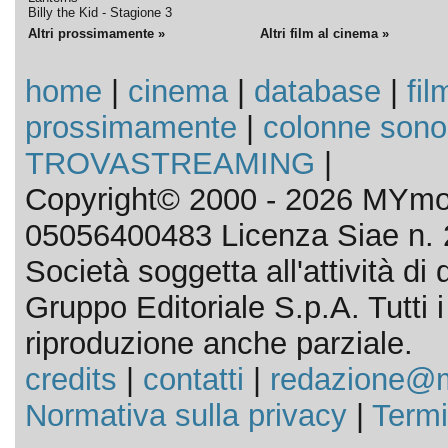
Billy the Kid - Stagione 3
Altri prossimamente »
Altri film al cinema »
home
|
cinema
|
database
|
fil
prossimamente
|
colonne sono
TROVASTREAMING
|
Copyright© 2000 - 2026 MYmov
05056400483 Licenza Siae n. 
Società soggetta all'attività d
Gruppo Editoriale S.p.A. Tutti i d
riproduzione anche parziale.
credits
|
contatti
|
redazione@m
Normativa sulla privacy
|
Termi