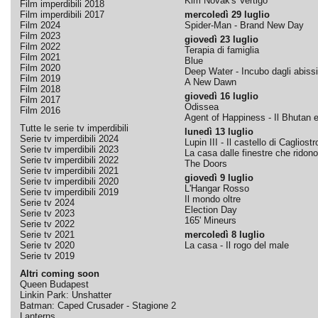
Kim Novak's Vertigo
Film imperdibili 2018
Film imperdibili 2017
mercoledì 29 luglio
Film 2024
Spider-Man - Brand New Day
Film 2023
giovedì 23 luglio
Film 2022
Terapia di famiglia
Film 2021
Blue
Film 2020
Deep Water - Incubo dagli abissi
Film 2019
A New Dawn
Film 2018
giovedì 16 luglio
Film 2017
Odissea
Film 2016
Agent of Happiness - Il Bhutan e 
Tutte le serie tv imperdibili
lunedì 13 luglio
Serie tv imperdibili 2024
Lupin III - Il castello di Cagliostr
Serie tv imperdibili 2023
La casa dalle finestre che ridono
Serie tv imperdibili 2022
The Doors
Serie tv imperdibili 2021
giovedì 9 luglio
Serie tv imperdibili 2020
L'Hangar Rosso
Serie tv imperdibili 2019
Il mondo oltre
Serie tv 2024
Election Day
Serie tv 2023
165' Mineurs
Serie tv 2022
Serie tv 2021
mercoledì 8 luglio
Serie tv 2020
La casa - Il rogo del male
Serie tv 2019
Altri coming soon
Queen Budapest
Linkin Park: Unshatter
Batman: Caped Crusader - Stagione 2
Lanterns