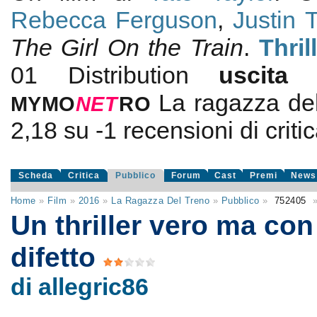
Rebecca Ferguson
,
Justin 
The Girl On the Train
.
Thril
01 Distribution
uscit
La ragazza del
MYMO
NE
T
RO
2,18
su
-1
recensioni di critic
Scheda
Critica
Pubblico
Forum
Cast
Premi
News
Home
»
Film
»
2016
»
La Ragazza Del Treno
»
Pubblico
»
752405
Un thriller vero ma co
difetto
di allegric86