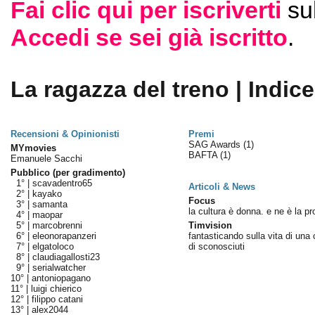
Fai clic qui per iscriverti
su
Accedi se sei già iscritto
.
La ragazza del treno | Indice
Recensioni & Opinionisti
Premi
SAG Awards
(1)
MYmovies
BAFTA
(1)
Emanuele Sacchi
Pubblico (per gradimento)
1° |
scavadentro65
Articoli & News
2° |
kayako
Focus
3° |
samanta
la cultura è donna. e ne è la pr
4° |
maopar
5° |
marcobrenni
Timvision
6° |
eleonorapanzeri
fantasticando sulla vita di una
7° |
elgatoloco
di sconosciuti
8° |
claudiagallosti23
9° |
serialwatcher
10° |
antoniopagano
11° |
luigi chierico
12° |
filippo catani
13° |
alex2044