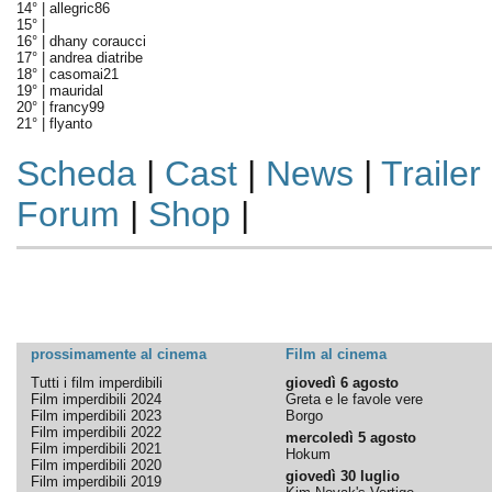
14° |
allegric86
15° |
16° |
dhany coraucci
17° |
andrea diatribe
18° |
casomai21
19° |
mauridal
20° |
francy99
21° |
flyanto
Scheda
|
Cast
|
News
|
Trailer
Forum
|
Shop
|
prossimamente al cinema
Film al cinema
Tutti i film imperdibili
giovedì 6 agosto
Film imperdibili 2024
Greta e le favole vere
Film imperdibili 2023
Borgo
Film imperdibili 2022
mercoledì 5 agosto
Film imperdibili 2021
Hokum
Film imperdibili 2020
giovedì 30 luglio
Film imperdibili 2019