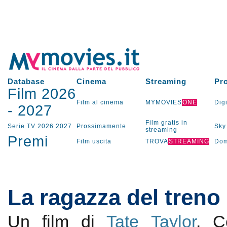
Database
Cinema
Streaming
Pr
Film 2026
Film al cinema
MYMOVIES
ONE
Digi
-
2027
Film gratis in
Serie TV
2026
2027
Prossimamente
Sky
streaming
Premi
Film uscita
TROVA
STREAMING
Dom
La ragazza del treno
Un film di
Tate Taylor
. 