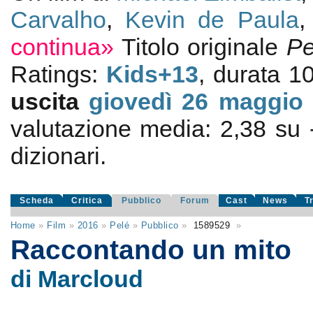
Carvalho
,
Kevin de Paula
continua»
Titolo originale
Pe
Ratings:
Kids+13
, durata 
uscita
giovedì 26
maggio 
valutazione media:
2,38
su
dizionari.
Scheda
Critica
Pubblico
Forum
Cast
News
T
Home
»
Film
»
2016
»
Pelé
»
Pubblico
»
1589529
»
Raccontando un mito
di Marcloud