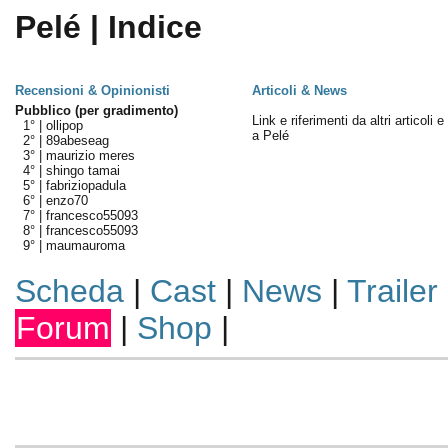
Pelé | Indice
Recensioni & Opinionisti
Articoli & News
Pubblico (per gradimento)
Link e riferimenti da altri articoli 
1° |
ollipop
a Pelé
2° |
89abeseag
3° |
maurizio meres
4° |
shingo tamai
5° |
fabriziopadula
6° |
enzo70
7° |
francesco55093
8° |
francesco55093
9° |
maumauroma
Scheda
|
Cast
|
News
|
Trailer
Forum
|
Shop
|