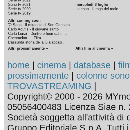
Serie tv 2022
Serie tv 2021
mercoledì 8 luglio
Serie tv 2020
La casa - Il rogo del male
Serie tv 2019
Altri coming soon
'O Sang - Il miracolo di San Gennaro
Carlo Acutis - Il giovane santo
Carla Lonzi - Dentro e fuori dal m...
Cocomelon - Il Film
L'assurda storia della Gialappa's ...
Altri prossimamente »
Altri film al cinema »
home
|
cinema
|
database
|
fil
prossimamente
|
colonne sono
TROVASTREAMING
|
Copyright© 2000 - 2026 MYmov
05056400483 Licenza Siae n. 
Società soggetta all'attività d
Gruppo Editoriale S.p.A. Tutti i d