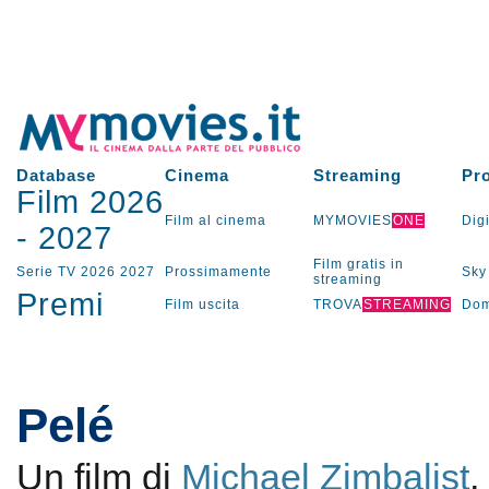
Database
Cinema
Streaming
Pr
Film 2026
Film al cinema
MYMOVIES
ONE
Digi
-
2027
Film gratis in
Serie TV
2026
2027
Prossimamente
Sky
streaming
Premi
Film uscita
TROVA
STREAMING
Dom
Pelé
Un film di
Michael Zimbalist