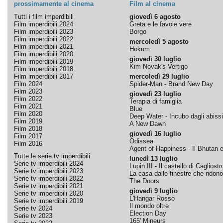
prossimamente al cinema
Film al cinema
Tutti i film imperdibili
giovedì 6 agosto
Film imperdibili 2024
Greta e le favole vere
Film imperdibili 2023
Borgo
Film imperdibili 2022
mercoledì 5 agosto
Film imperdibili 2021
Hokum
Film imperdibili 2020
giovedì 30 luglio
Film imperdibili 2019
Kim Novak's Vertigo
Film imperdibili 2018
Film imperdibili 2017
mercoledì 29 luglio
Film 2024
Spider-Man - Brand New Day
Film 2023
giovedì 23 luglio
Film 2022
Terapia di famiglia
Film 2021
Blue
Film 2020
Deep Water - Incubo dagli abissi
Film 2019
A New Dawn
Film 2018
giovedì 16 luglio
Film 2017
Odissea
Film 2016
Agent of Happiness - Il Bhutan e 
Tutte le serie tv imperdibili
lunedì 13 luglio
Serie tv imperdibili 2024
Lupin III - Il castello di Cagliostr
Serie tv imperdibili 2023
La casa dalle finestre che ridono
Serie tv imperdibili 2022
The Doors
Serie tv imperdibili 2021
giovedì 9 luglio
Serie tv imperdibili 2020
L'Hangar Rosso
Serie tv imperdibili 2019
Il mondo oltre
Serie tv 2024
Election Day
Serie tv 2023
165' Mineurs