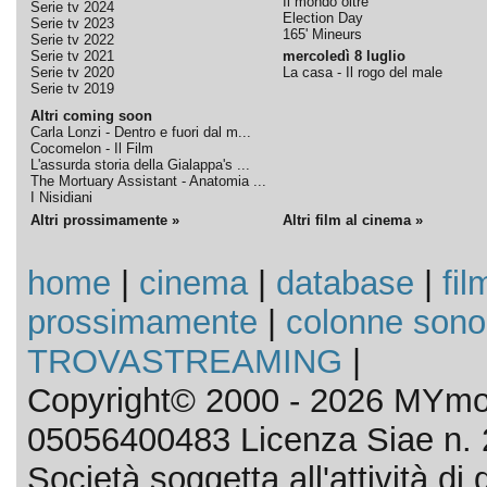
Il mondo oltre
Serie tv 2024
Election Day
Serie tv 2023
165' Mineurs
Serie tv 2022
Serie tv 2021
mercoledì 8 luglio
Serie tv 2020
La casa - Il rogo del male
Serie tv 2019
Altri coming soon
Carla Lonzi - Dentro e fuori dal m...
Cocomelon - Il Film
L'assurda storia della Gialappa's ...
The Mortuary Assistant - Anatomia ...
I Nisidiani
Altri prossimamente »
Altri film al cinema »
home
|
cinema
|
database
|
fil
prossimamente
|
colonne sono
TROVASTREAMING
|
Copyright© 2000 - 2026 MYmov
05056400483 Licenza Siae n. 
Società soggetta all'attività d