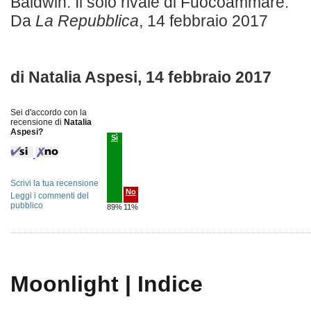
Baldwin. Il solo rivale di Fuocoammare.
Da
La Repubblica
, 14 febbraio 2017
di Natalia Aspesi, 14 febbraio 2017
Sei d'accordo con la
recensione di
Natalia
Aspesi?
Sì
Scrivi la tua recensione
No
Leggi i commenti del
pubblico
89%
11%
Moonlight | Indice