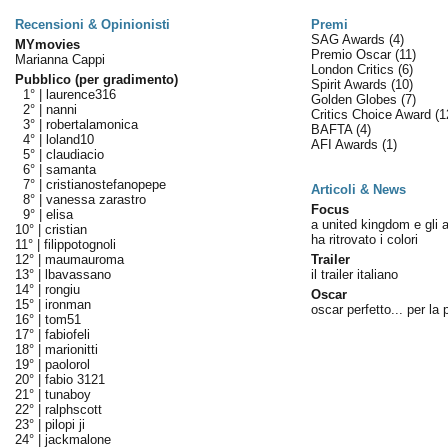
Recensioni & Opinionisti
Premi
SAG Awards
(4)
MYmovies
Premio Oscar
(11)
Marianna Cappi
London Critics
(6)
Pubblico (per gradimento)
Spirit Awards
(10)
1° |
laurence316
Golden Globes
(7)
2° |
nanni
Critics Choice Award
(1
3° |
robertalamonica
BAFTA
(4)
4° |
loland10
AFI Awards
(1)
5° |
claudiacio
6° |
samanta
7° |
cristianostefanopepe
Articoli & News
8° |
vanessa zarastro
Focus
9° |
elisa
a united kingdom e gli al
10° |
cristian
ha ritrovato i colori
11° |
filippotognoli
12° |
maumauroma
Trailer
13° |
lbavassano
il trailer italiano
14° |
rongiu
Oscar
15° |
ironman
oscar perfetto... per la p
16° |
tom51
17° |
fabiofeli
18° |
marionitti
19° |
paolorol
20° |
fabio 3121
21° |
tunaboy
22° |
ralphscott
23° |
pilopi ji
24° |
jackmalone