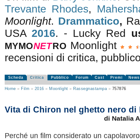
Trevante Rhodes
,
Mahersha
Moonlight
.
Drammatico
,
Ra
USA
2016
. - Lucky Red
u
Moonlight
MYMO
NE
T
RO
recensioni di critica, pubblico
Scheda
Critica
Pubblico
Forum
Cast
Premi
News
Home
»
Film
»
2016
»
Moonlight
»
Rassegnastampa
»
757876
Vita di Chiron nel ghetto nero di
di Natalia 
Perché un film considerato un capolavoro