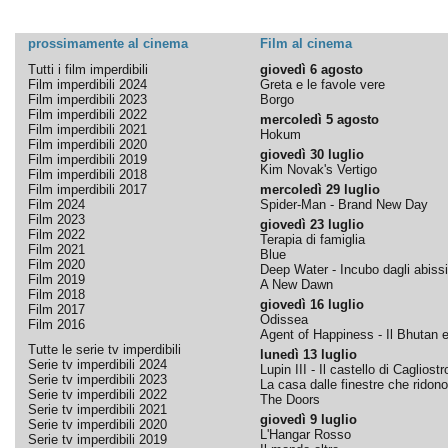
prossimamente al cinema
Film al cinema
Tutti i film imperdibili
giovedì 6 agosto
Film imperdibili 2024
Greta e le favole vere
Film imperdibili 2023
Borgo
Film imperdibili 2022
mercoledì 5 agosto
Film imperdibili 2021
Hokum
Film imperdibili 2020
giovedì 30 luglio
Film imperdibili 2019
Kim Novak's Vertigo
Film imperdibili 2018
Film imperdibili 2017
mercoledì 29 luglio
Film 2024
Spider-Man - Brand New Day
Film 2023
giovedì 23 luglio
Film 2022
Terapia di famiglia
Film 2021
Blue
Film 2020
Deep Water - Incubo dagli abissi
Film 2019
A New Dawn
Film 2018
giovedì 16 luglio
Film 2017
Odissea
Film 2016
Agent of Happiness - Il Bhutan e 
Tutte le serie tv imperdibili
lunedì 13 luglio
Serie tv imperdibili 2024
Lupin III - Il castello di Cagliostr
Serie tv imperdibili 2023
La casa dalle finestre che ridono
Serie tv imperdibili 2022
The Doors
Serie tv imperdibili 2021
giovedì 9 luglio
Serie tv imperdibili 2020
L'Hangar Rosso
Serie tv imperdibili 2019