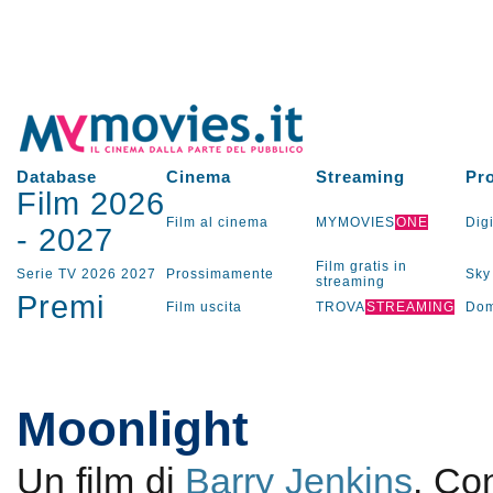
Database
Cinema
Streaming
Pr
Film 2026
Film al cinema
MYMOVIES
ONE
Digi
-
2027
Film gratis in
Serie TV
2026
2027
Prossimamente
Sky
streaming
Premi
Film uscita
TROVA
STREAMING
Dom
Moonlight
Un film di
Barry Jenkins
. Co