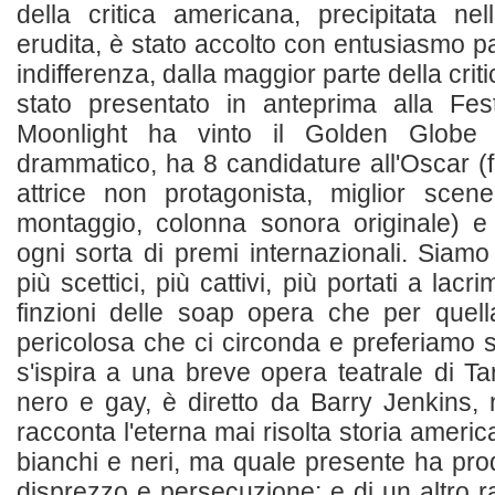
della critica americana, precipitata n
erudita, è stato accolto con entusiasmo par
indifferenza, dalla maggior parte della crit
stato presentato in anteprima alla F
Moonlight ha vinto il Golden Globe p
drammatico, ha 8 candidature all'Oscar (fi
attrice non protagonista, miglior sceneg
montaggio, colonna sonora originale) e
ogni sorta di premi internazionali. Siamo n
più scettici, più cattivi, più portati a lacr
finzioni delle soap opera che per quell
pericolosa che ci circonda e preferiamo
s'ispira a una breve opera teatrale di Ta
nero e gay, è diretto da Barry Jenkins,
racconta l'eterna mai risolta storia americ
bianchi e neri, ma quale presente ha prod
disprezzo e persecuzione: e di un altro