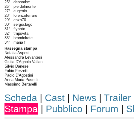
25° |
deborahm
26° |
pierdelmonte
27° |
eugenio
28° |
lorenzoferraro
29° |
enzo70
30° |
sergio.lago
31° |
flyanto
32° |
tmpsvita
33° |
brandokate
34° |
maria f.
Rassegna stampa
Natalia Aspesi
Alessandra Levantesi
Giulia D'Agnolo Vallan
Silvio Danese
Fabio Ferzetti
Paolo D'Agostini
Anna Maria Pasetti
Massimo Bertarelli
Scheda
|
Cast
|
News
|
Trailer
Stampa
|
Pubblico
|
Forum
|
S