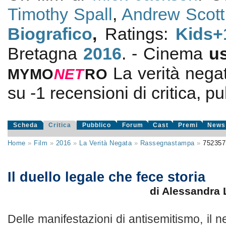
Timothy Spall
,
Andrew Scott
Biografico
,
Ratings:
Kids+
Bretagna
2016
. - Cinema
u
La verità nega
MYMO
NE
T
RO
su
-1
recensioni di critica, pu
Scheda
Critica
Pubblico
Forum
Cast
Premi
News
Home
»
Film
»
2016
»
La Verità Negata
»
Rassegnastampa
»
752357
Il duello legale che fece storia
di Alessandra
Delle manifestazioni di antisemitismo, il 