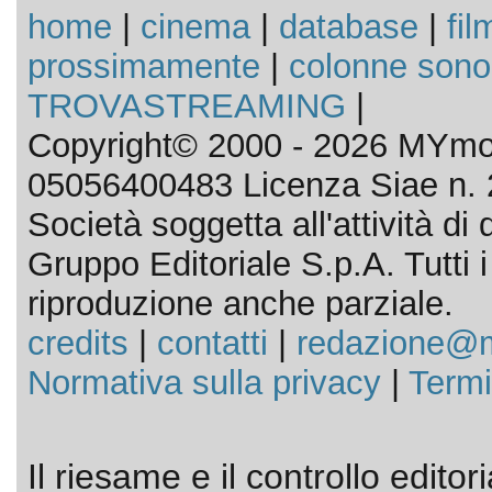
home
|
cinema
|
database
|
fil
prossimamente
|
colonne sono
TROVASTREAMING
|
Copyright© 2000 - 2026 MYmov
05056400483 Licenza Siae n. 
Società soggetta all'attività d
Gruppo Editoriale S.p.A. Tutti i d
riproduzione anche parziale.
credits
|
contatti
|
redazione@m
Normativa sulla privacy
|
Termi
Il riesame e il controllo editor