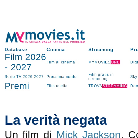
Database
Cinema
Streaming
Pr
Film 2026
Film al cinema
MYMOVIES
ONE
Digi
-
2027
Film gratis in
Serie TV
2026
2027
Prossimamente
Sky
streaming
Premi
Film uscita
TROVA
STREAMING
Dom
La verità negata
Un film di
Mick Jackson
. 