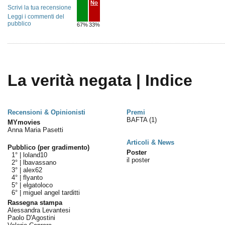
No
Scrivi la tua recensione
Leggi i commenti del
pubblico
67%
33%
La verità negata | Indice
Recensioni & Opinionisti
Premi
BAFTA
(1)
MYmovies
Anna Maria Pasetti
Articoli & News
Pubblico (per gradimento)
Poster
1° |
loland10
il poster
2° |
lbavassano
3° |
alex62
4° |
flyanto
5° |
elgatoloco
6° |
miguel angel tarditti
Rassegna stampa
Alessandra Levantesi
Paolo D'Agostini