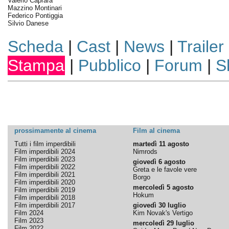
Valerio Caprara
Mazzino Montinari
Federico Pontiggia
Silvio Danese
Scheda
|
Cast
|
News
|
Trailer
Stampa
|
Pubblico
|
Forum
|
S
prossimamente al cinema
Film al cinema
Tutti i film imperdibili
martedì 11 agosto
Film imperdibili 2024
Nimrods
Film imperdibili 2023
giovedì 6 agosto
Film imperdibili 2022
Greta e le favole vere
Film imperdibili 2021
Borgo
Film imperdibili 2020
mercoledì 5 agosto
Film imperdibili 2019
Hokum
Film imperdibili 2018
Film imperdibili 2017
giovedì 30 luglio
Film 2024
Kim Novak's Vertigo
Film 2023
mercoledì 29 luglio
Film 2022