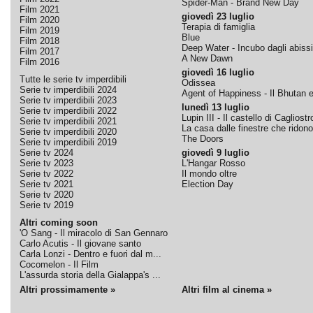
Spider-Man - Brand New Day
Film 2021
giovedì 23 luglio
Film 2020
Terapia di famiglia
Film 2019
Blue
Film 2018
Deep Water - Incubo dagli abissi
Film 2017
A New Dawn
Film 2016
giovedì 16 luglio
Tutte le serie tv imperdibili
Odissea
Serie tv imperdibili 2024
Agent of Happiness - Il Bhutan e 
Serie tv imperdibili 2023
lunedì 13 luglio
Serie tv imperdibili 2022
Lupin III - Il castello di Cagliostr
Serie tv imperdibili 2021
La casa dalle finestre che ridono
Serie tv imperdibili 2020
The Doors
Serie tv imperdibili 2019
Serie tv 2024
giovedì 9 luglio
Serie tv 2023
L'Hangar Rosso
Serie tv 2022
Il mondo oltre
Serie tv 2021
Election Day
Serie tv 2020
Serie tv 2019
Altri coming soon
'O Sang - Il miracolo di San Gennaro
Carlo Acutis - Il giovane santo
Carla Lonzi - Dentro e fuori dal m...
Cocomelon - Il Film
L'assurda storia della Gialappa's ...
Altri prossimamente »
Altri film al cinema »