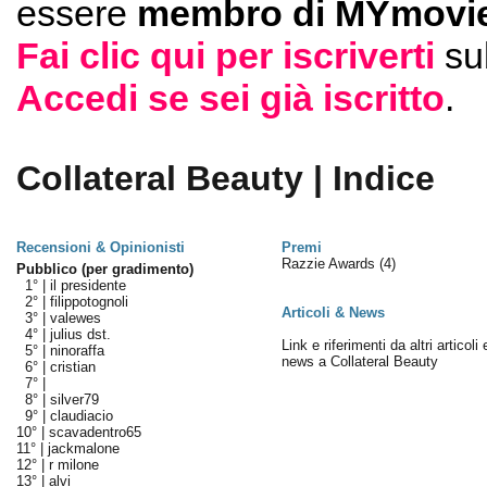
essere
membro di MYmovie
Fai clic qui per iscriverti
su
Accedi se sei già iscritto
.
Collateral Beauty | Indice
Recensioni & Opinionisti
Premi
Razzie Awards
(4)
Pubblico (per gradimento)
1° |
il presidente
2° |
filippotognoli
Articoli & News
3° |
valewes
4° |
julius dst.
Link e riferimenti da altri articoli 
5° |
ninoraffa
news a Collateral Beauty
6° |
cristian
7° |
8° |
silver79
9° |
claudiacio
10° |
scavadentro65
11° |
jackmalone
12° |
r milone
13° |
alvi