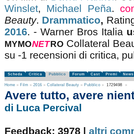
Winslet
,
Michael Peña
.
co
Beauty
.
Drammatico
,
Ratin
2016
. - Warner Bros Italia
u
Collateral Bea
MYMO
NE
T
RO
su
-1
recensioni di critica, pu
Scheda
Critica
Pubblico
Forum
Cast
Premi
News
Home
»
Film
»
2016
»
Collateral Beauty
»
Pubblico
»
1729498
»
Avere tutto, avere nien
di Luca Percival
Feedback: 3978 |
altri com