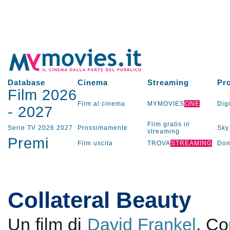
Database
Cinema
Streaming
Pr
Film 2026
Film al cinema
MYMOVIES
ONE
Digi
-
2027
Film gratis in
Serie TV
2026
2027
Prossimamente
Sky
streaming
Premi
Film uscita
TROVA
STREAMING
Dom
Collateral Beauty
Un film di
David Frankel
. C