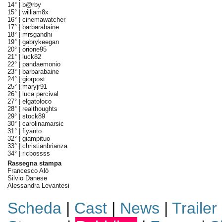
14° |
b@rby
15° |
william8x
16° |
cinemawatcher
17° |
barbarabaine
18° |
mrsgandhi
19° |
gabrykeegan
20° |
orione95
21° |
luck82
22° |
pandaemonio
23° |
barbarabaine
24° |
giorpost
25° |
maryjr91
26° |
luca percival
27° |
elgatoloco
28° |
realthoughts
29° |
stock89
30° |
carolinamarsic
31° |
flyanto
32° |
giampituo
33° |
christianbrianza
34° |
ricbossss
Rassegna stampa
Francesco Alò
Silvio Danese
Alessandra Levantesi
Scheda
|
Cast
|
News
|
Trailer