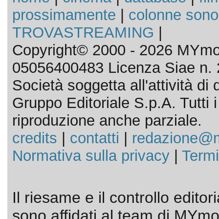
prossimamente
|
colonne sono
TROVASTREAMING
|
Copyright© 2000 - 2026 MYmov
05056400483 Licenza Siae n. 
Società soggetta all'attività d
Gruppo Editoriale S.p.A. Tutti i d
riproduzione anche parziale.
credits
|
contatti
|
redazione@m
Normativa sulla privacy
|
Termi
Il riesame e il controllo editor
sono affidati al team di MYmov