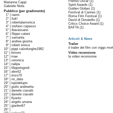
Premio Oscar
(1)
Marianna Cappi
Spirit Awards
(1)
Gabriele Niola
Golden Globes
(1)
Pubblico (per gradimento)
Festival di Cannes
(1)
1° |
nanni
Roma Film Festival
(1)
2° |
liuk!
David di Donatello
(1)
3° |
robertalamonica
Critics Choice Award
(1)
4° |
stefano capasso
BAFTA
(1)
5° |
lbavassano
6° |
filippo catani
7° |
samanta
Articoli & News
8° |
andrea giostra
Trailer
9° |
robert eroica
il trailer del film con viggo mo
10° |
pippi calzelunghe1982
11° |
itimoro
Video recensione
12° |
mae
la video recensione
13° |
veronica
14° |
nalipa
15° |
filippotognoli
16° |
alex62
17° |
enzo70
18° |
no_data
19° |
lupodelupis
20° |
giulio andreetta
21° |
daniele ciavatti
22° |
daniele ciavatti
23° |
flyanto
24° |
angelo umana
25° |
gianleo67
26° |