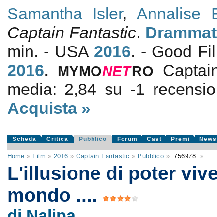
Samantha Isler
,
Annalise 
Captain Fantastic
.
Drammat
min. - USA
2016
. - Good F
2016
.
Captai
MYMO
NE
T
RO
media:
2,84
su
-1
recension
Acquista »
Scheda
Critica
Pubblico
Forum
Cast
Premi
News
Home
»
Film
»
2016
»
Captain Fantastic
»
Pubblico
»
756978
»
L'illusione di poter viv
mondo ....
di Nalipa