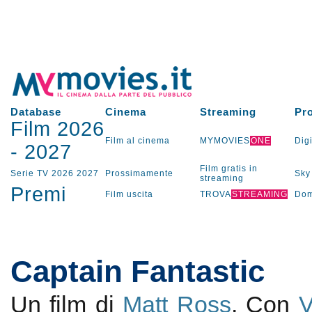
Database
Cinema
Streaming
Pr
Film 2026
Film al cinema
MYMOVIES
ONE
Digi
-
2027
Film gratis in
Serie TV
2026
2027
Prossimamente
Sky
streaming
Premi
Film uscita
TROVA
STREAMING
Dom
Captain Fantastic
Un film di
Matt Ross
. Con
V