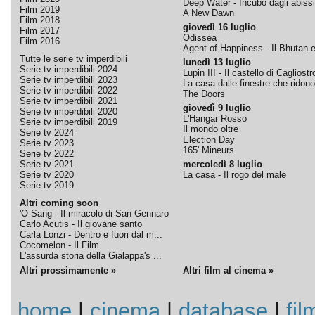
Deep Water - Incubo dagli abissi
Film 2019
A New Dawn
Film 2018
giovedì 16 luglio
Film 2017
Odissea
Film 2016
Agent of Happiness - Il Bhutan e 
Tutte le serie tv imperdibili
lunedì 13 luglio
Serie tv imperdibili 2024
Lupin III - Il castello di Cagliostr
Serie tv imperdibili 2023
La casa dalle finestre che ridono
Serie tv imperdibili 2022
The Doors
Serie tv imperdibili 2021
giovedì 9 luglio
Serie tv imperdibili 2020
L'Hangar Rosso
Serie tv imperdibili 2019
Il mondo oltre
Serie tv 2024
Election Day
Serie tv 2023
165' Mineurs
Serie tv 2022
Serie tv 2021
mercoledì 8 luglio
Serie tv 2020
La casa - Il rogo del male
Serie tv 2019
Altri coming soon
'O Sang - Il miracolo di San Gennaro
Carlo Acutis - Il giovane santo
Carla Lonzi - Dentro e fuori dal m...
Cocomelon - Il Film
L'assurda storia della Gialappa's ...
Altri prossimamente »
Altri film al cinema »
home
|
cinema
|
database
|
fil