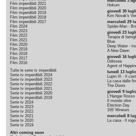
mercoledì 5 ag
Film imperdibili 2021
Hokum
Film imperdibili 2020
giovedì 30 lugl
Film imperdibili 2019
Kim Novak's Ver
Film imperdibili 2018
Film imperdibili 2017
mercoledì 29 lu
Film 2024
Spider-Man - B
Film 2023
giovedì 23 lugl
Film 2022
Terapia di famigl
Film 2021
Blue
Film 2020
Deep Water - Inc
Film 2019
A New Dawn
Film 2018
giovedì 16 lugl
Film 2017
Odissea
Film 2016
Agent of Happine
Tutte le serie tv imperdibili
lunedì 13 lugli
Serie tv imperdibili 2024
Lupin III - Il cas
Serie tv imperdibili 2023
La casa dalle fi
Serie tv imperdibili 2022
The Doors
Serie tv imperdibili 2021
giovedì 9 lugli
Serie tv imperdibili 2020
L'Hangar Rosso
Serie tv imperdibili 2019
Il mondo oltre
Serie tv 2024
Election Day
Serie tv 2023
165' Mineurs
Serie tv 2022
Serie tv 2021
mercoledì 8 lug
Serie tv 2020
La casa - Il rog
Serie tv 2019
Altri coming soon