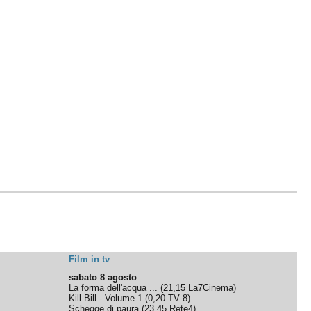
Film in tv
sabato 8 agosto
La forma dell'acqua ...
(
21,15
La7Cinema
)
Kill Bill - Volume 1
(
0,20
TV 8
)
Schegge di paura
(
23,45
Rete4
)