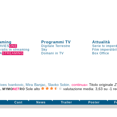
aming
Programmi TV
Attualità
VIES
ONE
Digitale Terrestre
Serie tv imperd
gratis in streaming
Sky
Film imperdibi
A
STREAMING
Domani in TV
Box Office
ives Ivankovic
,
Mira Banjac
,
Slavko Sobin
.
continua»
Titolo originale
Z
6
.
Sole alto
valutazione media:
3,63
su
-1
rec
MYMO
NE
T
RO
m
Cast
News
Trailer
Poster
F