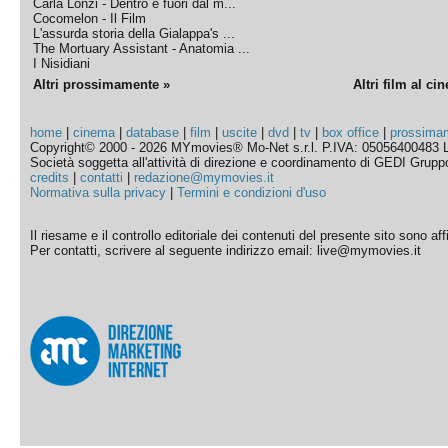
Carla Lonzi - Dentro e fuori dal m...
Cocomelon - Il Film
L'assurda storia della Gialappa's ...
The Mortuary Assistant - Anatomia ...
I Nisidiani
Altri prossimamente »
Altri film al ci
home
|
cinema
|
database
|
film
|
uscite
|
dvd
|
tv
|
box office
|
prossima
Copyright© 2000 - 2026 MYmovies® Mo-Net s.r.l. P.IVA: 05056400483 L
Società soggetta all'attività di direzione e coordinamento di GEDI Gruppo E
credits
|
contatti
|
redazione@mymovies.it
Normativa sulla privacy
|
Termini e condizioni d'uso
Il riesame e il controllo editoriale dei contenuti del presente sito sono a
Per contatti, scrivere al seguente indirizzo email: live@mymovies.it