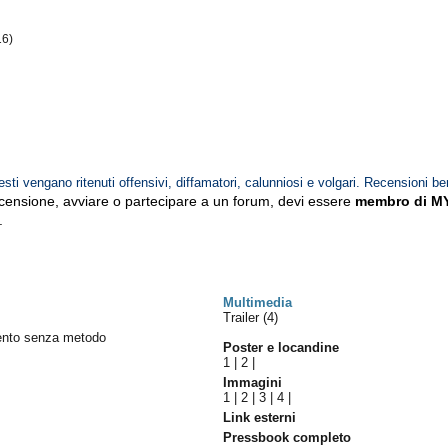
16)
esti vengano ritenuti offensivi, diffamatori, calunniosi e volgari. Recensioni be
ecensione, avviare o partecipare a un forum, devi essere
membro di M
.
Multimedia
Trailer (4)
lento senza metodo
Poster e locandine
1
|
2
|
Immagini
1
|
2
|
3
|
4
|
Link esterni
Pressbook completo