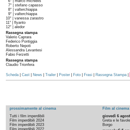
6° |
marco michielis
7° |
stefano capasso
8° |
valterchiappa
9° |
valterchiappa
10° |
vanessa zarastro
11° |
flyanto
12° |
aledor
Rassegna stampa
Valerio Caprara
Federico Pontiggia
Roberto Nepoti
Alessandra Levantesi
Fabio Ferzetti
Rassegna stampa
Claudio Trionfera
Scheda
|
Cast
|
News
|
Trailer
|
Poster
|
Foto
|
Frasi
|
Rassegna Stampa
|
prossimamente al cinema
Film al cinema
Tutti i film imperdibili
giovedì 6 agos
Film imperdibili 2024
Greta e le favol
Film imperdibili 2023
Borgo
Film imperdibili 2022