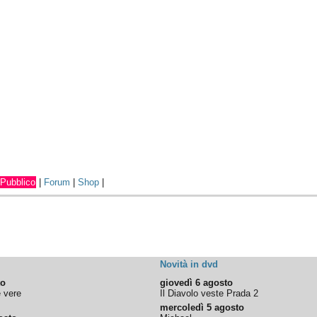
Pubblico
|
Forum
|
Shop
|
Novità in dvd
to
giovedì 6 agosto
e vere
Il Diavolo veste Prada 2
mercoledì 5 agosto