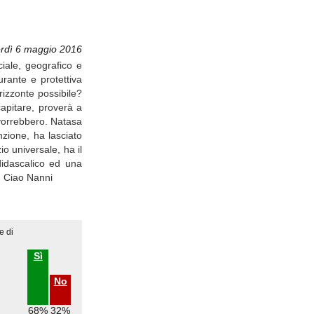
rdì 6 maggio 2016
ciale, geografico e
urante e protettiva
izzonte possibile?
apitare, proverà a
vorrebbero. Natasa
zione, ha lasciato
o universale, ha il
 didascalico ed una
. Ciao Nanni
e di
Sì
No
68%
32%