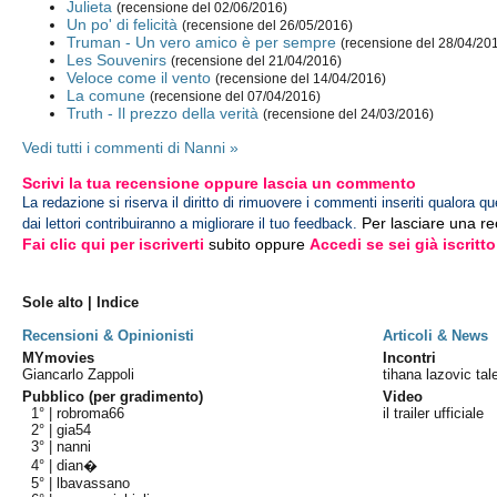
Julieta
(recensione del 02/06/2016)
Un po' di felicità
(recensione del 26/05/2016)
Truman - Un vero amico è per sempre
(recensione del 28/04/20
Les Souvenirs
(recensione del 21/04/2016)
Veloce come il vento
(recensione del 14/04/2016)
La comune
(recensione del 07/04/2016)
Truth - Il prezzo della verità
(recensione del 24/03/2016)
Vedi tutti i commenti di Nanni »
Scrivi la tua recensione oppure lascia un commento
La redazione si riserva il diritto di rimuovere i commenti inseriti qualora qu
Per lasciare una r
dai lettori contribuiranno a migliorare il tuo feedback.
Fai clic qui per iscriverti
subito oppure
Accedi se sei già iscritto
Sole alto | Indice
Recensioni & Opinionisti
Articoli & News
MYmovies
Incontri
Giancarlo Zappoli
tihana lazovic ta
Pubblico (per gradimento)
Video
1° |
robroma66
il trailer ufficiale
2° |
gia54
3° |
nanni
4° |
dian�
5° |
lbavassano