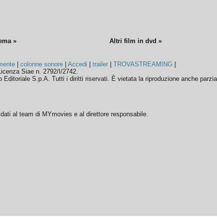
nema »
Altri film in dvd »
mente
|
colonne sonore
|
Accedi
|
trailer
|
TROVASTREAMING
|
icenza Siae n. 2792/I/2742.
ditoriale S.p.A. Tutti i diritti riservati. È vietata la riproduzione anche parzia
ffidati al team di MYmovies e al direttore responsabile.