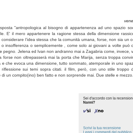
vene
la risposta "antropologica al bisogno di appartenenza ad uno spazio so
bile. E' il mero appartenere la ragione stessa della dimensione rassic
considerare l’idea stessa che la comunità umana, forse, non sia un or
a o insofferenza o semplicemente , come solo ai giovani a volte può c
bile pegno. Jelena ed Ivan non andranno mai a Zagabria come, invece, 
 forse non oltrepasserà mai la porta che Marija, senza troppa convin
via e che evoca una dimensione, tutto sommato, atemporale in uno spazi
riflessione sui temi sopra citati. il film, però, con uno stile troppo
e di un compito(ino) ben fatto e non sorprende mai. Due stelle e mezzo
Sei d'accordo con la recension
Nanni?
Scrivi la tua recensione
Leggi i commenti del pubblico