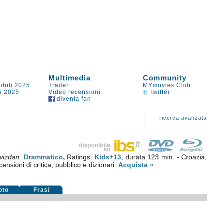
Multimedia
Community
ibili 2025
Trailer
MYmovies Club
li 2025
Video recensioni
twitter
diventa fan
ricerca avanzata
vizdan
.
Drammatico
,
Ratings:
Kids+13
, durata 123 min. - Croazia,
ensioni di critica, pubblico e dizionari.
Acquista »
oto
Frasi