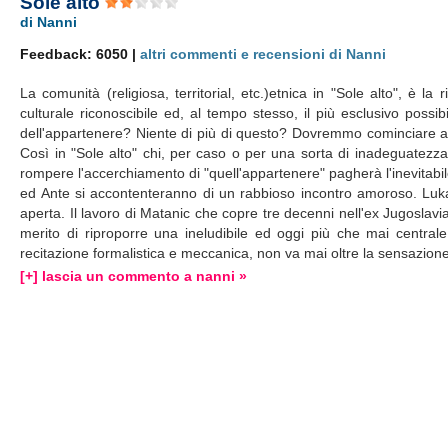
Sole alto
di Nanni
Feedback: 6050 |
altri commenti e recensioni di Nanni
La comunità (religiosa, territorial, etc.)etnica in "Sole alto", è 
culturale riconoscibile ed, al tempo stesso, il più esclusivo possi
dell'appartenere? Niente di più di questo? Dovremmo cominciare a 
Così in "Sole alto" chi, per caso o per una sorta di inadeguatezz
rompere l'accerchiamento di "quell'appartenere" pagherà l'inevita
ed Ante si accontenteranno di un rabbioso incontro amoroso. Luka
aperta. Il lavoro di Matanic che copre tre decenni nell'ex Jugosla
merito di riproporre una ineludibile ed oggi più che mai centrale 
recitazione formalistica e meccanica, non va mai oltre la sensazion
[+] lascia un commento a nanni »