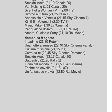
Smokin' Aces
(
21,10
Canale 20
)
Van Helsing
(
1,21
Canale 20
)
e
Scent of a Woman - P...
(
2,00
Iris
)
Ritorno al futuro
(
21,25
Italia 1
)
Assassinio a Venezia
(
21,15
Sky Cinema 1
)
Kill Bill - Volume 2
(
2,30
TV 8
)
Magic Mike
(
1,30
La7Cinema
)
Per qualche dollaro ...
(
21,30
RaiTre
)
Amore, Cucina e Curry
(
21,10
Rai Movie
)
domenica 9 agosto
Il padrino
(
21,30
Rete4
)
Una notte al museo
(
22,40
Sky Cinema Family
)
L'ultima missione
(
21,15
Iris
)
Corro da te
(
22,45
Sky Cinema Romance
)
Smokin' Aces
(
23,17
Canale 20
)
Battleship
(
21,20
Italia 1
)
Il giro del mondo in...
(
1,50
La7Cinema
)
Febbre da cavallo
(
21,15
La7
)
Un fantastico via vai
(
22,50
Rai Movie
)