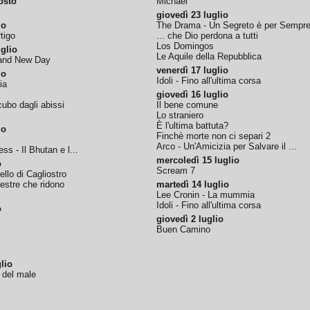
osto
Michael
giovedì 23 luglio
io
The Drama - Un Segreto è per Sempr
tigo
... che Dio perdona a tutti
Los Domingos
glio
Le Aquile della Repubblica
rand New Day
venerdì 17 luglio
io
Idoli - Fino all'ultima corsa
ia
giovedì 16 luglio
ubo dagli abissi
Il bene comune
Lo straniero
È l'ultima battuta?
io
Finchè morte non ci separi 2
Arco - Un'Amicizia per Salvare il ...
ss - Il Bhutan e l...
mercoledì 15 luglio
o
Scream 7
tello di Cagliostro
nestre che ridono
martedì 14 luglio
Lee Cronin - La mummia
Idoli - Fino all'ultima corsa
o
giovedì 2 luglio
Buen Camino
lio
o del male