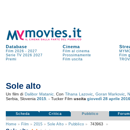
Database
Cinema
Stre
Film 2026
-
2027
Film al cinema
MYMO
Serie TV
2026
2027
Prossimamente
Film 
Premi
Film uscita
TROV
Sole alto
Un film di
Dalibor Matanic
. Con
Tihana Lazovic
,
Goran Markovic
,
N
Serbia, Slovenia
2015
. - Tucker Film
uscita
giovedì 28
aprile 201
Scheda
Critica
Pubblico
Foru
Home
»
Film
»
2015
»
Sole Alto
»
Pubblico
»
743963
»