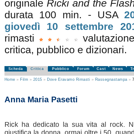
originale
Ricki and the Flas
durata 100 min. - USA
2
giovedì 10
settembre 20
rimasti
valutazio
critica, pubblico e dizionari.
Scheda
Critica
Pubblico
Forum
Cast
News
T
Home
»
Film
»
2015
»
Dove Eravamo Rimasti
»
Rassegnastampa
»
Anna Maria Pasetti
Rick ha dedicato la sua vita al rock. N
giustifica la donna, ormai oltre i 50, quan