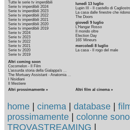
Tutte le serie tv imperdibili
lunedì 13 luglio
Serie tv imperdibili 2024
Lupin III - Il castello di Cagliostr
Serie tv imperdibili 2023
La casa dalle finestre che ridono
Serie tv imperdibili 2022
The Doors
Serie tv imperdibili 2021
giovedì 9 luglio
Serie tv imperdibili 2020
L'Hangar Rosso
Serie tv imperdibili 2019
Il mondo oltre
Serie tv 2024
Election Day
Serie tv 2023
165' Mineurs
Serie tv 2022
Serie tv 2021
mercoledì 8 luglio
Serie tv 2020
La casa - Il rogo del male
Serie tv 2019
Altri coming soon
Cocomelon - Il Film
L'assurda storia della Gialappa's ...
The Mortuary Assistant - Anatomia ...
I Nisidiani
Il Mestiere
Altri prossimamente »
Altri film al cinema »
home
|
cinema
|
database
|
fil
prossimamente
|
colonne sono
TROVASTREAMING
|