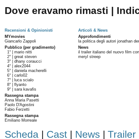
Dove eravamo rimasti | Indi
Recensioni & Opinionisti
Articoli & News
MYmovies
Approfondimenti
Giancarlo Zappoli
la politica degli autori jonathan 
Pubblico (per gradimento)
News
1° |
mario nitti
il trailer italiano del nuovo film co
2° |
great steven
meryl streep
3° |
dhany coraucci
4° |
alex2044
5° |
daniela macherelli
6° |
carlo02
7° |
luca scialo
8° |
flyanto
9° |
sara kavafis
Rassegna stampa
Anna Maria Pasetti
Paolo D'Agostini
Fabio Ferzetti
Rassegna stampa
Emiliano Morreale
Scheda
|
Cast
|
News
|
Trailer