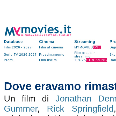
Database
Cinema
Streaming
Pr
Film 2026
-
2027
Film al cinema
MYMOVIES
ONE
Digi
Film gratis in
Serie TV
2026
2027
Prossimamente
Sky
streaming
Premi
Film uscita
TROVA
STREAMING
Dom
Dove eravamo rimast
Un film di
Jonathan De
Gummer
,
Rick Springfield