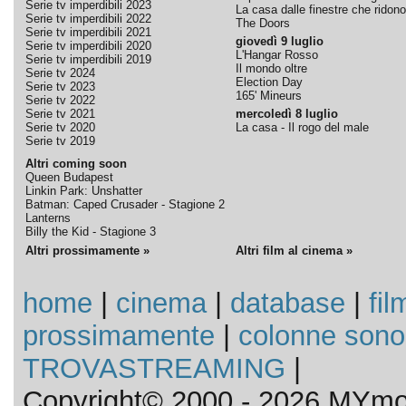
Serie tv imperdibili 2023
La casa dalle finestre che ridono
Serie tv imperdibili 2022
The Doors
Serie tv imperdibili 2021
giovedì 9 luglio
Serie tv imperdibili 2020
L'Hangar Rosso
Serie tv imperdibili 2019
Il mondo oltre
Serie tv 2024
Election Day
Serie tv 2023
165' Mineurs
Serie tv 2022
Serie tv 2021
mercoledì 8 luglio
Serie tv 2020
La casa - Il rogo del male
Serie tv 2019
Altri coming soon
Queen Budapest
Linkin Park: Unshatter
Batman: Caped Crusader - Stagione 2
Lanterns
Billy the Kid - Stagione 3
Altri prossimamente »
Altri film al cinema »
home
|
cinema
|
database
|
fil
prossimamente
|
colonne sono
TROVASTREAMING
|
Copyright© 2000 - 2026 MYmov