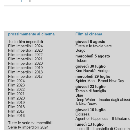
prossimamente al cinema
Film al cinema
Tutti i film imperdibili
giovedì 6 agosto
Film imperdibili 2024
Greta e le favole vere
Film imperdibili 2023
Borgo
Film imperdibili 2022
mercoledì 5 agosto
Film imperdibili 2021
Hokum
Film imperdibili 2020
giovedì 30 luglio
Film imperdibili 2019
Kim Novak's Vertigo
Film imperdibili 2018
Film imperdibili 2017
mercoledì 29 luglio
Film 2024
Spider-Man - Brand New Day
Film 2023
giovedì 23 luglio
Film 2022
Terapia di famiglia
Film 2021
Blue
Film 2020
Deep Water - Incubo dagli abissi
Film 2019
A New Dawn
Film 2018
giovedì 16 luglio
Film 2017
Odissea
Film 2016
Agent of Happiness - Il Bhutan e 
Tutte le serie tv imperdibili
lunedì 13 luglio
Serie tv imperdibili 2024
Lupin III - Il castello di Cagliostr