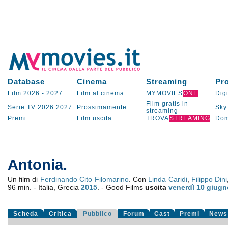
Database
Cinema
Streaming
Pr
Film 2026
-
2027
Film al cinema
MYMOVIES
ONE
Digi
Film gratis in
Serie TV
2026
2027
Prossimamente
Sky
streaming
Premi
Film uscita
TROVA
STREAMING
Dom
Antonia.
Un film di
Ferdinando Cito Filomarino
. Con
Linda Caridi
,
Filippo Dini
96 min. - Italia, Grecia
2015
. - Good Films
uscita
venerdì 10
giugn
Scheda
Critica
Pubblico
Forum
Cast
Premi
News