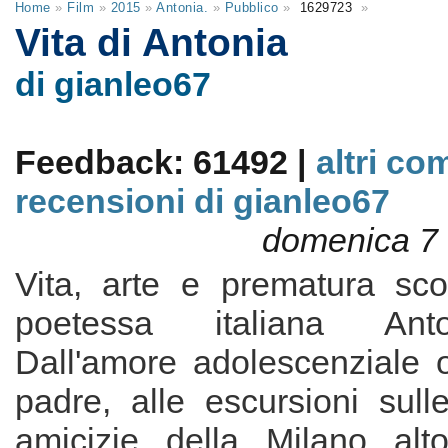
Home
»
Film
»
2015
»
Antonia.
»
Pubblico
»
1629723
»
Vita di Antonia
di gianleo67
Feedback: 61492 |
altri co
recensioni di gianleo67
domenica 7 
Vita, arte e prematura sc
poetessa italiana Ant
Dall'amore adolescenziale o
padre, alle escursioni sull
amicizie della Milano alt