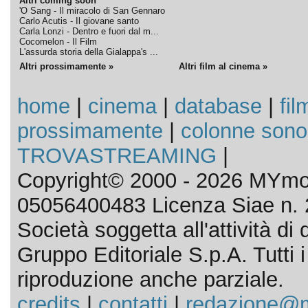
Altri coming soon
'O Sang - Il miracolo di San Gennaro
Carlo Acutis - Il giovane santo
Carla Lonzi - Dentro e fuori dal m...
Cocomelon - Il Film
L'assurda storia della Gialappa's ...
Altri prossimamente »
Altri film al cinema »
home
|
cinema
|
database
|
fil
prossimamente
|
colonne sono
TROVASTREAMING
|
Copyright© 2000 - 2026 MYmov
05056400483 Licenza Siae n. 
Società soggetta all'attività d
Gruppo Editoriale S.p.A. Tutti i d
riproduzione anche parziale.
credits
|
contatti
|
redazione@m