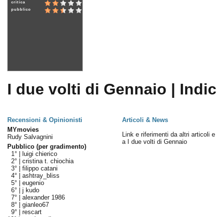
critica
pubblico
I due volti di Gennaio | Indi
Recensioni & Opinionisti
Articoli & News
MYmovies
Link e riferimenti da altri articoli 
Rudy Salvagnini
a I due volti di Gennaio
Pubblico (per gradimento)
1° |
luigi chierico
2° |
cristina t. chiochia
3° |
filippo catani
4° |
ashtray_bliss
5° |
eugenio
6° |
j kudo
7° |
alexander 1986
8° |
gianleo67
9° |
rescart