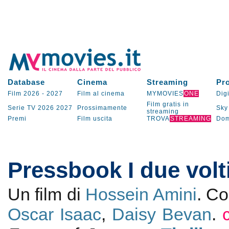
Database
Cinema
Streaming
Pr
Film 2026
-
2027
Film al cinema
MYMOVIES
ONE
Digi
Film gratis in
Serie TV
2026
2027
Prossimamente
Sky
streaming
Premi
Film uscita
TROVA
STREAMING
Dom
Pressbook I due volt
Un film di
Hossein Amini
. C
Oscar Isaac
,
Daisy Bevan
.