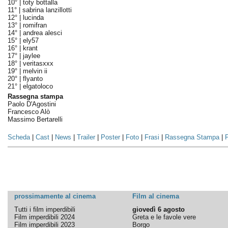
10° |
toty bottalla
11° |
sabrina lanzillotti
12° |
lucinda
13° |
romifran
14° |
andrea alesci
15° |
ely57
16° |
krant
17° |
jaylee
18° |
veritasxxx
19° |
melvin ii
20° |
flyanto
21° |
elgatoloco
Rassegna stampa
Paolo D'Agostini
Francesco Alò
Massimo Bertarelli
Scheda
|
Cast
|
News
|
Trailer
|
Poster
|
Foto
|
Frasi
|
Rassegna Stampa
|
P
prossimamente al cinema
Film al cinema
Tutti i film imperdibili
giovedì 6 agosto
Film imperdibili 2024
Greta e le favole vere
Film imperdibili 2023
Borgo