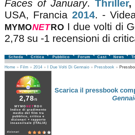
Faces of January
.
Thriller
USA, Francia
2014
. - Vid
I due volti di 
MYMO
NE
T
RO
2,78
su
-1
recensioni di critic
Scheda
Critica
Pubblico
Forum
Cast
News
T
Home
»
Film
»
2014
»
I Due Volti Di Gennaio
»
Pressbook
»
Pressbo
Scarica il pressbook com
2,78
Gennai
/5
MYMO
NET
RO®
Indice di gradimento
medio del film tra
pubblico, critica e
dizionari + rapporto
incassi/sale (ITALIA)
dizionari