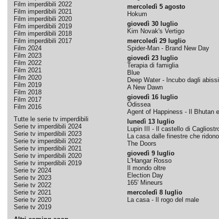
Film imperdibili 2022
mercoledì 5 agosto
Film imperdibili 2021
Hokum
Film imperdibili 2020
giovedì 30 luglio
Film imperdibili 2019
Kim Novak's Vertigo
Film imperdibili 2018
Film imperdibili 2017
mercoledì 29 luglio
Film 2024
Spider-Man - Brand New Day
Film 2023
giovedì 23 luglio
Film 2022
Terapia di famiglia
Film 2021
Blue
Film 2020
Deep Water - Incubo dagli abissi
Film 2019
A New Dawn
Film 2018
giovedì 16 luglio
Film 2017
Odissea
Film 2016
Agent of Happiness - Il Bhutan e 
Tutte le serie tv imperdibili
lunedì 13 luglio
Serie tv imperdibili 2024
Lupin III - Il castello di Cagliostr
Serie tv imperdibili 2023
La casa dalle finestre che ridono
Serie tv imperdibili 2022
The Doors
Serie tv imperdibili 2021
giovedì 9 luglio
Serie tv imperdibili 2020
L'Hangar Rosso
Serie tv imperdibili 2019
Il mondo oltre
Serie tv 2024
Election Day
Serie tv 2023
165' Mineurs
Serie tv 2022
Serie tv 2021
mercoledì 8 luglio
Serie tv 2020
La casa - Il rogo del male
Serie tv 2019