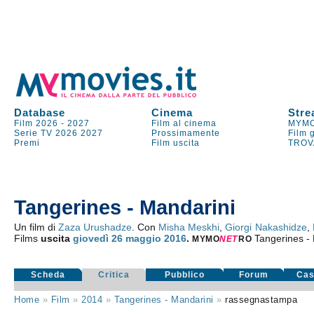
Database
Cinema
Stre
Film 2026
-
2027
Film al cinema
MYMO
Serie TV
2026
2027
Prossimamente
Film 
Premi
Film uscita
TROV
Tangerines - Mandarini
Un film di
Zaza Urushadze
. Con
Misha Meskhi
,
Giorgi Nakashidze
,
Films
uscita
giovedì 26
maggio 2016
.
Tangerines -
MYMO
NE
T
RO
Scheda
Critica
Pubblico
Forum
Cas
Home
»
Film
»
2014
»
Tangerines - Mandarini
»
rassegnastampa