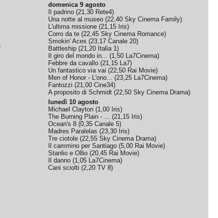
domenica 9 agosto
Il padrino
(
21,30
Rete4
)
Una notte al museo
(
22,40
Sky Cinema Family
)
L'ultima missione
(
21,15
Iris
)
Corro da te
(
22,45
Sky Cinema Romance
)
Smokin' Aces
(
23,17
Canale 20
)
e
Battleship
(
21,20
Italia 1
)
Il giro del mondo in...
(
1,50
La7Cinema
)
Febbre da cavallo
(
21,15
La7
)
Un fantastico via vai
(
22,50
Rai Movie
)
Men of Honor - L'ono...
(
23,25
La7Cinema
)
Fantozzi
(
21,00
Cine34
)
A proposito di Schmidt
(
22,50
Sky Cinema Drama
)
lunedì 10 agosto
Michael Clayton
(
1,00
Iris
)
The Burning Plain - ...
(
21,15
Iris
)
Ocean's 8
(
0,35
Canale 5
)
Madres Paralelas
(
23,30
Iris
)
Tre ciotole
(
22,55
Sky Cinema Drama
)
Il cammino per Santiago
(
5,00
Rai Movie
)
Stanlio e Ollio
(
20,45
Rai Movie
)
Il danno
(
1,05
La7Cinema
)
Cani sciolti
(
2,20
TV 8
)