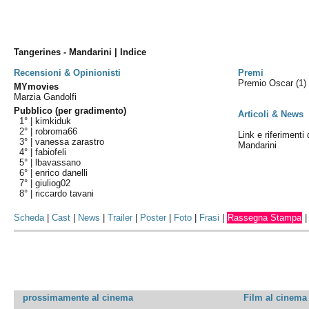
Tangerines - Mandarini | Indice
Recensioni & Opinionisti
Premi
Premio Oscar
(1)
MYmovies
Marzia Gandolfi
Pubblico (per gradimento)
Articoli & News
1° |
kimkiduk
2° |
robroma66
Link e riferimenti 
3° |
vanessa zarastro
Mandarini
4° |
fabiofeli
5° |
lbavassano
6° |
enrico danelli
7° |
giuliog02
8° |
riccardo tavani
Scheda
|
Cast
|
News
|
Trailer
|
Poster
|
Foto
|
Frasi
|
Rassegna Stampa
prossimamente al cinema
Film al cinema