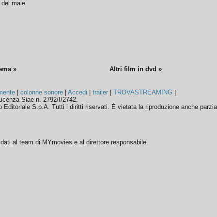
o del male
nema »
Altri film in dvd »
mente
|
colonne sonore
|
Accedi
|
trailer
|
TROVASTREAMING
|
icenza Siae n. 2792/I/2742.
ditoriale S.p.A. Tutti i diritti riservati. È vietata la riproduzione anche parzia
ffidati al team di MYmovies e al direttore responsabile.