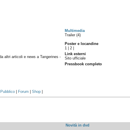
Multimedia
Trailer (4)
Poster e locandine
1
|
2
|
Link esterni
da altri articoli e news a Tangerines -
Sito ufficiale
Pressbook completo
|
Pubblico
|
Forum
|
Shop
|
Novità in dvd