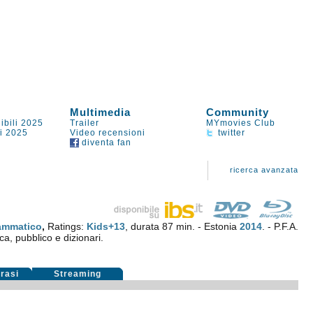
Multimedia
Community
ibili 2025
Trailer
MYmovies Club
li 2025
Video recensioni
twitter
diventa fan
ricerca avanzata
ammatico
,
Ratings:
Kids+13
, durata 87 min. - Estonia
2014
. - P.F.A.
ica, pubblico e dizionari.
rasi
Streaming