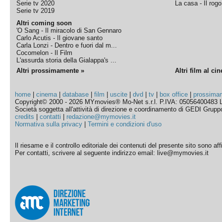
Serie tv 2020
La casa - Il rog
Serie tv 2019
Altri coming soon
'O Sang - Il miracolo di San Gennaro
Carlo Acutis - Il giovane santo
Carla Lonzi - Dentro e fuori dal m...
Cocomelon - Il Film
L'assurda storia della Gialappa's ...
Altri prossimamente »
Altri film al ci
home
|
cinema
|
database
|
film
|
uscite
|
dvd
|
tv
|
box office
|
prossima
Copyright© 2000 - 2026 MYmovies® Mo-Net s.r.l. P.IVA: 05056400483 L
Società soggetta all'attività di direzione e coordinamento di GEDI Gruppo E
credits
|
contatti
|
redazione@mymovies.it
Normativa sulla privacy
|
Termini e condizioni d'uso
Il riesame e il controllo editoriale dei contenuti del presente sito sono a
Per contatti, scrivere al seguente indirizzo email: live@mymovies.it