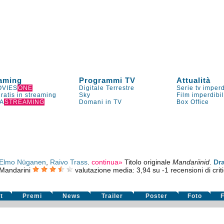
aming
Programmi TV
Attualità
VIES
ONE
Digitale Terrestre
Serie tv imperd
gratis in streaming
Sky
Film imperdibi
A
STREAMING
Domani in TV
Box Office
Elmo Nüganen
,
Raivo Trass
.
continua»
Titolo originale
Mandariinid
.
Dr
 Mandarini
valutazione media:
3,94
su
-1
recensioni di crit
t
Premi
News
Trailer
Poster
Foto
F