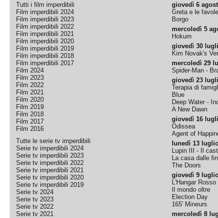
Tutti i film imperdibili
giovedì 6 agos
Film imperdibili 2024
Greta e le favol
Film imperdibili 2023
Borgo
Film imperdibili 2022
mercoledì 5 ag
Film imperdibili 2021
Hokum
Film imperdibili 2020
giovedì 30 lugl
Film imperdibili 2019
Kim Novak's Ver
Film imperdibili 2018
Film imperdibili 2017
mercoledì 29 lu
Film 2024
Spider-Man - B
Film 2023
giovedì 23 lugl
Film 2022
Terapia di famigl
Film 2021
Blue
Film 2020
Deep Water - Inc
Film 2019
A New Dawn
Film 2018
giovedì 16 lugl
Film 2017
Odissea
Film 2016
Agent of Happine
Tutte le serie tv imperdibili
lunedì 13 lugli
Serie tv imperdibili 2024
Lupin III - Il cas
Serie tv imperdibili 2023
La casa dalle fi
Serie tv imperdibili 2022
The Doors
Serie tv imperdibili 2021
giovedì 9 lugli
Serie tv imperdibili 2020
L'Hangar Rosso
Serie tv imperdibili 2019
Il mondo oltre
Serie tv 2024
Election Day
Serie tv 2023
165' Mineurs
Serie tv 2022
Serie tv 2021
mercoledì 8 lug