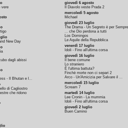
to
giovedì 6 agosto
e vere
Il Diavolo veste Prada 2
mercoledì 5 agosto
osto
Michael
giovedì 23 luglio
io
The Drama - Un Segreto è per Sempr
tigo
... che Dio perdona a tutti
Los Domingos
glio
Le Aquile della Repubblica
rand New Day
venerdì 17 luglio
io
Idoli - Fino all'ultima corsa
ia
giovedì 16 luglio
ubo dagli abissi
Il bene comune
Lo straniero
È l'ultima battuta?
io
Finchè morte non ci separi 2
Arco - Un'Amicizia per Salvare il ...
ss - Il Bhutan e l...
mercoledì 15 luglio
o
Scream 7
tello di Cagliostro
nestre che ridono
martedì 14 luglio
Lee Cronin - La mummia
Idoli - Fino all'ultima corsa
o
giovedì 2 luglio
Buen Camino
lio