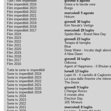
Tutti i film imperdibili
giovedì 6 agosto
Film imperdibili 2024
Greta e le favole vere
Film imperdibili 2023
Borgo
Film imperdibili 2022
mercoledì 5 agosto
Film imperdibili 2021
Hokum
Film imperdibili 2020
giovedì 30 luglio
Film imperdibili 2019
Kim Novak's Vertigo
Film imperdibili 2018
Film imperdibili 2017
mercoledì 29 luglio
Film 2024
Spider-Man - Brand New Day
Film 2023
giovedì 23 luglio
Film 2022
Terapia di famiglia
Film 2021
Blue
Film 2020
Deep Water - Incubo dagli abissi
Film 2019
A New Dawn
Film 2018
giovedì 16 luglio
Film 2017
Odissea
Film 2016
Agent of Happiness - Il Bhutan e 
Tutte le serie tv imperdibili
lunedì 13 luglio
Serie tv imperdibili 2024
Lupin III - Il castello di Cagliostr
Serie tv imperdibili 2023
La casa dalle finestre che ridono
Serie tv imperdibili 2022
The Doors
Serie tv imperdibili 2021
giovedì 9 luglio
Serie tv imperdibili 2020
L'Hangar Rosso
Serie tv imperdibili 2019
Il mondo oltre
Serie tv 2024
Election Day
Serie tv 2023
165' Mineurs
Serie tv 2022
Serie tv 2021
mercoledì 8 luglio
Serie tv 2020
La casa - Il rogo del male