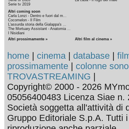
Serie tv 2019
Altri coming soon
Carla Lonzi - Dentro e fuori dal m...
Cocomelon - Il Film
L'assurda storia della Gialappa's ...
The Mortuary Assistant - Anatomia ...
I Nisidiani
Altri prossimamente »
Altri film al cinema »
home
|
cinema
|
database
|
fil
prossimamente
|
colonne sono
TROVASTREAMING
|
Copyright© 2000 - 2026 MYmov
05056400483 Licenza Siae n. 
Società soggetta all'attività d
Gruppo Editoriale S.p.A. Tutti i d
riproduzione anche parziale.