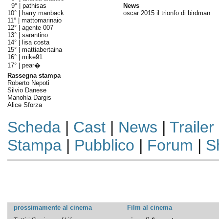
9° |
pathisas
News
10° |
harry manback
oscar 2015 il trionfo di birdman
11° |
mattomarinaio
12° |
agente 007
13° |
sarantino
14° |
lisa costa
15° |
mattiabertaina
16° |
mike91
17° |
pear�
Rassegna stampa
Roberto Nepoti
Silvio Danese
Manohla Dargis
Alice Sforza
Scheda
|
Cast
|
News
|
Trailer
Stampa
|
Pubblico
|
Forum
|
S
prossimamente al cinema
Film al cinema