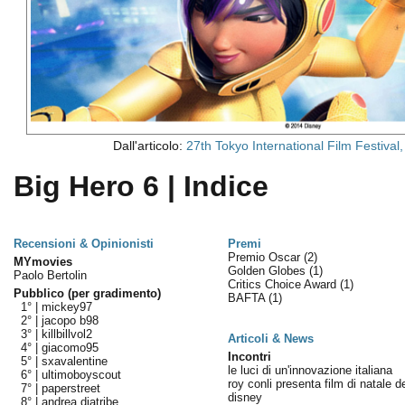
Dall'articolo:
27th Tokyo International Film Festival
Big Hero 6 | Indice
Recensioni & Opinionisti
Premi
Premio Oscar
(2)
MYmovies
Golden Globes
(1)
Paolo Bertolin
Critics Choice Award
(1)
Pubblico (per gradimento)
BAFTA
(1)
1° |
mickey97
2° |
jacopo b98
3° |
killbillvol2
Articoli & News
4° |
giacomo95
Incontri
5° |
sxavalentine
le luci di un'innovazione italiana
6° |
ultimoboyscout
roy conli presenta film di natale de
7° |
paperstreet
disney
8° |
andrea diatribe