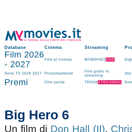
Database
Cinema
Streaming
Pr
Film 2026
Film al cinema
MYMOVIES
ONE
Digi
-
2027
Film gratis in
Serie TV
2026
2027
Prossimamente
Sky
streaming
Premi
Film uscita
TROVA
STREAMING
Dom
Big Hero 6
Un film di
Don Hall (II)
,
Chri