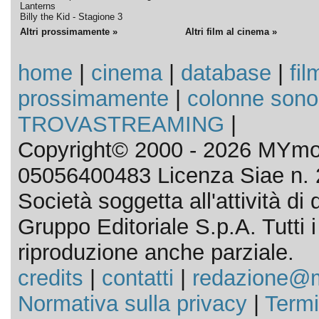
Lanterns
Billy the Kid - Stagione 3
Altri prossimamente »
Altri film al cinema »
home
|
cinema
|
database
|
fil
prossimamente
|
colonne sono
TROVASTREAMING
|
Copyright© 2000 - 2026 MYmov
05056400483 Licenza Siae n. 
Società soggetta all'attività d
Gruppo Editoriale S.p.A. Tutti i d
riproduzione anche parziale.
credits
|
contatti
|
redazione@m
Normativa sulla privacy
|
Termi