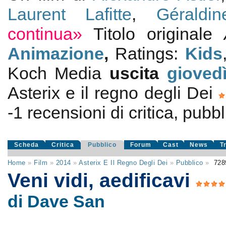
Laurent Lafitte
,
Géraldi
continua»
Titolo originale
Animazione
,
Ratings:
Kids
Koch Media
uscita
gioved
Asterix e il regno degli Dei
-1
recensioni di critica, pubbl
Scheda
Critica
Pubblico
Forum
Cast
News
T
Home
»
Film
»
2014
»
Asterix E Il Regno Degli Dei
»
Pubblico
»
728
Veni vidi, aedificavi
di Dave San