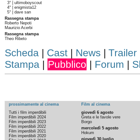
3° |
ultimoboyscout
4° |
enigmista12
5° |
dave san
Rassegna stampa
Roberto Nepoti
Maurizio Acerbi
Rassegna stampa
Theo Ribeto
Scheda
|
Cast
|
News
|
Trailer
Stampa
|
Pubblico
|
Forum
|
S
prossimamente al cinema
Film al cinema
Tutti i film imperdibili
giovedì 6 agosto
Film imperdibili 2024
Greta e le favole vere
Film imperdibili 2023
Borgo
Film imperdibili 2022
mercoledì 5 agosto
Film imperdibili 2021
Hokum
Film imperdibili 2020
giovedì 30 luglio