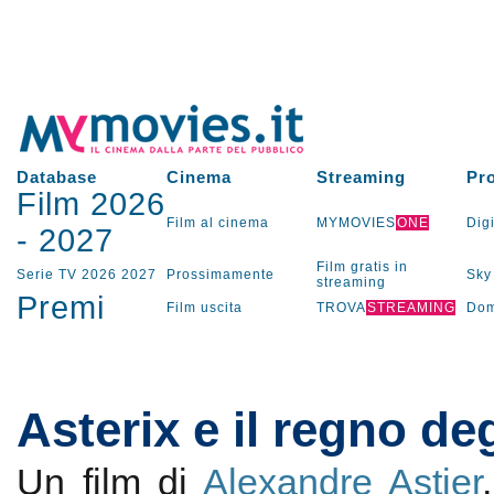
Database
Cinema
Streaming
Pr
Film 2026
Film al cinema
MYMOVIES
ONE
Digi
-
2027
Film gratis in
Serie TV
2026
2027
Prossimamente
Sky
streaming
Premi
Film uscita
TROVA
STREAMING
Dom
Asterix e il regno deg
Un film di
Alexandre Astier