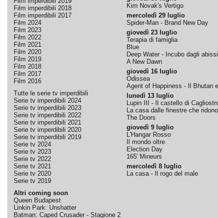
Film imperdibili 2019
Kim Novak's Vertigo
Film imperdibili 2018
Film imperdibili 2017
mercoledì 29 luglio
Film 2024
Spider-Man - Brand New Day
Film 2023
giovedì 23 luglio
Film 2022
Terapia di famiglia
Film 2021
Blue
Film 2020
Deep Water - Incubo dagli abissi
Film 2019
A New Dawn
Film 2018
giovedì 16 luglio
Film 2017
Odissea
Film 2016
Agent of Happiness - Il Bhutan e 
Tutte le serie tv imperdibili
lunedì 13 luglio
Serie tv imperdibili 2024
Lupin III - Il castello di Cagliostr
Serie tv imperdibili 2023
La casa dalle finestre che ridono
Serie tv imperdibili 2022
The Doors
Serie tv imperdibili 2021
giovedì 9 luglio
Serie tv imperdibili 2020
L'Hangar Rosso
Serie tv imperdibili 2019
Il mondo oltre
Serie tv 2024
Election Day
Serie tv 2023
165' Mineurs
Serie tv 2022
Serie tv 2021
mercoledì 8 luglio
Serie tv 2020
La casa - Il rogo del male
Serie tv 2019
Altri coming soon
Queen Budapest
Linkin Park: Unshatter
Batman: Caped Crusader - Stagione 2