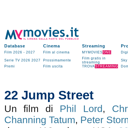
Database
Cinema
Streaming
Pr
Film 2026
-
2027
Film al cinema
MYMOVIES
ONE
Digi
Film gratis in
Serie TV
2026
2027
Prossimamente
Sky
streaming
Premi
Film uscita
TROVA
STREAMING
Dom
22 Jump Street
Un film di
Phil Lord
,
Chr
Channing Tatum
,
Peter Stor