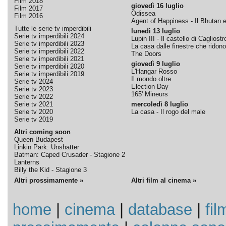
Film 2018
giovedì 16 luglio
Film 2017
Odissea
Film 2016
Agent of Happiness - Il Bhutan e 
Tutte le serie tv imperdibili
lunedì 13 luglio
Serie tv imperdibili 2024
Lupin III - Il castello di Cagliostr
Serie tv imperdibili 2023
La casa dalle finestre che ridono
Serie tv imperdibili 2022
The Doors
Serie tv imperdibili 2021
giovedì 9 luglio
Serie tv imperdibili 2020
L'Hangar Rosso
Serie tv imperdibili 2019
Il mondo oltre
Serie tv 2024
Election Day
Serie tv 2023
165' Mineurs
Serie tv 2022
Serie tv 2021
mercoledì 8 luglio
Serie tv 2020
La casa - Il rogo del male
Serie tv 2019
Altri coming soon
Queen Budapest
Linkin Park: Unshatter
Batman: Caped Crusader - Stagione 2
Lanterns
Billy the Kid - Stagione 3
Altri prossimamente »
Altri film al cinema »
home
|
cinema
|
database
|
fil