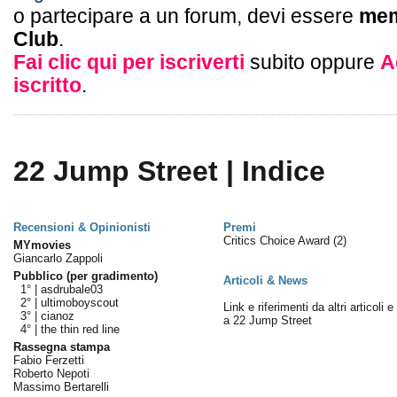
o partecipare a un forum, devi essere
mem
Club
.
Fai clic qui per iscriverti
subito oppure
A
iscritto
.
22 Jump Street | Indice
Recensioni & Opinionisti
Premi
Critics Choice Award
(2)
MYmovies
Giancarlo Zappoli
Pubblico (per gradimento)
Articoli & News
1° |
asdrubale03
2° |
ultimoboyscout
Link e riferimenti da altri articoli 
3° |
cianoz
a 22 Jump Street
4° |
the thin red line
Rassegna stampa
Fabio Ferzetti
Roberto Nepoti
Massimo Bertarelli