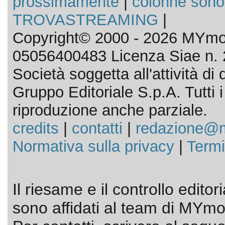
prossimamente
|
colonne sono
TROVASTREAMING
|
Copyright© 2000 - 2026 MYmov
05056400483 Licenza Siae n. 
Società soggetta all'attività d
Gruppo Editoriale S.p.A. Tutti i d
riproduzione anche parziale.
credits
|
contatti
|
redazione@m
Normativa sulla privacy
|
Termi
Il riesame e il controllo editor
sono affidati al team di MYmov