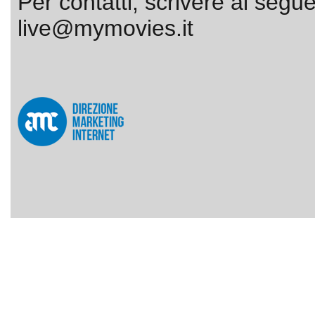
Per contatti, scrivere al segue
live@mymovies.it