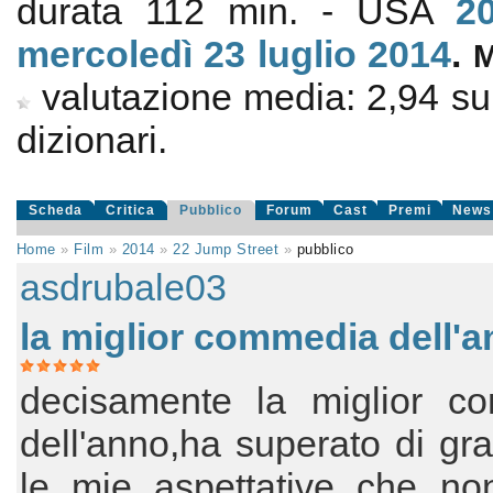
durata 112 min. - USA
2
mercoledì 23
luglio 2014
.
valutazione media:
2,94
s
dizionari.
Scheda
Critica
Pubblico
Forum
Cast
Premi
News
Home
»
Film
»
2014
»
22 Jump Street
»
pubblico
asdrubale03
la miglior commedia dell'
decisamente la miglior c
dell'anno,ha superato di gr
le mie aspettative che no