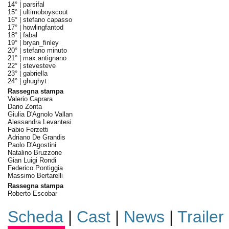
14° |
parsifal
15° |
ultimoboyscout
16° |
stefano capasso
17° |
howlingfantod
18° |
fabal
19° |
bryan_finley
20° |
stefano minuto
21° |
max.antignano
22° |
stevesteve
23° |
gabriella
24° |
ghughyt
Rassegna stampa
Valerio Caprara
Dario Zonta
Giulia D'Agnolo Vallan
Alessandra Levantesi
Fabio Ferzetti
Adriano De Grandis
Paolo D'Agostini
Natalino Bruzzone
Gian Luigi Rondi
Federico Pontiggia
Massimo Bertarelli
Rassegna stampa
Roberto Escobar
Scheda
|
Cast
|
News
|
Trailer