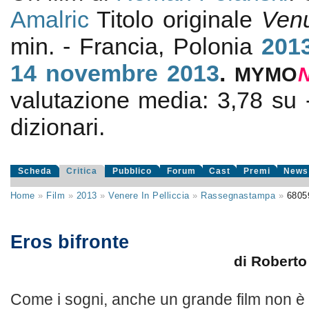
Amalric
Titolo originale
Venu
min. - Francia, Polonia
201
14
novembre 2013
.
MYMO
valutazione media:
3,78
su
dizionari.
Scheda
Critica
Pubblico
Forum
Cast
Premi
News
Home
»
Film
»
2013
»
Venere In Pelliccia
»
Rassegnastampa
»
6805
Eros bifronte
di Robert
Come i sogni, anche un grande film non è