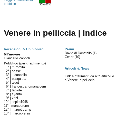
Leggi i commenti del
pubblico
33%
67%
Venere in pelliccia | Indice
Recensioni & Opinionisti
Premi
David di Donatello
(1)
MYmovies
Cesar
(10)
Giancarlo Zappoli
Pubblico (per gradimento)
1° |
m.romita
Articoli & News
2° |
aesse
3° |
lucaapollo
Link e riferimenti da altri articoli 
4° |
pasquiota
a Venere in pelliccia
5° |
aldot
6° |
francesca romana cerri
7° |
fabiofeli
8° |
flyanto
9° |
xtini
10° |
pepito1948
11° |
marcobrenni
12° |
margot camp
13° |
marcobrenni