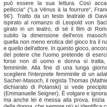
può essere la sua lettura. Così acc
pelliccia" ("La Vénus à la fourrure", Fra
96'). Tratto da un testo teatrale di Dav
ispirato al romanzo di Leopold von Sac
girato in un teatro, di sé il film di R
subito la dimensione dell'eros masoch
quella non meno erotica del gioco tra il n
e quello dell'attore. In questo gioco, ancora
del potere che l'uomo pretende di eserc
forse non di uomo e donna si tratta
femminile. Alla fine di una lunga giorn
scegliere l'interprete femminile di un ada
Sacher-Masoch, il regista Thomas (Mathie
dichiarato di Polanski) si vede precipi
(Emmanuelle Seigner). È volgare e ignoran
ma anche lei è messa alla prova. Inizia
della donna, che sempre più si identifica c