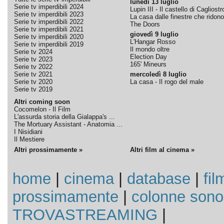
lunedì 13 luglio
Serie tv imperdibili 2024
Lupin III - Il castello di Cagliostr
Serie tv imperdibili 2023
La casa dalle finestre che ridono
Serie tv imperdibili 2022
The Doors
Serie tv imperdibili 2021
giovedì 9 luglio
Serie tv imperdibili 2020
L'Hangar Rosso
Serie tv imperdibili 2019
Il mondo oltre
Serie tv 2024
Election Day
Serie tv 2023
165' Mineurs
Serie tv 2022
Serie tv 2021
mercoledì 8 luglio
Serie tv 2020
La casa - Il rogo del male
Serie tv 2019
Altri coming soon
Cocomelon - Il Film
L'assurda storia della Gialappa's ...
The Mortuary Assistant - Anatomia ...
I Nisidiani
Il Mestiere
Altri prossimamente »
Altri film al cinema »
home
|
cinema
|
database
|
fil
prossimamente
|
colonne sono
TROVASTREAMING
|