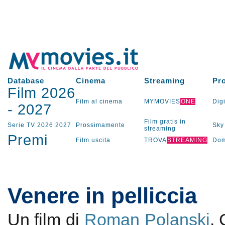
Database
Cinema
Streaming
Pr
Film 2026
Film al cinema
MYMOVIES
ONE
Digi
-
2027
Film gratis in
Serie TV
2026
2027
Prossimamente
Sky
streaming
Premi
Film uscita
TROVA
STREAMING
Dom
Venere in pelliccia
Un film di
Roman Polanski
.