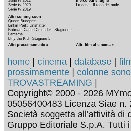
Serie tv 2021
mercoledì 8 luglio
Serie tv 2020
La casa - Il rogo del male
Serie tv 2019
Altri coming soon
Queen Budapest
Linkin Park: Unshatter
Batman: Caped Crusader - Stagione 2
Lanterns
Billy the Kid - Stagione 3
Altri prossimamente »
Altri film al cinema »
home
|
cinema
|
database
|
fil
prossimamente
|
colonne sono
TROVASTREAMING
|
Copyright© 2000 - 2026 MYmov
05056400483 Licenza Siae n. 
Società soggetta all'attività d
Gruppo Editoriale S.p.A. Tutti i d