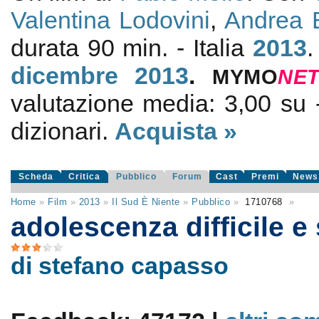
Valentina Lodovini
,
Andrea B
durata 90 min. - Italia
2013
.
dicembre 2013
.
MYMO
NE
valutazione media:
3,00
su
dizionari.
Acquista »
Scheda
Critica
Pubblico
Forum
Cast
Premi
News
Home
»
Film
»
2013
»
Il Sud È Niente
»
Pubblico
»
1710768
»
adolescenza difficile e 
di stefano capasso