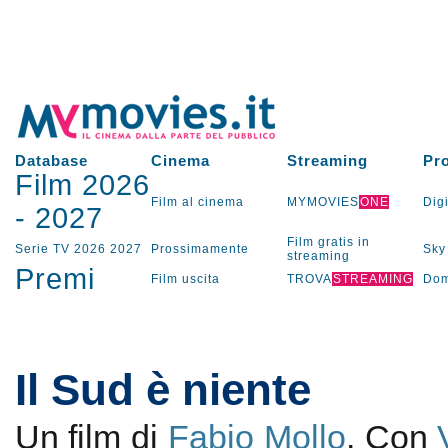
Database
Cinema
Streaming
Pr
Film 2026
Film al cinema
MYMOVIES
ONE
Digi
-
2027
Film gratis in
Serie TV
2026
2027
Prossimamente
Sky
streaming
Premi
Film uscita
TROVA
STREAMING
Dom
Il Sud è niente
Un film di
Fabio Mollo
. Con