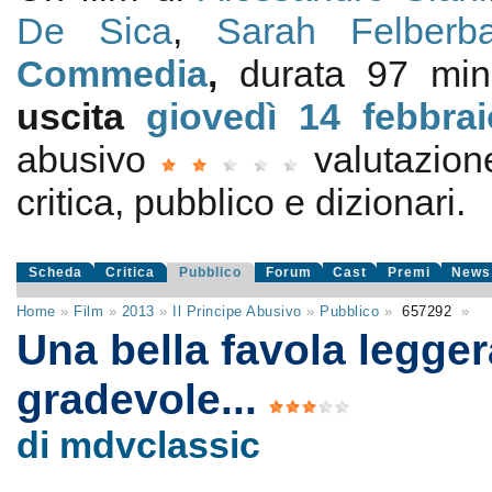
De Sica
,
Sarah Felberb
Commedia
,
durata 97 min
uscita
giovedì 14
febbra
abusivo
valutazio
critica, pubblico e dizionari.
Scheda
Critica
Pubblico
Forum
Cast
Premi
News
Home
»
Film
»
2013
»
Il Principe Abusivo
»
Pubblico
»
657292
»
Una bella favola legger
gradevole...
di mdvclassic