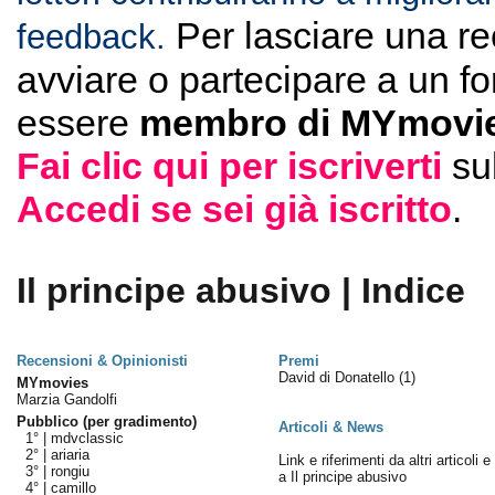
Per lasciare una r
feedback.
avviare o partecipare a un f
essere
membro di MYmovie
Fai clic qui per iscriverti
su
Accedi se sei già iscritto
.
Il principe abusivo | Indice
Recensioni & Opinionisti
Premi
David di Donatello
(1)
MYmovies
Marzia Gandolfi
Pubblico (per gradimento)
Articoli & News
1° |
mdvclassic
2° |
ariaria
Link e riferimenti da altri articoli 
3° |
rongiu
a Il principe abusivo
4° |
camillo