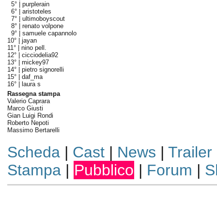
5° |
purplerain
6° |
aristoteles
7° |
ultimoboyscout
8° |
renato volpone
9° |
samuele capannolo
10° |
jayan
11° |
nino pell.
12° |
cicciodelia92
13° |
mickey97
14° |
pietro signorelli
15° |
daf_ma
16° |
laura s
Rassegna stampa
Valerio Caprara
Marco Giusti
Gian Luigi Rondi
Roberto Nepoti
Massimo Bertarelli
Scheda
|
Cast
|
News
|
Trailer
Stampa
|
Pubblico
|
Forum
|
S