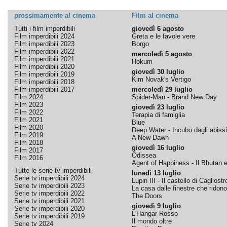
prossimamente al cinema
Film al cinema
Tutti i film imperdibili
giovedì 6 agosto
Film imperdibili 2024
Greta e le favole vere
Film imperdibili 2023
Borgo
Film imperdibili 2022
mercoledì 5 agosto
Film imperdibili 2021
Hokum
Film imperdibili 2020
giovedì 30 luglio
Film imperdibili 2019
Kim Novak's Vertigo
Film imperdibili 2018
Film imperdibili 2017
mercoledì 29 luglio
Film 2024
Spider-Man - Brand New Day
Film 2023
giovedì 23 luglio
Film 2022
Terapia di famiglia
Film 2021
Blue
Film 2020
Deep Water - Incubo dagli abissi
Film 2019
A New Dawn
Film 2018
giovedì 16 luglio
Film 2017
Odissea
Film 2016
Agent of Happiness - Il Bhutan e 
Tutte le serie tv imperdibili
lunedì 13 luglio
Serie tv imperdibili 2024
Lupin III - Il castello di Cagliostr
Serie tv imperdibili 2023
La casa dalle finestre che ridono
Serie tv imperdibili 2022
The Doors
Serie tv imperdibili 2021
giovedì 9 luglio
Serie tv imperdibili 2020
L'Hangar Rosso
Serie tv imperdibili 2019
Il mondo oltre
Serie tv 2024