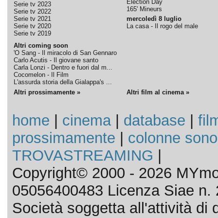
Election Day
Serie tv 2023
165' Mineurs
Serie tv 2022
Serie tv 2021
mercoledì 8 luglio
Serie tv 2020
La casa - Il rogo del male
Serie tv 2019
Altri coming soon
'O Sang - Il miracolo di San Gennaro
Carlo Acutis - Il giovane santo
Carla Lonzi - Dentro e fuori dal m...
Cocomelon - Il Film
L'assurda storia della Gialappa's ...
Altri prossimamente »
Altri film al cinema »
home
|
cinema
|
database
|
fil
prossimamente
|
colonne sono
TROVASTREAMING
|
Copyright© 2000 - 2026 MYmov
05056400483 Licenza Siae n. 
Società soggetta all'attività d