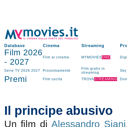
Database
Cinema
Streaming
Pr
Film 2026
Film al cinema
MYMOVIES
ONE
Digi
-
2027
Film gratis in
Serie TV
2026
2027
Prossimamente
Sky
streaming
Premi
Film uscita
TROVA
STREAMING
Dom
Il principe abusivo
Un film di
Alessandro Siani