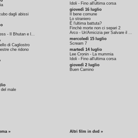
io
Idoli - Fino all'ultima corsa
ia
giovedì 16 luglio
ubo dagli abissi
Il bene comune
Lo straniero
È l'ultima battuta?
io
Finchè morte non ci separi 2
Arco - Un'Amicizia per Salvare il ...
ss - Il Bhutan e l...
mercoledì 15 luglio
o
Scream 7
tello di Cagliostro
nestre che ridono
martedì 14 luglio
Lee Cronin - La mummia
Idoli - Fino all'ultima corsa
o
giovedì 2 luglio
Buen Camino
lio
o del male
nema »
Altri film in dvd »