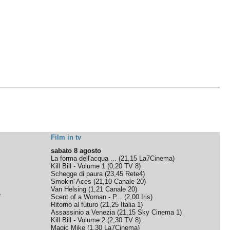
Film in tv
sabato 8 agosto
La forma dell'acqua ...
(
21,15
La7Cinema
)
Kill Bill - Volume 1
(
0,20
TV 8
)
Schegge di paura
(
23,45
Rete4
)
Smokin' Aces
(
21,10
Canale 20
)
Van Helsing
(
1,21
Canale 20
)
e
Scent of a Woman - P...
(
2,00
Iris
)
Ritorno al futuro
(
21,25
Italia 1
)
Assassinio a Venezia
(
21,15
Sky Cinema 1
)
Kill Bill - Volume 2
(
2,30
TV 8
)
Magic Mike
(
1,30
La7Cinema
)