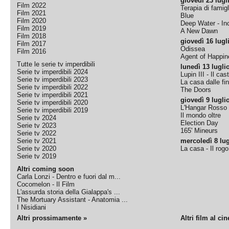
giovedì 23 lugl
Film 2022
Terapia di famigl
Film 2021
Blue
Film 2020
Deep Water - Inc
Film 2019
A New Dawn
Film 2018
giovedì 16 lugl
Film 2017
Odissea
Film 2016
Agent of Happine
Tutte le serie tv imperdibili
lunedì 13 lugli
Serie tv imperdibili 2024
Lupin III - Il cas
Serie tv imperdibili 2023
La casa dalle fi
Serie tv imperdibili 2022
The Doors
Serie tv imperdibili 2021
giovedì 9 lugli
Serie tv imperdibili 2020
L'Hangar Rosso
Serie tv imperdibili 2019
Il mondo oltre
Serie tv 2024
Election Day
Serie tv 2023
165' Mineurs
Serie tv 2022
Serie tv 2021
mercoledì 8 lug
Serie tv 2020
La casa - Il rog
Serie tv 2019
Altri coming soon
Carla Lonzi - Dentro e fuori dal m...
Cocomelon - Il Film
L'assurda storia della Gialappa's ...
The Mortuary Assistant - Anatomia ...
I Nisidiani
Altri prossimamente »
Altri film al ci