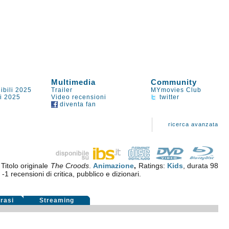
Multimedia
Community
ibili 2025
Trailer
MYmovies Club
li 2025
Video recensioni
twitter
diventa fan
ricerca avanzata
Titolo originale
The Croods
.
Animazione
,
Ratings:
Kids
, durata 98
u
-1
recensioni di critica, pubblico e dizionari.
rasi
Streaming