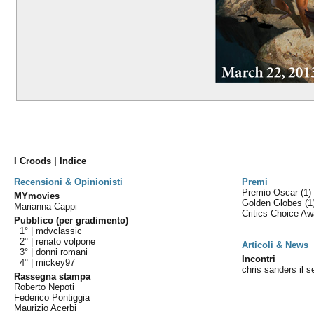
I Croods | Indice
Recensioni & Opinionisti
Premi
Premio Oscar
(1)
MYmovies
Golden Globes
(1
Marianna Cappi
Critics Choice A
Pubblico (per gradimento)
1° |
mdvclassic
2° |
renato volpone
Articoli & News
3° |
donni romani
Incontri
4° |
mickey97
chris sanders il 
Rassegna stampa
Roberto Nepoti
Federico Pontiggia
Maurizio Acerbi