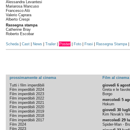
Alessandra Levantesi
Mariarosa Mancuso
Francesco Alò
Valerio Caprara
Alberto Crespi
Rassegna stampa
Catherine Bray
Roberto Escobar
Scheda
|
Cast
|
News
|
Trailer
|
Poster
|
Foto
|
Frasi
|
Rassegna Stampa
prossimamente al cinema
Film al cinema
Tutti i film imperdibili
giovedì 6 agos
Film imperdibili 2024
Greta e le favol
Film imperdibili 2023
Borgo
Film imperdibili 2022
mercoledì 5 ag
Film imperdibili 2021
Hokum
Film imperdibili 2020
giovedì 30 lugl
Film imperdibili 2019
Kim Novak's Ver
Film imperdibili 2018
Film imperdibili 2017
mercoledì 29 lu
Film 2024
Spider-Man - B
Film 2023