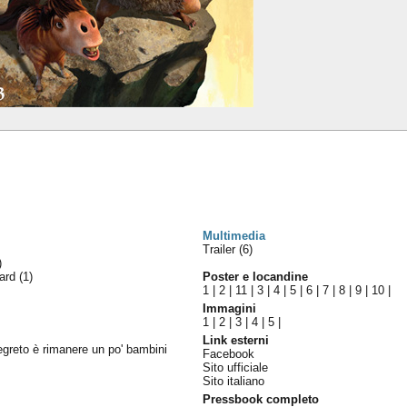
Multimedia
Trailer (6)
)
ward
(1)
Poster e locandine
1
|
2
|
11
|
3
|
4
|
5
|
6
|
7
|
8
|
9
|
10
|
Immagini
1
|
2
|
3
|
4
|
5
|
Link esterni
segreto è rimanere un po' bambini
Facebook
Sito ufficiale
Sito italiano
Pressbook completo