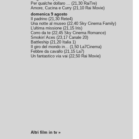
Per qualche dollaro ...
(
21,30
RaiTre
)
Amore, Cucina e Curry
(
21,10
Rai Movie
)
domenica 9 agosto
Il padrino
(
21,30
Rete4
)
Una notte al museo
(
22,40
Sky Cinema Family
)
L'ultima missione
(
21,15
Iris
)
Corro da te
(
22,45
Sky Cinema Romance
)
Smokin' Aces
(
23,17
Canale 20
)
Battleship
(
21,20
Italia 1
)
Il giro del mondo in...
(
1,50
La7Cinema
)
Febbre da cavallo
(
21,15
La7
)
Un fantastico via vai
(
22,50
Rai Movie
)
Altri film in tv »