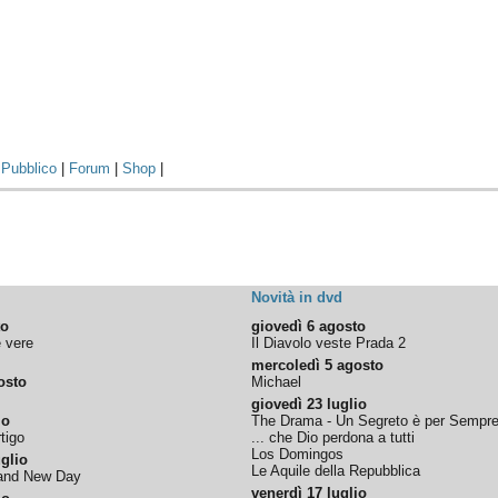
|
Pubblico
|
Forum
|
Shop
|
Novità in dvd
to
giovedì 6 agosto
e vere
Il Diavolo veste Prada 2
mercoledì 5 agosto
osto
Michael
giovedì 23 luglio
io
The Drama - Un Segreto è per Sempr
tigo
... che Dio perdona a tutti
Los Domingos
glio
Le Aquile della Repubblica
rand New Day
venerdì 17 luglio