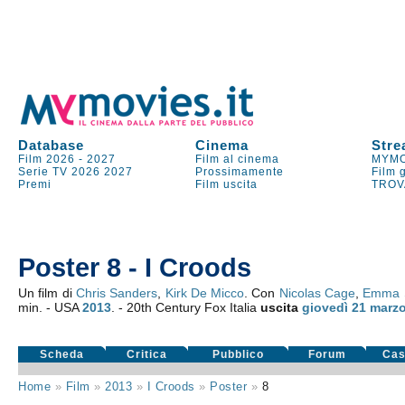
Database
Cinema
Stre
Film 2026
-
2027
Film al cinema
MYMO
Serie TV
2026
2027
Prossimamente
Film 
Premi
Film uscita
TROV
Poster 8 - I Croods
Un film di
Chris Sanders
,
Kirk De Micco
. Con
Nicolas Cage
,
Emma 
min. - USA
2013
. - 20th Century Fox Italia
uscita
giovedì 21
marzo
Scheda
Critica
Pubblico
Forum
Cas
Home
»
Film
»
2013
»
I Croods
»
Poster
»
8