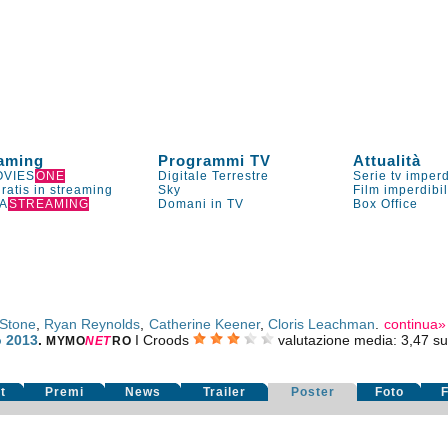
aming
Programmi TV
Attualità
VIES
ONE
Digitale Terrestre
Serie tv imperd
gratis in streaming
Sky
Film imperdibi
A
STREAMING
Domani in TV
Box Office
Stone
,
Ryan Reynolds
,
Catherine Keener
,
Cloris Leachman
.
continua»
 2013
.
I Croods
valutazione media:
3,47
s
MYMO
NE
T
RO
t
Premi
News
Trailer
Poster
Foto
F