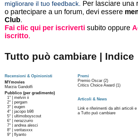
Per lasciare una 
migliorare il tuo feedback.
o partecipare a un forum, devi essere
mem
Club
.
Fai clic qui per iscriverti
subito oppure
A
iscritto
.
Tutto può cambiare | Indice
Recensioni & Opinionisti
Premi
Premio Oscar
(2)
MYmovies
Critics Choice Award
(1)
Marzia Gandolfi
Pubblico (per gradimento)
1° |
melvin ii
Articoli & News
2° |
pergam
3° |
eugen
Link e riferimenti da altri articoli 
4° |
jacopo b98
a Tutto può cambiare
5° |
ultimoboyscout
6° |
nerazzurro
7° |
andrea alesci
8° |
veritasxxx
9° |
flyanto