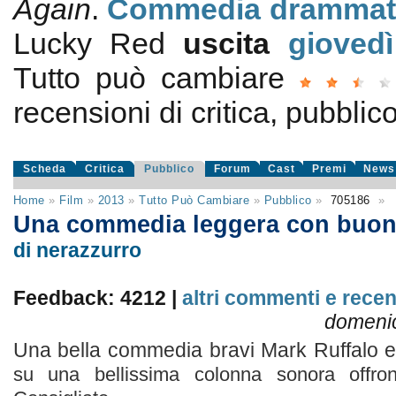
Again
.
Commedia drammat
Lucky Red
uscita
gioved
Tutto può cambiare
recensioni di critica, pubblico
Scheda
Critica
Pubblico
Forum
Cast
Premi
News
Home
»
Film
»
2013
»
Tutto Può Cambiare
»
Pubblico
»
705186
»
Una commedia leggera con buo
di nerazzurro
Feedback: 4212 |
altri commenti e recen
domeni
Una bella commedia bravi Mark Ruffalo
su una bellissima colonna sonora offro