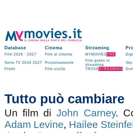
Database
Cinema
Streaming
Pr
Film 2026
-
2027
Film al cinema
MYMOVIES
ONE
Digi
Film gratis in
Serie TV
2026
2027
Prossimamente
Sky
streaming
Premi
Film uscita
TROVA
STREAMING
Dom
Tutto può cambiare
Un film di
John Carney
. 
Adam Levine
,
Hailee Steinfe