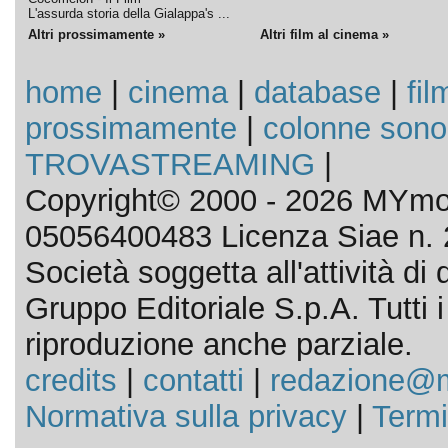
L'assurda storia della Gialappa's ...
Altri prossimamente »
Altri film al cinema »
home
|
cinema
|
database
|
fil
prossimamente
|
colonne sono
TROVASTREAMING
|
Copyright© 2000 - 2026 MYmov
05056400483 Licenza Siae n. 
Società soggetta all'attività d
Gruppo Editoriale S.p.A. Tutti i d
riproduzione anche parziale.
credits
|
contatti
|
redazione@m
Normativa sulla privacy
|
Termi