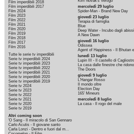
Kim Novak's Vertigo
Film imperdibili 2018
Film imperdibili 2017
mercoledì 29 luglio
Film 2024
Spider-Man - Brand New Day
Film 2023
giovedì 23 luglio
Film 2022
Terapia di famiglia
Film 2021
Blue
Film 2020
Deep Water - Incubo dagli abissi
Film 2019
A New Dawn
Film 2018
giovedì 16 luglio
Film 2017
Odissea
Film 2016
Agent of Happiness - Il Bhutan e 
Tutte le serie tv imperdibili
lunedì 13 luglio
Serie tv imperdibili 2024
Lupin III - Il castello di Cagliostr
Serie tv imperdibili 2023
La casa dalle finestre che ridono
Serie tv imperdibili 2022
The Doors
Serie tv imperdibili 2021
giovedì 9 luglio
Serie tv imperdibili 2020
L'Hangar Rosso
Serie tv imperdibili 2019
Il mondo oltre
Serie tv 2024
Election Day
Serie tv 2023
165' Mineurs
Serie tv 2022
Serie tv 2021
mercoledì 8 luglio
Serie tv 2020
La casa - Il rogo del male
Serie tv 2019
Altri coming soon
'O Sang - Il miracolo di San Gennaro
Carlo Acutis - Il giovane santo
Carla Lonzi - Dentro e fuori dal m...
Cocomelon - Il Film