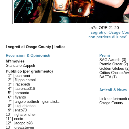
La7d ORE 21.20
I segreti di Osage Co
non perdere di lunedì 
I segreti di Osage County | Indice
Recensioni & Opinionisti
Premi
SAG Awards
(3)
MYmovies
Premio Oscar
(2)
Giancarlo Zappoli
Golden Globes
(2
Pubblico (per gradimento)
Critics Choice A
1° |
jean remi
BAFTA
(1)
2° |
filippo catani
3° |
iracebeth
4° |
laurence316
Articoli & News
5° |
samanta
6° |
flyanto
Link e riferimenti 
7° |
angelo bottiroli - giornalista
Osage County
8° |
luigi chierico
9° |
enzo70
10° |
righa pincher
11° |
ennio
12° |
jacopo b98
13° |
greatsteven