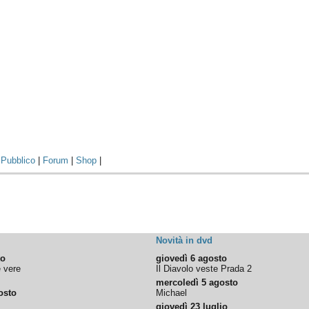
|
Pubblico
|
Forum
|
Shop
|
Novità in dvd
to
giovedì 6 agosto
e vere
Il Diavolo veste Prada 2
mercoledì 5 agosto
osto
Michael
giovedì 23 luglio