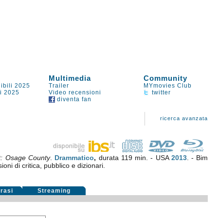
Multimedia
Community
ibili 2025
Trailer
MYmovies Club
li 2025
Video recensioni
twitter
diventa fan
ricerca avanzata
t: Osage County
.
Drammatico
,
durata 119 min. - USA
2013
. - Bim
oni di critica, pubblico e dizionari.
rasi
Streaming