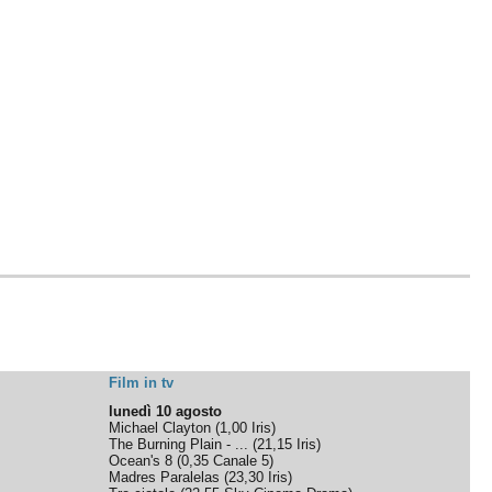
Film in tv
lunedì 10 agosto
Michael Clayton
(
1,00
Iris
)
The Burning Plain - ...
(
21,15
Iris
)
Ocean's 8
(
0,35
Canale 5
)
Madres Paralelas
(
23,30
Iris
)