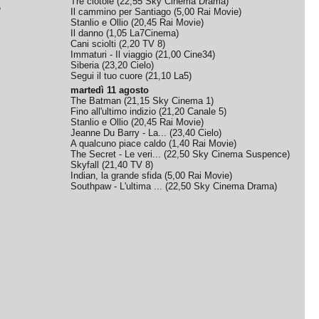
Tre ciotole
(
22,55
Sky Cinema Drama
)
e
Il cammino per Santiago
(
5,00
Rai Movie
)
Stanlio e Ollio
(
20,45
Rai Movie
)
Il danno
(
1,05
La7Cinema
)
Cani sciolti
(
2,20
TV 8
)
Immaturi - Il viaggio
(
21,00
Cine34
)
Siberia
(
23,20
Cielo
)
Segui il tuo cuore
(
21,10
La5
)
martedì 11 agosto
The Batman
(
21,15
Sky Cinema 1
)
Fino all'ultimo indizio
(
21,20
Canale 5
)
Stanlio e Ollio
(
20,45
Rai Movie
)
Jeanne Du Barry - La...
(
23,40
Cielo
)
A qualcuno piace caldo
(
1,40
Rai Movie
)
The Secret - Le veri...
(
22,50
Sky Cinema Suspence
)
Skyfall
(
21,40
TV 8
)
Indian, la grande sfida
(
5,00
Rai Movie
)
Southpaw - L'ultima ...
(
22,50
Sky Cinema Drama
)