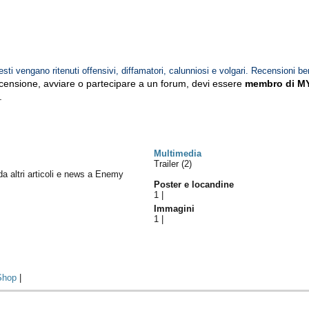
esti vengano ritenuti offensivi, diffamatori, calunniosi e volgari. Recensioni be
ecensione, avviare o partecipare a un forum, devi essere
membro di M
.
Multimedia
Trailer (2)
 da altri articoli e news a Enemy
Poster e locandine
1
|
Immagini
1
|
Shop
|