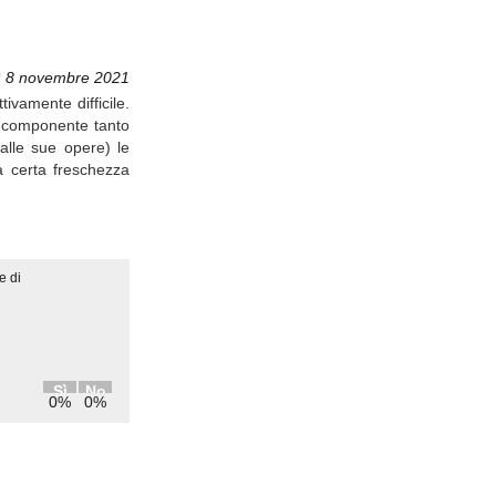
ì 8 novembre 2021
tivamente difficile.
è componente tanto
alle sue opere) le
 certa freschezza
e di
Sì
No
0%
0%