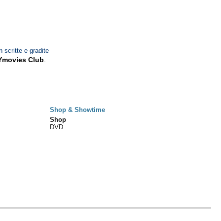
n scritte e gradite
Ymovies Club
.
Shop & Showtime
Shop
DVD