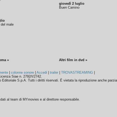
giovedì 2 luglio
Buen Camino
lio
o del male
nema »
Altri film in dvd »
mente
|
colonne sonore
|
Accedi
|
trailer
|
TROVASTREAMING
|
icenza Siae n. 2792/I/2742.
ditoriale S.p.A. Tutti i diritti riservati. È vietata la riproduzione anche parzia
ffidati al team di MYmovies e al direttore responsabile.