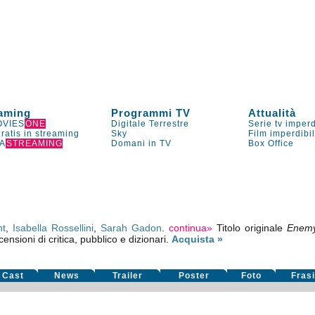
aming
Programmi TV
Attualità
VIES
ONE
Digitale Terrestre
Serie tv imperd
gratis in streaming
Sky
Film imperdibi
A
STREAMING
Domani in TV
Box Office
nt
,
Isabella Rossellini
,
Sarah Gadon
.
continua»
Titolo originale
Enem
ensioni di critica, pubblico e dizionari.
Acquista »
Cast
News
Trailer
Poster
Foto
Fras