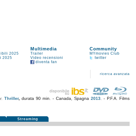
Multimedia
Community
ibili 2025
Trailer
MYmovies Club
li 2025
Video recensioni
twitter
diventa fan
ricerca avanzata
y
.
Thriller
,
durata 90 min. - Canada, Spagna
2013
. - P.F.A. Films
i
Streaming