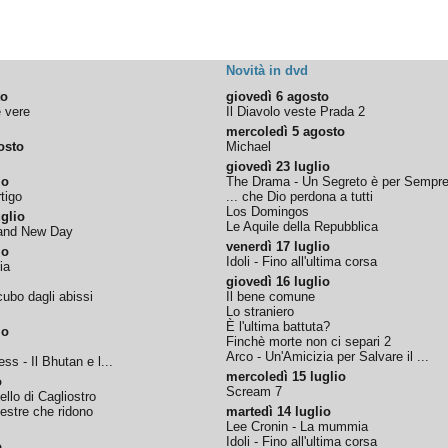
Novità in dvd
to
giovedì 6 agosto
e vere
Il Diavolo veste Prada 2
mercoledì 5 agosto
osto
Michael
giovedì 23 luglio
io
The Drama - Un Segreto è per Sempr
tigo
... che Dio perdona a tutti
Los Domingos
glio
Le Aquile della Repubblica
rand New Day
venerdì 17 luglio
io
Idoli - Fino all'ultima corsa
ia
giovedì 16 luglio
ubo dagli abissi
Il bene comune
Lo straniero
È l'ultima battuta?
io
Finchè morte non ci separi 2
Arco - Un'Amicizia per Salvare il ...
ss - Il Bhutan e l...
mercoledì 15 luglio
o
Scream 7
tello di Cagliostro
nestre che ridono
martedì 14 luglio
Lee Cronin - La mummia
Idoli - Fino all'ultima corsa
o