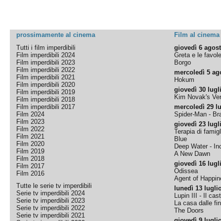
prossimamente al cinema
Film al cinema
Tutti i film imperdibili
giovedì 6 agos
Film imperdibili 2024
Greta e le favol
Film imperdibili 2023
Borgo
Film imperdibili 2022
mercoledì 5 ag
Film imperdibili 2021
Hokum
Film imperdibili 2020
giovedì 30 lugl
Film imperdibili 2019
Kim Novak's Ver
Film imperdibili 2018
Film imperdibili 2017
mercoledì 29 lu
Film 2024
Spider-Man - B
Film 2023
giovedì 23 lugl
Film 2022
Terapia di famigl
Film 2021
Blue
Film 2020
Deep Water - Inc
Film 2019
A New Dawn
Film 2018
giovedì 16 lugl
Film 2017
Odissea
Film 2016
Agent of Happine
Tutte le serie tv imperdibili
lunedì 13 lugli
Serie tv imperdibili 2024
Lupin III - Il cas
Serie tv imperdibili 2023
La casa dalle fi
Serie tv imperdibili 2022
The Doors
Serie tv imperdibili 2021
giovedì 9 lugli