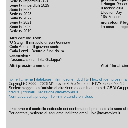
Serie tv imperdibili 2020
L'Hangar Rosso
Serie tv imperdibili 2019
Il mondo oltre
Serie tv 2024
Election Day
Serie tv 2023
165' Mineurs
Serie tv 2022
Serie tv 2021
mercoledì 8 lug
Serie tv 2020
La casa - Il rog
Serie tv 2019
Altri coming soon
'O Sang - Il miracolo di San Gennaro
Carlo Acutis - Il giovane santo
Carla Lonzi - Dentro e fuori dal m...
Cocomelon - Il Film
L'assurda storia della Gialappa's ...
Altri prossimamente »
Altri film al ci
home
|
cinema
|
database
|
film
|
uscite
|
dvd
|
tv
|
box office
|
prossima
Copyright© 2000 - 2026 MYmovies® Mo-Net s.r.l. P.IVA: 05056400483 L
Società soggetta all'attività di direzione e coordinamento di GEDI Gruppo E
credits
|
contatti
|
redazione@mymovies.it
Normativa sulla privacy
|
Termini e condizioni d'uso
Il riesame e il controllo editoriale dei contenuti del presente sito sono a
Per contatti, scrivere al seguente indirizzo email: live@mymovies.it