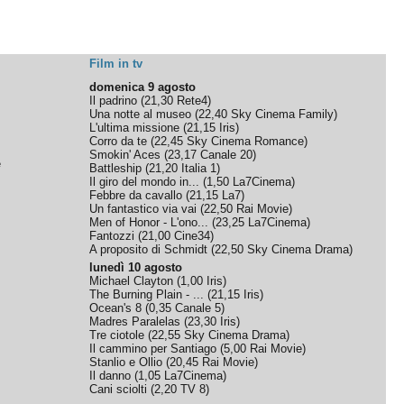
Film in tv
domenica 9 agosto
Il padrino
(
21,30
Rete4
)
Una notte al museo
(
22,40
Sky Cinema Family
)
L'ultima missione
(
21,15
Iris
)
Corro da te
(
22,45
Sky Cinema Romance
)
Smokin' Aces
(
23,17
Canale 20
)
e
Battleship
(
21,20
Italia 1
)
Il giro del mondo in...
(
1,50
La7Cinema
)
Febbre da cavallo
(
21,15
La7
)
Un fantastico via vai
(
22,50
Rai Movie
)
Men of Honor - L'ono...
(
23,25
La7Cinema
)
Fantozzi
(
21,00
Cine34
)
A proposito di Schmidt
(
22,50
Sky Cinema Drama
)
lunedì 10 agosto
Michael Clayton
(
1,00
Iris
)
The Burning Plain - ...
(
21,15
Iris
)
Ocean's 8
(
0,35
Canale 5
)
Madres Paralelas
(
23,30
Iris
)
Tre ciotole
(
22,55
Sky Cinema Drama
)
Il cammino per Santiago
(
5,00
Rai Movie
)
Stanlio e Ollio
(
20,45
Rai Movie
)
Il danno
(
1,05
La7Cinema
)
Cani sciolti
(
2,20
TV 8
)