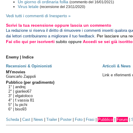
Un giorno di ordinaria follia
(commento del 16/01/2021)
Virus letale
(recensione del 23/11/2020)
Vedi tutti i commenti di Inesperto »
Scrivi la tua recensione oppure lascia un commento
La redazione si riserva il diritto di rimuovere i commenti inseriti qualora qu
Per lasciare una r
dai lettori contribuiranno a migliorare il tuo feedback.
Fai clic qui per iscriverti
subito oppure
Accedi se sei già iscritto
Enemy | Indice
Recensioni & Opinionisti
Articoli & News
MYmovies
Link e riferimenti
Giancarlo Zappoli
Pubblico (per gradimento)
1° |
andrej
2° |
gianleo67
3° |
elgatoloco
4° |
f.vassia 81
5° |
lu pichi
6° |
biso93
Scheda
|
Cast
|
News
|
Trailer
|
Poster
|
Foto
|
Frasi
|
Pubblico
|
Forum
|