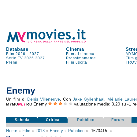
Database
Cinema
Stre
Film 2026
-
2027
Film al cinema
MYMO
Serie TV
2026
2027
Prossimamente
Film 
Premi
Film uscita
TROV
Enemy
Un film di
Denis Villeneuve
. Con
Jake Gyllenhaal
,
Mélanie Laure
Enemy
valutazione media:
3,29
su
-1
rec
MYMO
NE
T
RO
Scheda
Critica
Pubblico
Forum
Home
»
Film
»
2013
»
Enemy
»
Pubblico
»
1673415
»