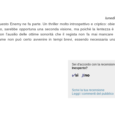
luned
uesto Enemy ne fa parte. Un thriller molto introspettivo e criptico: obiet
ccio, sarebbe opportuna una seconda visione, ma poichè la lentezza 
n l'ausilio delle ottime sonorità che il regista non fa mai mancare 
ame non può certo avvenire in tempi brevi, essendo necessaria una
Sei d'accordo con la recension
Inesperto?
Scrivi la tua recensione
Leggi i commenti del pubblico