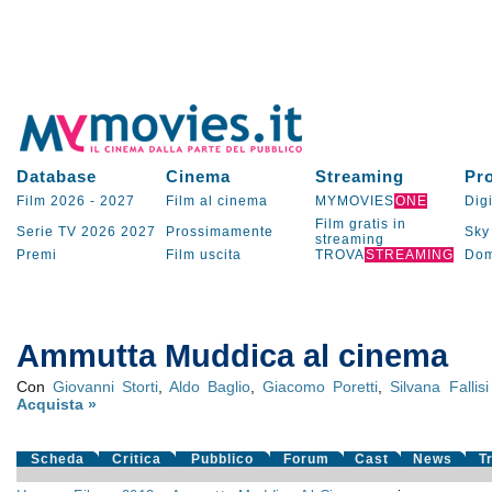
Database
Cinema
Streaming
Pr
Film 2026
-
2027
Film al cinema
MYMOVIES
ONE
Digi
Film gratis in
Serie TV
2026
2027
Prossimamente
Sky
streaming
Premi
Film uscita
TROVA
STREAMING
Dom
Ammutta Muddica al cinema
Con
Giovanni Storti
,
Aldo Baglio
,
Giacomo Poretti
,
Silvana Fallisi
Acquista »
Scheda
Critica
Pubblico
Forum
Cast
News
T