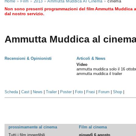
Home
»
Film
»
2013
»
Ammutta Muddica Al Cinema
»
cinema
Non sono presenti programmazioni del film Ammutta Muddica al
dal nostro servizio.
Ammutta Muddica al cinema 
Recensioni & Opinionisti
Articoli & News
Video
ammutta muddica solo il 16 ottob
ammutta muddica il trailer
Scheda
|
Cast
|
News
|
Trailer
|
Poster
|
Foto
|
Frasi
|
Forum
|
Shop
|
prossimamente al cinema
Film al cinema
Tutti i film imperdibili
giovedì 6 agosto