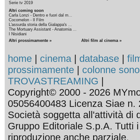
Serie tv 2019
Altri coming soon
Carla Lonzi - Dentro e fuori dal m...
Cocomelon - Il Film
L'assurda storia della Gialappa's ...
The Mortuary Assistant - Anatomia ...
I Nisidiani
Altri prossimamente »
Altri film al cinema »
home
|
cinema
|
database
|
fil
prossimamente
|
colonne sono
TROVASTREAMING
|
Copyright© 2000 - 2026 MYmov
05056400483 Licenza Siae n. 
Società soggetta all'attività d
Gruppo Editoriale S.p.A. Tutti i d
riproduzione anche parziale.