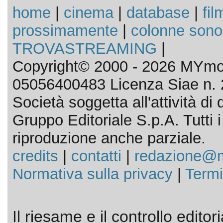
home
|
cinema
|
database
|
fil
prossimamente
|
colonne sono
TROVASTREAMING
|
Copyright© 2000 - 2026 MYmov
05056400483 Licenza Siae n. 
Società soggetta all'attività d
Gruppo Editoriale S.p.A. Tutti i d
riproduzione anche parziale.
credits
|
contatti
|
redazione@m
Normativa sulla privacy
|
Termi
Il riesame e il controllo editor