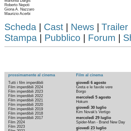
Manohla Dargis
Roberto Nepoti
Giona A. Nazzaro
Maurizio Acerbi
Scheda
|
Cast
|
News
|
Trailer
Stampa
|
Pubblico
|
Forum
|
S
prossimamente al cinema
Film al cinema
Tutti i film imperdibili
giovedì 6 agosto
Film imperdibili 2024
Greta e le favole vere
Film imperdibili 2023
Borgo
Film imperdibili 2022
mercoledì 5 agosto
Film imperdibili 2021
Hokum
Film imperdibili 2020
giovedì 30 luglio
Film imperdibili 2019
Kim Novak's Vertigo
Film imperdibili 2018
Film imperdibili 2017
mercoledì 29 luglio
Film 2024
Spider-Man - Brand New Day
Film 2023
giovedì 23 luglio
Film 2022