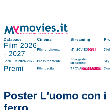
Database
Cinema
Streaming
Pr
Film 2026
Film al cinema
MYMOVIES
ONE
Digi
-
2027
Film gratis in
Serie TV
2026
2027
Prossimamente
Sky
streaming
Premi
Film uscita
TROVA
STREAMING
Dom
Poster L'uomo con i 
ferro