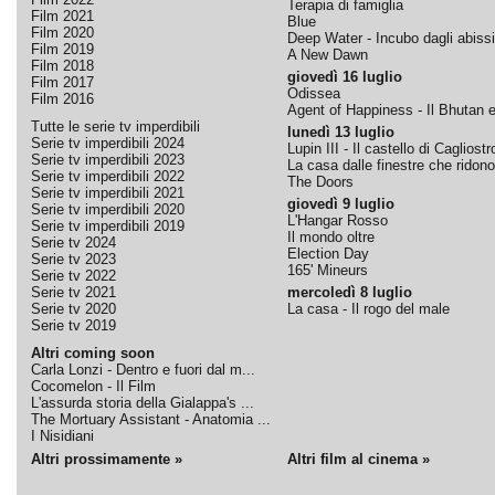
Terapia di famiglia
Film 2021
Blue
Film 2020
Deep Water - Incubo dagli abissi
Film 2019
A New Dawn
Film 2018
giovedì 16 luglio
Film 2017
Odissea
Film 2016
Agent of Happiness - Il Bhutan e 
Tutte le serie tv imperdibili
lunedì 13 luglio
Serie tv imperdibili 2024
Lupin III - Il castello di Cagliostr
Serie tv imperdibili 2023
La casa dalle finestre che ridono
Serie tv imperdibili 2022
The Doors
Serie tv imperdibili 2021
giovedì 9 luglio
Serie tv imperdibili 2020
L'Hangar Rosso
Serie tv imperdibili 2019
Il mondo oltre
Serie tv 2024
Election Day
Serie tv 2023
165' Mineurs
Serie tv 2022
Serie tv 2021
mercoledì 8 luglio
Serie tv 2020
La casa - Il rogo del male
Serie tv 2019
Altri coming soon
Carla Lonzi - Dentro e fuori dal m...
Cocomelon - Il Film
L'assurda storia della Gialappa's ...
The Mortuary Assistant - Anatomia ...
I Nisidiani
Altri prossimamente »
Altri film al cinema »