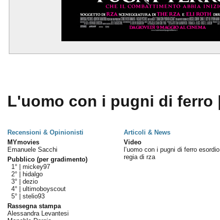
L'uomo con i pugni di ferro 
Recensioni & Opinionisti
Articoli & News
MYmovies
Video
Emanuele Sacchi
l’uomo con i pugni di ferro esordio
regia di rza
Pubblico (per gradimento)
1° |
mickey97
2° |
hidalgo
3° |
dezio
4° |
ultimoboyscout
5° |
stelio93
Rassegna stampa
Alessandra Levantesi