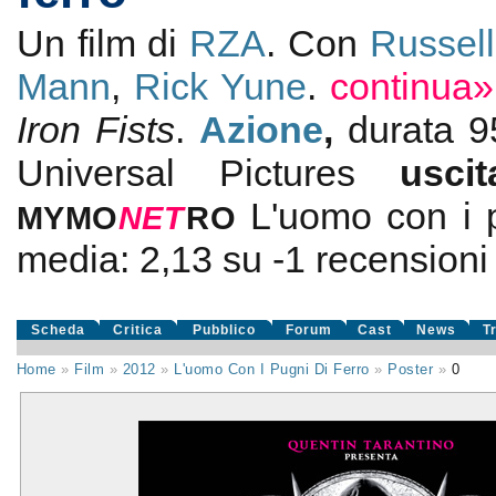
Un film di
RZA
. Con
Russel
Mann
,
Rick Yune
.
continua»
Iron Fists
.
Azione
,
durata 
Universal Pictures
usc
L'uomo con i p
MYMO
NE
T
RO
media:
2,13
su
-1
recensioni d
Scheda
Critica
Pubblico
Forum
Cast
News
T
Home
»
Film
»
2012
»
L'uomo Con I Pugni Di Ferro
»
Poster
»
0