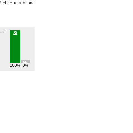
12 ebbe una buona
e di
Sì
No
100%
0%