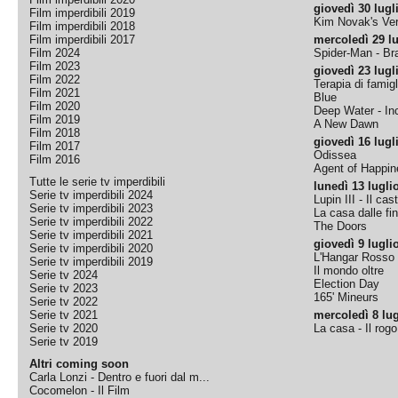
giovedì 30 lugl
Film imperdibili 2019
Kim Novak's Ver
Film imperdibili 2018
Film imperdibili 2017
mercoledì 29 lu
Film 2024
Spider-Man - B
Film 2023
giovedì 23 lugl
Film 2022
Terapia di famigl
Film 2021
Blue
Film 2020
Deep Water - Inc
Film 2019
A New Dawn
Film 2018
giovedì 16 lugl
Film 2017
Odissea
Film 2016
Agent of Happine
Tutte le serie tv imperdibili
lunedì 13 lugli
Serie tv imperdibili 2024
Lupin III - Il cas
Serie tv imperdibili 2023
La casa dalle fi
Serie tv imperdibili 2022
The Doors
Serie tv imperdibili 2021
giovedì 9 lugli
Serie tv imperdibili 2020
L'Hangar Rosso
Serie tv imperdibili 2019
Il mondo oltre
Serie tv 2024
Election Day
Serie tv 2023
165' Mineurs
Serie tv 2022
Serie tv 2021
mercoledì 8 lug
Serie tv 2020
La casa - Il rog
Serie tv 2019
Altri coming soon
Carla Lonzi - Dentro e fuori dal m...
Cocomelon - Il Film