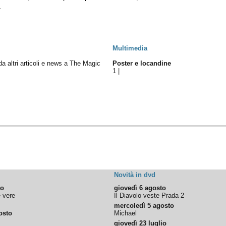
.
Multimedia
 da altri articoli e news a The Magic
Poster e locandine
1
|
Novità in dvd
to
giovedì 6 agosto
e vere
Il Diavolo veste Prada 2
mercoledì 5 agosto
osto
Michael
giovedì 23 luglio