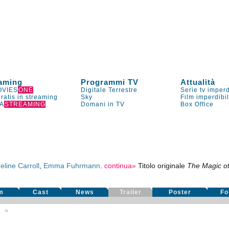
aming
Programmi TV
Attualità
VIES
ONE
Digitale Terrestre
Serie tv imperd
gratis in streaming
Sky
Film imperdibi
A
STREAMING
Domani in TV
Box Office
line Carroll
,
Emma Fuhrmann
.
continua»
Titolo originale
The Magic of 
m
Cast
News
Trailer
Poster
Fo
9
»