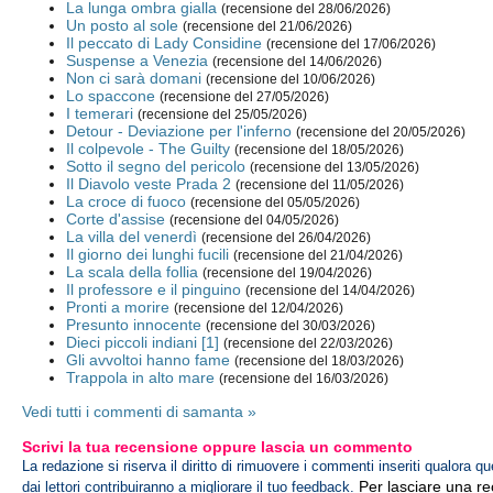
La lunga ombra gialla
(recensione del 28/06/2026)
Un posto al sole
(recensione del 21/06/2026)
Il peccato di Lady Considine
(recensione del 17/06/2026)
Suspense a Venezia
(recensione del 14/06/2026)
Non ci sarà domani
(recensione del 10/06/2026)
Lo spaccone
(recensione del 27/05/2026)
I temerari
(recensione del 25/05/2026)
Detour - Deviazione per l'inferno
(recensione del 20/05/2026)
Il colpevole - The Guilty
(recensione del 18/05/2026)
Sotto il segno del pericolo
(recensione del 13/05/2026)
Il Diavolo veste Prada 2
(recensione del 11/05/2026)
La croce di fuoco
(recensione del 05/05/2026)
Corte d'assise
(recensione del 04/05/2026)
La villa del venerdì
(recensione del 26/04/2026)
Il giorno dei lunghi fucili
(recensione del 21/04/2026)
La scala della follia
(recensione del 19/04/2026)
Il professore e il pinguino
(recensione del 14/04/2026)
Pronti a morire
(recensione del 12/04/2026)
Presunto innocente
(recensione del 30/03/2026)
Dieci piccoli indiani [1]
(recensione del 22/03/2026)
Gli avvoltoi hanno fame
(recensione del 18/03/2026)
Trappola in alto mare
(recensione del 16/03/2026)
Vedi tutti i commenti di samanta »
Scrivi la tua recensione oppure lascia un commento
La redazione si riserva il diritto di rimuovere i commenti inseriti qualora qu
Per lasciare una r
dai lettori contribuiranno a migliorare il tuo feedback.