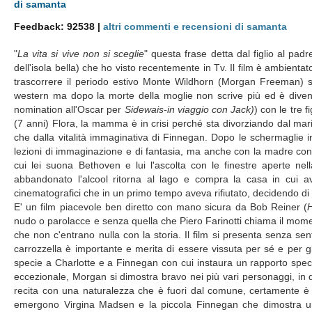
di samanta
Feedback: 92538 |
altri commenti e recensioni di samanta
"
La vita si vive non si sceglie
" questa frase detta dal figlio al padr
dell'isola bella) che ho visto recentemente in Tv. Il film è ambient
trascorrere il periodo estivo Monte Wildhorn (Morgan Freeman) sc
western ma dopo la morte della moglie non scrive più ed è diventat
nomination all'Oscar per
Sidewais-in viaggio con Jack)
) con le tre 
(7 anni) Flora, la mamma è in crisi perché sta divorziando dal marit
che dalla vitalità immaginativa di Finnegan. Dopo le schermaglie in
lezioni di immaginazione e di fantasia, ma anche con la madre con 
cui lei suona Bethoven e lui l'ascolta con le finestre aperte ne
abbandonato l'alcool ritorna al lago e compra la casa in cui av
cinematografici che in un primo tempo aveva rifiutato, decidendo di
E' un film piacevole ben diretto con mano sicura da Bob Reiner (
H
nudo o parolacce e senza quella che Piero Farinotti chiama il momen
che non c'entrano nulla con la storia. Il film si presenta senza 
carrozzella è importante e merita di essere vissuta per sé e per gli 
specie a Charlotte e a Finnegan con cui instaura un rapporto spec
eccezionale, Morgan si dimostra bravo nei più vari personaggi, in
recita con una naturalezza che è fuori dal comune, certamente è uno
emergono Virgina Madsen e la piccola Finnegan che dimostra una 