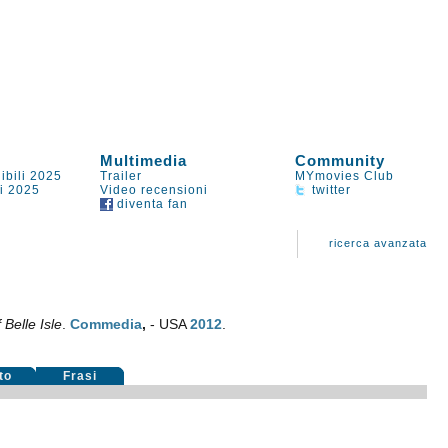
Multimedia
Community
ibili 2025
Trailer
MYmovies Club
li 2025
Video recensioni
twitter
diventa fan
ricerca avanzata
Belle Isle
.
Commedia
,
- USA
2012
.
to
Frasi