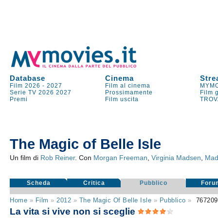
Database
Cinema
Stre
Film 2026
-
2027
Film al cinema
MYMO
Serie TV
2026
2027
Prossimamente
Film 
Premi
Film uscita
TROV
The Magic of Belle Isle
Un film di
Rob Reiner
. Con
Morgan Freeman
,
Virginia Madsen
,
Made
Scheda
Critica
Pubblico
Foru
Home
»
Film
»
2012
»
The Magic Of Belle Isle
»
Pubblico
»
76720
La vita si vive non si sceglie