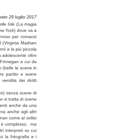
bato 29 luglio 2017
lle Isle
(La magia
New York) dove va a
famoso per romanzi
il (Virginia Madsen
ni e la più piccola
a adolescente oltre
a Finnegan a cui da
 (belle le scene in
re partito e avere
endita dei diritti
re
) senza scene di
 si tratta di scene
esenti anche da una
na anche agli altri
eman come al solito
nzi è complesso, ma
i interpreti su cui
 la fotografia e i