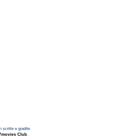
n scritte e gradite
Ymovies Club
.