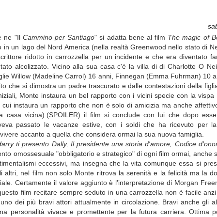
sa
e ne "Il
Cammino per Santiago
" si adatta bene al film
The magic of Be
ato in un lago del Nord America (nella realtà Greenwood nello stato di 
rittore ridotto in carrozzella per un incidente e che era diventato 
o alcolizzato. Vicino alla sua casa c'é la villa di di Charlotte O Ne
figlie Willow (Madeline Carrol) 16 anni, Finnegan (Emma Fuhrman) 10 an
o che si dimostra un padre trascurato e dalle contestazioni della figli
iziali, Monte instaura un bel rapporto con i vicini specie con la visp
cui instaura un rapporto che non è solo di amicizia ma anche affettivo
lla casa vicina).(SPOILER) il film si conclude con lui che dopo esse
eva passato le vacanze estive, con i soldi che ha ricevuto per la v
 vivere accanto a quella che considera ormai la sua nuova famiglia.
arry ti presento Dally, Il presidente una storia d'amore, Codice d'ono
to omossesuale "obbligatorio e strategico" di ogni film ormai, anche se
sentimentalismi eccessivi, ma insegna che la vita comunque essa si pr
altri, nel film non solo Monte ritrova la serenità e la felicità ma la do
iale. Certamente il valore aggiunto è l'interpretazione di Morgan Fre
 questo film recitare sempre seduto in una carrozzella non è facile a
 dei più bravi attori attualmente in circolazione. Bravi anche gli altr
personalità vivace e promettente per la futura carriera. Ottima poi