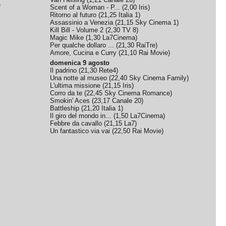
e
Scent of a Woman - P...
(
2,00
Iris
)
Ritorno al futuro
(
21,25
Italia 1
)
Assassinio a Venezia
(
21,15
Sky Cinema 1
)
Kill Bill - Volume 2
(
2,30
TV 8
)
Magic Mike
(
1,30
La7Cinema
)
Per qualche dollaro ...
(
21,30
RaiTre
)
Amore, Cucina e Curry
(
21,10
Rai Movie
)
domenica 9 agosto
Il padrino
(
21,30
Rete4
)
Una notte al museo
(
22,40
Sky Cinema Family
)
L'ultima missione
(
21,15
Iris
)
Corro da te
(
22,45
Sky Cinema Romance
)
Smokin' Aces
(
23,17
Canale 20
)
Battleship
(
21,20
Italia 1
)
Il giro del mondo in...
(
1,50
La7Cinema
)
Febbre da cavallo
(
21,15
La7
)
Un fantastico via vai
(
22,50
Rai Movie
)