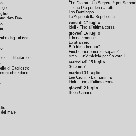
io
The Drama - Un Segreto è per Sempr
tigo
... che Dio perdona a tutti
Los Domingos
glio
Le Aquile della Repubblica
rand New Day
venerdì 17 luglio
io
Idoli - Fino all'ultima corsa
ia
giovedì 16 luglio
ubo dagli abissi
Il bene comune
Lo straniero
È l'ultima battuta?
io
Finchè morte non ci separi 2
Arco - Un'Amicizia per Salvare il ...
ss - Il Bhutan e l...
mercoledì 15 luglio
o
Scream 7
tello di Cagliostro
nestre che ridono
martedì 14 luglio
Lee Cronin - La mummia
Idoli - Fino all'ultima corsa
o
giovedì 2 luglio
Buen Camino
lio
o del male