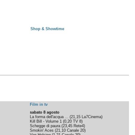
Shop & Showtime
Film in tv
sabato 8 agosto
La forma dell'acqua ...
(
21,15
La7Cinema
)
Kill Bill - Volume 1
(
0,20
TV 8
)
Schegge di paura
(
23,45
Rete4
)
Smokin' Aces
(
21,10
Canale 20
)
Van Helsing
(
1,21
Canale 20
)