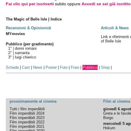
Fai clic qui per iscriverti
subito oppure
Accedi se sei già iscritto
The Magic of Belle Isle | Indice
Recensioni & Opinionisti
Articoli & News
MYmovies
Link e riferimenti
of Belle Isle
Pubblico (per gradimento)
1° |
donni romani
2° |
samanta
3° |
luigi chierico
Scheda
|
Cast
|
News
|
Poster
|
Foto
|
Frasi
|
Pubblico
|
Shop
|
prossimamente al cinema
Film al cinema
Tutti i film imperdibili
giovedì 6 agos
Film imperdibili 2024
Greta e le favol
Film imperdibili 2023
Borgo
Film imperdibili 2022
mercoledì 5 ag
Film imperdibili 2021
Hokum
Film imperdibili 2020