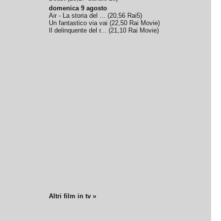
domenica 9 agosto
Air - La storia del ...
(
20,56
Rai5
)
Un fantastico via vai
(
22,50
Rai Movie
)
Il delinquente del r...
(
21,10
Rai Movie
)
Altri film in tv »