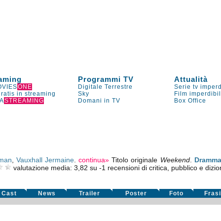
aming
Programmi TV
Attualità
VIES
ONE
Digitale Terrestre
Serie tv imperd
gratis in streaming
Sky
Film imperdibi
A
STREAMING
Domani in TV
Box Office
eman
,
Vauxhall Jermaine
.
continua»
Titolo originale
Weekend
.
Dramma
valutazione media:
3,82
su
-1
recensioni di critica, pubblico e dizio
Cast
News
Trailer
Poster
Foto
Fras