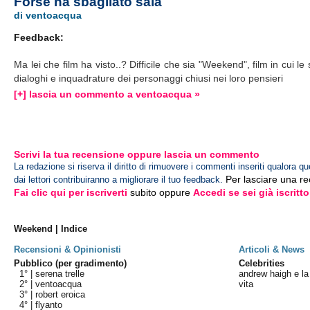
Forse ha sbagliato sala
di ventoacqua
Feedback:
Ma lei che film ha visto..? Difficile che sia "Weekend", film in cui le 
dialoghi e inquadrature dei personaggi chiusi nei loro pensieri
[+] lascia un commento a ventoacqua »
Scrivi la tua recensione oppure lascia un commento
La redazione si riserva il diritto di rimuovere i commenti inseriti qualora qu
Per lasciare una r
dai lettori contribuiranno a migliorare il tuo feedback.
Fai clic qui per iscriverti
subito oppure
Accedi se sei già iscritto
Weekend | Indice
Recensioni & Opinionisti
Articoli & News
Pubblico (per gradimento)
Celebrities
1° |
serena trelle
andrew haigh e la
2° |
ventoacqua
vita
3° |
robert eroica
4° |
flyanto