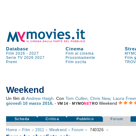
Database
Cinema
Stre
Film 2026
-
2027
Film al cinema
MYMO
Serie TV
2026
2027
Prossimamente
Film 
Premi
Film uscita
TROV
Weekend
Un film di
Andrew Haigh
. Con
Tom Cullen
,
Chris New
,
Laura Fre
giovedì 10
marzo 2016
.
-
-
Weekend
VM 14
MYMO
NE
T
RO
Scheda
Critica
Pubblico
Forum
Home
»
Film
»
2011
»
Weekend
»
Forum
»
740326
»