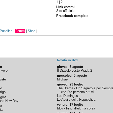
1
|
2
|
Link esterni
Sito ufficiale
Pressbook completo
Pubblico
|
Forum
|
Shop
|
Novità in dvd
to
giovedì 6 agosto
e vere
Il Diavolo veste Prada 2
mercoledì 5 agosto
osto
Michael
giovedì 23 luglio
io
The Drama - Un Segreto è per Sempr
tigo
... che Dio perdona a tutti
Los Domingos
glio
Le Aquile della Repubblica
rand New Day
venerdì 17 luglio
io
Idoli - Fino all'ultima corsa
ia