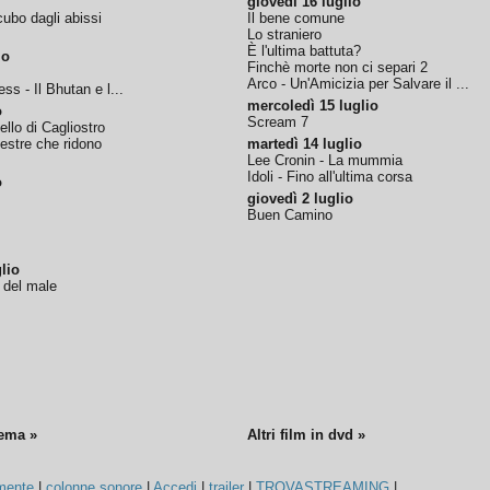
giovedì 16 luglio
ubo dagli abissi
Il bene comune
Lo straniero
È l'ultima battuta?
io
Finchè morte non ci separi 2
Arco - Un'Amicizia per Salvare il ...
ss - Il Bhutan e l...
mercoledì 15 luglio
o
Scream 7
tello di Cagliostro
nestre che ridono
martedì 14 luglio
Lee Cronin - La mummia
Idoli - Fino all'ultima corsa
o
giovedì 2 luglio
Buen Camino
lio
o del male
nema »
Altri film in dvd »
mente
|
colonne sonore
|
Accedi
|
trailer
|
TROVASTREAMING
|