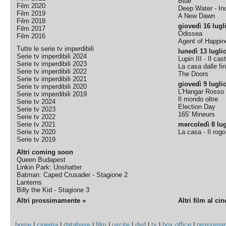
Blue
Film 2020
Deep Water - Inc
Film 2019
A New Dawn
Film 2018
giovedì 16 lugl
Film 2017
Odissea
Film 2016
Agent of Happine
Tutte le serie tv imperdibili
lunedì 13 lugli
Serie tv imperdibili 2024
Lupin III - Il cas
Serie tv imperdibili 2023
La casa dalle fi
Serie tv imperdibili 2022
The Doors
Serie tv imperdibili 2021
giovedì 9 lugli
Serie tv imperdibili 2020
L'Hangar Rosso
Serie tv imperdibili 2019
Il mondo oltre
Serie tv 2024
Election Day
Serie tv 2023
165' Mineurs
Serie tv 2022
Serie tv 2021
mercoledì 8 lug
Serie tv 2020
La casa - Il rog
Serie tv 2019
Altri coming soon
Queen Budapest
Linkin Park: Unshatter
Batman: Caped Crusader - Stagione 2
Lanterns
Billy the Kid - Stagione 3
Altri prossimamente »
Altri film al ci
home
|
cinema
|
database
|
film
|
uscite
|
dvd
|
tv
|
box office
|
prossima