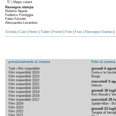
5° |
filippo catani
Rassegna stampa
Roberto Nepoti
Federico Pontiggia
Fabio Ferzetti
Alessandra Levantesi
Scheda
|
Cast
|
News
|
Trailer
|
Poster
|
Foto
|
Frasi
|
Rassegna Stampa
|
prossimamente al cinema
Film al cinema
Tutti i film imperdibili
giovedì 6 agos
Film imperdibili 2024
Greta e le favol
Film imperdibili 2023
Borgo
Film imperdibili 2022
mercoledì 5 ag
Film imperdibili 2021
Hokum
Film imperdibili 2020
giovedì 30 lugl
Film imperdibili 2019
Kim Novak's Ver
Film imperdibili 2018
Film imperdibili 2017
mercoledì 29 lu
Film 2024
Spider-Man - B
Film 2023
giovedì 23 lugl
Film 2022
Terapia di famigl
Film 2021