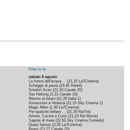
Film in tv
sabato 8 agosto
La forma dell'acqua ...
(
21,15
La7Cinema
)
Schegge di paura
(
23,45
Rete4
)
Smokin' Aces
(
21,10
Canale 20
)
Van Helsing
(
1,21
Canale 20
)
Ritorno al futuro
(
21,20
Italia 1
)
e
Assassinio a Venezia
(
21,15
Sky Cinema 1
)
Magic Mike
(
1,30
La7Cinema
)
Per qualche dollaro ...
(
21,30
RaiTre
)
Amore, Cucina e Curry
(
21,10
Rai Movie
)
Sapore di mare
(
22,55
Sky Cinema Comedy
)
Quasi famosi
(
3,35
La7Cinema
)
Beast
(
23,27
Canale 20
)