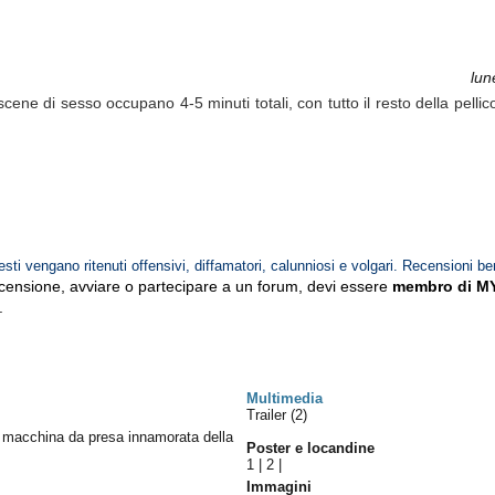
lun
scene di sesso occupano 4-5 minuti totali, con tutto il resto della pellicola
esti vengano ritenuti offensivi, diffamatori, calunniosi e volgari. Recensioni be
ecensione, avviare o partecipare a un forum, devi essere
membro di M
.
Multimedia
Trailer (2)
 macchina da presa innamorata della
Poster e locandine
1
|
2
|
Immagini