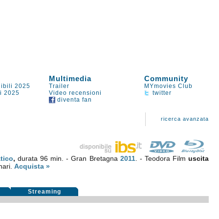
Multimedia
Community
ibili 2025
Trailer
MYmovies Club
li 2025
Video recensioni
twitter
diventa fan
ricerca avanzata
tico
,
durata 96 min. - Gran Bretagna
2011
. - Teodora Film
uscita
nari.
Acquista »
i
Streaming