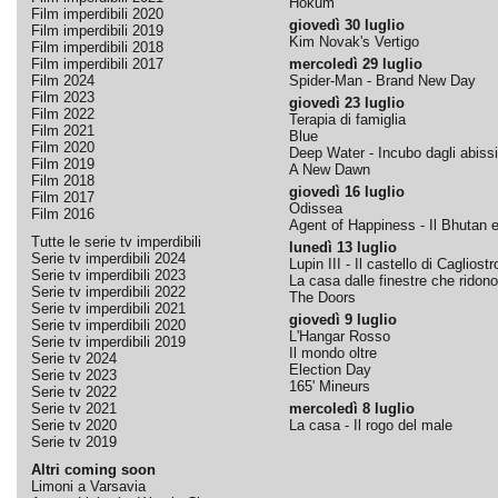
Hokum
Film imperdibili 2020
giovedì 30 luglio
Film imperdibili 2019
Kim Novak's Vertigo
Film imperdibili 2018
Film imperdibili 2017
mercoledì 29 luglio
Film 2024
Spider-Man - Brand New Day
Film 2023
giovedì 23 luglio
Film 2022
Terapia di famiglia
Film 2021
Blue
Film 2020
Deep Water - Incubo dagli abissi
Film 2019
A New Dawn
Film 2018
giovedì 16 luglio
Film 2017
Odissea
Film 2016
Agent of Happiness - Il Bhutan e 
Tutte le serie tv imperdibili
lunedì 13 luglio
Serie tv imperdibili 2024
Lupin III - Il castello di Cagliostr
Serie tv imperdibili 2023
La casa dalle finestre che ridono
Serie tv imperdibili 2022
The Doors
Serie tv imperdibili 2021
giovedì 9 luglio
Serie tv imperdibili 2020
L'Hangar Rosso
Serie tv imperdibili 2019
Il mondo oltre
Serie tv 2024
Election Day
Serie tv 2023
165' Mineurs
Serie tv 2022
Serie tv 2021
mercoledì 8 luglio
Serie tv 2020
La casa - Il rogo del male
Serie tv 2019
Altri coming soon
Limoni a Varsavia