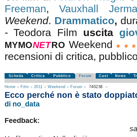
Freeman
,
Vauxhall Jerma
Weekend
.
Drammatico
,
dur
- Teodora Film
uscita
gio
Weekend
MYMO
NE
T
RO
recensioni di critica, pubblic
Scheda
Critica
Pubblico
Forum
Cast
News
T
Home
»
Film
»
2011
»
Weekend
»
Forum
»
740238
»
Ecco perché non è stato doppia
di no_data
Feedback:
sa