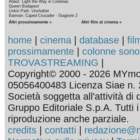
Ateez: Light the Way in Cinemas
Queen Budapest
Linkin Park: Unshatter
Batman: Caped Crusader - Stagione 2
Altri prossimamente »
Altri film al cinema »
home
|
cinema
|
database
|
fil
prossimamente
|
colonne sono
TROVASTREAMING
|
Copyright© 2000 - 2026 MYmov
05056400483 Licenza Siae n. 
Società soggetta all'attività d
Gruppo Editoriale S.p.A. Tutti i d
riproduzione anche parziale.
credits
|
contatti
|
redazione@m