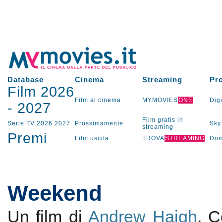
Database
Cinema
Streaming
Pr
Film 2026
Film al cinema
MYMOVIES
ONE
Digi
-
2027
Film gratis in
Serie TV
2026
2027
Prossimamente
Sky
streaming
Premi
Film uscita
TROVA
STREAMING
Dom
Weekend
Un film di
Andrew Haigh
. 